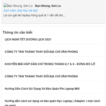
Bạn Nhung, Sơn La
Sinh Viên, Đại Học Hà Nội
Là con gái khi laptop hỏng quả là 1 vấn đề lớn,...
Thông tin cần biết
LỊCH NGHỈ TẾT DƯƠNG LỊCH 2021
CÔNG TY TÂN THÀNH THAY ĐỔI ĐỊA CHỈ VĂN PHÒNG
KHUYỄN MÃI HẤP DẪN CHỈ TRONG THÁNG 6,7 & 8 - ĐỪNG BỎ LỠ
CÔNG TY TÂN THÀNH THAY ĐỔI ĐỊA CHỈ VĂN PHÒNG
Hướng Dẫn Cách Sử Dụng Và Bảo Quản Pin Laptop Mới
Hướng dẫn cách sử dụng và bảo quản Sạc Laptop ( Adapter ) một cách
tốt nhất!