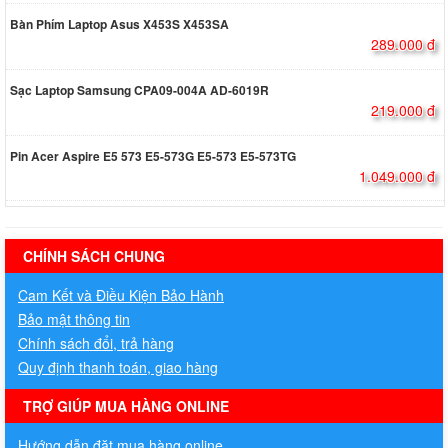
Bàn Phím Laptop Asus X453S X453SA
289.000 đ
Sạc Laptop Samsung CPA09-004A AD-6019R
219.000 đ
Pin Acer Aspire E5 573 E5-573G E5-573 E5-573TG
1.049.000 đ
hermes handbags outlet online
CHÍNH SÁCH CHUNG
Cam Kết và Điều Kiện Bảo Hành
Bảo mật thông tin
Chính sách đổi, trả hàng
Quy định thanh toán, giao hàng
TRỢ GIÚP MUA HÀNG ONLINE
Hướng dẫn đặt mua hàng online