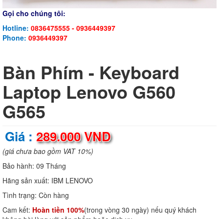
Gọi cho chúng tôi:
Hotline:
0836475555 - 0936449397
Phone:
0936449397
Bàn Phím - Keyboard
Laptop Lenovo G560
G565
Giá :
289.000 VND
(giá chưa bao gồm VAT 10%)
Bảo hành:
09 Tháng
Hãng sản xuất:
IBM LENOVO
Tình trạng:
Còn hàng
Cam kết:
Hoàn tiền 100%
(trong vòng 30 ngày) nếu quý khách