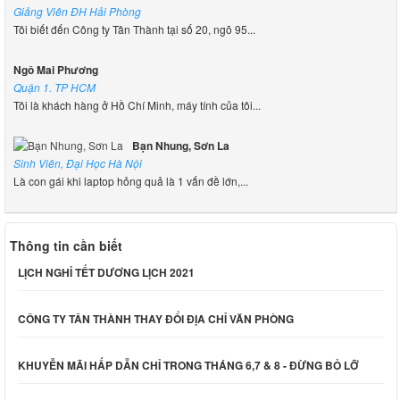
Giảng Viên ĐH Hải Phòng
Tôi biết đến Công ty Tân Thành tại số 20, ngõ 95...
Ngô Mai Phương
Quận 1. TP HCM
Tôi là khách hàng ở Hồ Chí Minh, máy tính của tôi...
Bạn Nhung, Sơn La
Sinh Viên, Đại Học Hà Nội
Là con gái khi laptop hỏng quả là 1 vấn đề lớn,...
Thông tin cần biết
LỊCH NGHỈ TẾT DƯƠNG LỊCH 2021
CÔNG TY TÂN THÀNH THAY ĐỔI ĐỊA CHỈ VĂN PHÒNG
KHUYỄN MÃI HẤP DẪN CHỈ TRONG THÁNG 6,7 & 8 - ĐỪNG BỎ LỠ