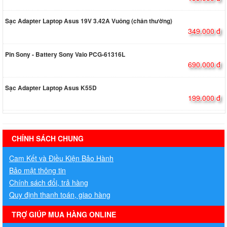
Sạc Adapter Laptop Asus 19V 3.42A Vuông (chân thường)
349.000 đ
Pin Sony - Battery Sony Vaio PCG-61316L
690.000 đ
Sạc Adapter Laptop Asus K55D
199.000 đ
hermes handbags outlet online
CHÍNH SÁCH CHUNG
Cam Kết và Điều Kiện Bảo Hành
Bảo mật thông tin
Chính sách đổi, trả hàng
Quy định thanh toán, giao hàng
TRỢ GIÚP MUA HÀNG ONLINE