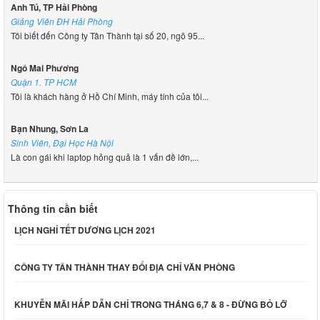
Anh Tú, TP Hải Phòng
Giảng Viên ĐH Hải Phòng
Tôi biết đến Công ty Tân Thành tại số 20, ngõ 95...
Ngô Mai Phương
Quận 1. TP HCM
Tôi là khách hàng ở Hồ Chí Minh, máy tính của tôi...
Bạn Nhung, Sơn La
Sinh Viên, Đại Học Hà Nội
Là con gái khi laptop hỏng quả là 1 vấn đề lớn,...
Thông tin cần biết
LỊCH NGHỈ TẾT DƯƠNG LỊCH 2021
CÔNG TY TÂN THÀNH THAY ĐỔI ĐỊA CHỈ VĂN PHÒNG
KHUYỄN MÃI HẤP DẪN CHỈ TRONG THÁNG 6,7 & 8 - ĐỪNG BỎ LỠ