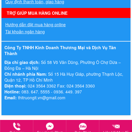
Quy định thanh toán, giao hàng
TRỢ GIÚP MUA HÀNG ONLINE
Hướng dẫn đặt mua hàng online
Tài khoản ngân hàng
Công Ty TNHH Kinh Doanh Thương Mại và Dịch Vụ Tân
Thành
Địa chỉ giao dịch:
Số 58 Võ Văn Dũng, Phường Ô Chợ Dừa –
Đống Đa – Hà Nội
Chi nhánh phía Nam:
Số 15 Hà Huy Giáp, phường Thạnh Lộc,
Quận 12, TP Hồ Chí Minh
Điện thoại:
024 3564 3362 Fax: 024 3564 3360
Hotline:
083. 647. 5555 - 0936. 449. 397
Email:
thitruongit.vn@gmail.com