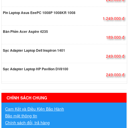
Pin Laptop Asus EeePC 1008P 1008KR 1008
1.249.000 đ
Bàn Phím Acer Aspire 4235
189.000 đ
Sạc Adapter Laptop Dell Inspiron 1401
249.000 đ
Sạc Adapter Laptop HP Pavilion DV8100
249.000 đ
hermes handbags outlet online
CHÍNH SÁCH CHUNG
Cam Kết và Điều Kiện Bảo Hành
Bảo mật thông tin
Chính sách đổi, trả hàng