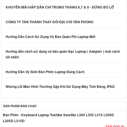
KHUYỄN MÃI HẤP DẪN CHỈ TRONG THÁNG 6,7 & 8 - ĐỪNG BỎ LỠ
CÔNG TY TÂN THÀNH THAY ĐỔI ĐỊA CHỈ VĂN PHÒNG
Hướng Dẫn Cách Sử Dụng Và Bảo Quản Pin Laptop Mới
Hướng dẫn cách sử dụng và bảo quản Sạc Laptop ( Adapter ) một cách
tốt nhất!
Hướng Dẫn Vệ Sinh Bàn Phím Laptop Đúng Cách
Những Lỗi Màn Hình Thường Gặp Khi Sử Dụng Máy Tính Bảng, IPAD
SẢN PHẨM BÁN CHẠY
Bàn Phím - Keyboard Laptop Toshiba Satellite L300 L305 L310 L300D
L305D L310D
249.000 đ