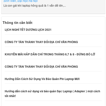
Sinh Viên, Đại Học Hà Nội
Là con gái khi laptop hỏng quả là 1 vấn đề lớn,...
Thông tin cần biết
LỊCH NGHỈ TẾT DƯƠNG LỊCH 2021
CÔNG TY TÂN THÀNH THAY ĐỔI ĐỊA CHỈ VĂN PHÒNG
KHUYỄN MÃI HẤP DẪN CHỈ TRONG THÁNG 6,7 & 8 - ĐỪNG BỎ LỠ
CÔNG TY TÂN THÀNH THAY ĐỔI ĐỊA CHỈ VĂN PHÒNG
Hướng Dẫn Cách Sử Dụng Và Bảo Quản Pin Laptop Mới
Hướng dẫn cách sử dụng và bảo quản Sạc Laptop ( Adapter ) một cách
tốt nhất!