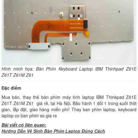
Hình minh họa: Bàn Phím Keyboard Laptop IBM Thinhpad Z61E
Z61T Z61M Z61
Đặc điểm
Mua bán, thay thế bàn phím máy tính laptop IBM Thinkpad Z61E
Z61T Z61M Z61 giá rẻ, tại Hà Nội. Bảo hành 1 đổi 1 trong suốt thời
gian, lắp đặt, giao hàng miễn phí! Thay ban phim laptop, keyboard
laptop co ban phim so gia re
Bài viết có liên quan:
Hướng Dẫn Vệ Sinh Bàn Phím Laptop Đúng Cách