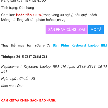
Hãng sản xuất:
IBM LENOVO
Tình trạng:
Còn hàng
Cam kết:
Hoàn tiền 100%
(trong vòng 30 ngày) nếu quý khách
không hài lòng với sản phẩm hoặc dịch vụ
SẢN PHẨM CÙNG LOẠI
MÔ TẢ
Thay thế mua bán sửa chữa
Bàn Phím Keyboard Laptop IBM
Thinhpad Z61E Z61T Z61M Z61
Replacement Keyboard Laptop IBM Thinhpad Z61E Z61T Z61M
Z61
Ngôn ngữ : Chuẩn US
Màu sắc : Đen
CAM KẾT VÀ CHÍNH SÁCH BẢO HÀNH: