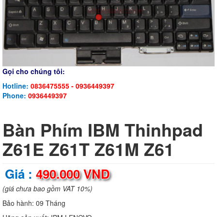
Gọi cho chúng tôi:
Hotline:
0836475555 - 0936449397
Phone:
0936449397
Bàn Phím IBM Thinhpad
Z61E Z61T Z61M Z61
Giá :
490.000 VND
(giá chưa bao gồm VAT 10%)
Bảo hành:
09 Tháng