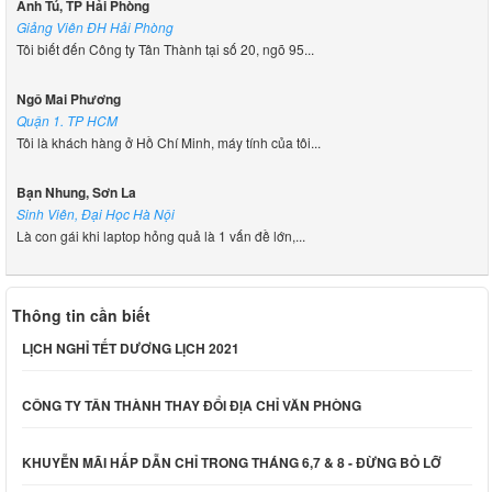
Anh Tú, TP Hải Phòng
Giảng Viên ĐH Hải Phòng
Tôi biết đến Công ty Tân Thành tại số 20, ngõ 95...
Ngô Mai Phương
Quận 1. TP HCM
Tôi là khách hàng ở Hồ Chí Minh, máy tính của tôi...
Bạn Nhung, Sơn La
Sinh Viên, Đại Học Hà Nội
Là con gái khi laptop hỏng quả là 1 vấn đề lớn,...
Thông tin cần biết
LỊCH NGHỈ TẾT DƯƠNG LỊCH 2021
CÔNG TY TÂN THÀNH THAY ĐỔI ĐỊA CHỈ VĂN PHÒNG
KHUYỄN MÃI HẤP DẪN CHỈ TRONG THÁNG 6,7 & 8 - ĐỪNG BỎ LỠ