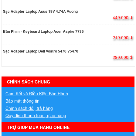
Sạc Adapter Laptop Asus 19V 4.74A Vuông
449.000 đ
Bàn Phím - Keyboard Laptop Acer Aspire 7735
219.000 đ
Sạc Adapter Laptop Dell Vostro 5470 V5470
290.000 đ
hermes handbags outlet online
CHÍNH SÁCH CHUNG
Cam Kết và Điều Kiện Bảo Hành
Bảo mật thông tin
Chính sách đổi, trả hàng
Quy định thanh toán, giao hàng
TRỢ GIÚP MUA HÀNG ONLINE