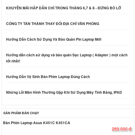
KHUYỄN MÃI HẤP DẪN CHỈ TRONG THÁNG 6,7 & 8 - ĐỪNG BỎ LỠ
CÔNG TY TÂN THÀNH THAY ĐỔI ĐỊA CHỈ VĂN PHÒNG
Hướng Dẫn Cách Sử Dụng Và Bảo Quản Pin Laptop Mới
Hướng dẫn cách sử dụng và bảo quản Sạc Laptop ( Adapter ) một cách
tốt nhất!
Hướng Dẫn Vệ Sinh Bàn Phím Laptop Đúng Cách
Những Lỗi Màn Hình Thường Gặp Khi Sử Dụng Máy Tính Bảng, IPAD
SẢN PHẨM BÁN CHẠY
Bàn Phím Laptop Asus K451C K451CA
289.000 đ