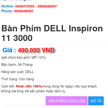
Hotline:
0836475555 - 0936449397
Phone:
0936449397
Bàn Phím DELL Inspiron
11 3000
Giá :
490.000 VND
(giá chưa bao gồm VAT 10%)
Bảo hành:
09 Tháng
Hãng sản xuất:
DELL
Tình trạng:
Còn hàng
Cam kết:
Hoàn tiền 100%
(trong vòng 30 ngày) nếu quý khách
không hài lòng với sản phẩm hoặc dịch vụ
SẢN PHẨM CÙNG LOẠI
MÔ TẢ