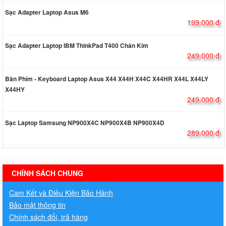
Sạc Adapter Laptop Asus M6
199.000 đ
Sạc Adapter Laptop IBM ThinkPad T400 Chân Kim
249.000 đ
Bàn Phím - Keyboard Laptop Asus X44 X44H X44C X44HR X44L X44LY
X44HY
249.000 đ
Sạc Laptop Samsung NP900X4C NP900X4B NP900X4D
289.000 đ
hermes handbags outlet online
CHÍNH SÁCH CHUNG
Cam Kết và Điều Kiện Bảo Hành
Bảo mật thông tin
Chính sách đổi, trả hàng