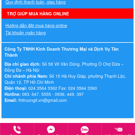
Quy định thanh toán, giao hàng
TRỢ GIÚP MUA HÀNG ONLINE
Hướng dẫn đặt mua hàng online
Tài khoản ngân hàng
Công Ty TNHH Kinh Doanh Thương Mại và Dịch Vụ Tân
Thành
Địa chỉ giao dịch:
Số 58 Võ Văn Dũng, Phường Ô Chợ Dừa –
Đống Đa – Hà Nội
Chi nhánh phía Nam:
Số 15 Hà Huy Giáp, phường Thạnh Lộc,
Quận 12, TP Hồ Chí Minh
Điện thoại:
024 3564 3362 Fax: 024 3564 3360
Hotline:
083. 647. 5555 - 0936. 449. 397
Email:
thitruongit.vn@gmail.com