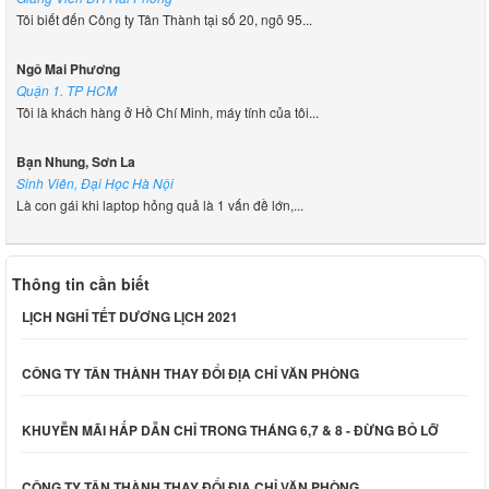
Tôi biết đến Công ty Tân Thành tại số 20, ngõ 95...
Ngô Mai Phương
Quận 1. TP HCM
Tôi là khách hàng ở Hồ Chí Minh, máy tính của tôi...
Bạn Nhung, Sơn La
Sinh Viên, Đại Học Hà Nội
Là con gái khi laptop hỏng quả là 1 vấn đề lớn,...
Thông tin cần biết
LỊCH NGHỈ TẾT DƯƠNG LỊCH 2021
CÔNG TY TÂN THÀNH THAY ĐỔI ĐỊA CHỈ VĂN PHÒNG
KHUYỄN MÃI HẤP DẪN CHỈ TRONG THÁNG 6,7 & 8 - ĐỪNG BỎ LỠ
CÔNG TY TÂN THÀNH THAY ĐỔI ĐỊA CHỈ VĂN PHÒNG