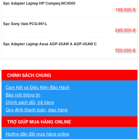
Sạc Adapter Laptop HP Compaq NC4000
199.000 đ
Sạc Sony Vaio PCG-991L
249.000 đ
Sạc Adapter Laptop Asus ADP-45AW A ADP-45AW C
350.000 đ
hermes handbags outlet online
CHÍNH SÁCH CHUNG
Cam Kết và Điều Kiện Bảo Hành
Bảo mật thông tin
Chính sách đổi, trả hàng
Quy định thanh toán, giao hàng
TRỢ GIÚP MUA HÀNG ONLINE
Hướng dẫn đặt mua hàng online