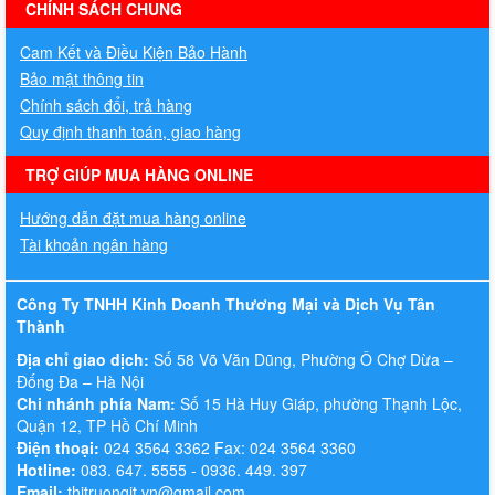
hermes handbags outlet online
CHÍNH SÁCH CHUNG
Cam Kết và Điều Kiện Bảo Hành
Bảo mật thông tin
Chính sách đổi, trả hàng
Quy định thanh toán, giao hàng
TRỢ GIÚP MUA HÀNG ONLINE
Hướng dẫn đặt mua hàng online
Tài khoản ngân hàng
Công Ty TNHH Kinh Doanh Thương Mại và Dịch Vụ Tân
Thành
Địa chỉ giao dịch:
Số 58 Võ Văn Dũng, Phường Ô Chợ Dừa –
Đống Đa – Hà Nội
Chi nhánh phía Nam:
Số 15 Hà Huy Giáp, phường Thạnh Lộc,
Quận 12, TP Hồ Chí Minh
Điện thoại:
024 3564 3362 Fax: 024 3564 3360
Hotline:
083. 647. 5555 - 0936. 449. 397
Email:
thitruongit.vn@gmail.com