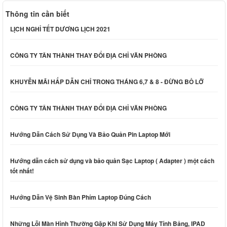
Thông tin cần biết
LỊCH NGHỈ TẾT DƯƠNG LỊCH 2021
CÔNG TY TÂN THÀNH THAY ĐỔI ĐỊA CHỈ VĂN PHÒNG
KHUYỄN MÃI HẤP DẪN CHỈ TRONG THÁNG 6,7 & 8 - ĐỪNG BỎ LỠ
CÔNG TY TÂN THÀNH THAY ĐỔI ĐỊA CHỈ VĂN PHÒNG
Hướng Dẫn Cách Sử Dụng Và Bảo Quản Pin Laptop Mới
Hướng dẫn cách sử dụng và bảo quản Sạc Laptop ( Adapter ) một cách
tốt nhất!
Hướng Dẫn Vệ Sinh Bàn Phím Laptop Đúng Cách
Những Lỗi Màn Hình Thường Gặp Khi Sử Dụng Máy Tính Bảng, IPAD