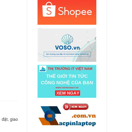
000 đ
 Dell
ED US
000 đ
 Dell
ED US
000 đ
 Dell
ED US
000 đ
 Dell
ED US
 đặt, giao
000 đ