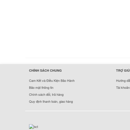
hermes handbags outlet online
CHÍNH SÁCH CHUNG
TRỢ GIÚ
Cam Kết và Điều Kiện Bảo Hành
Hướng dẫn
Bảo mật thông tin
Tài khoản
Chính sách đổi, trả hàng
Quy định thanh toán, giao hàng