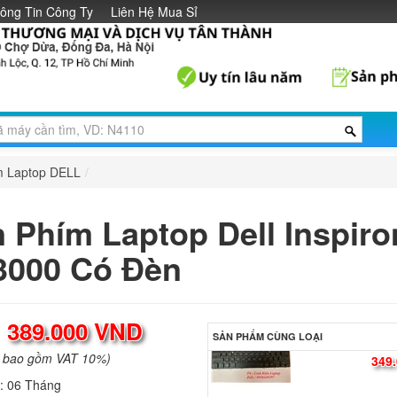
ông Tin Công Ty
Liên Hệ Mua Sỉ
Bàn phím - Keyboard
Inspiron 14-5481/54
Grey
389.
Bàn phím Dell XPS 
Li
m Laptop DELL
/
 Phím Laptop Dell Inspiro
Bàn phím laptop Del
Latitude 5480
3000 Có Đèn
390.
Bàn Phím - Keyboar
:
389.000 VND
Dell XPS 13 L321X
SẢN PHẨM CÙNG LOẠI
349.
a bao gồm VAT 10%)
h:
06 Tháng