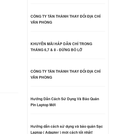
000 đ
CÔNG TY TÂN THÀNH THAY ĐỔI ĐỊA CHỈ
VĂN PHÒNG
 Dell
ên hệ
KHUYỄN MÃI HẤP DẪN CHỈ TRONG
THÁNG 6,7 & 8 - ĐỪNG BỎ LỠ
 Dell
ên hệ
CÔNG TY TÂN THÀNH THAY ĐỔI ĐỊA CHỈ
VĂN PHÒNG
 Dell
ên hệ
Hướng Dẫn Cách Sử Dụng Và Bảo Quản
Pin Laptop Mới
 Dell
ên hệ
Hướng dẫn cách sử dụng và bảo quản Sạc
Laptop ( Adapter ) một cách tốt nhất!