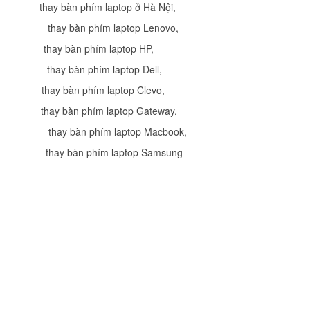
thay bàn phím laptop ở Hà Nội
,
490.
thay bàn phím laptop Lenovo
,
thay bàn phím laptop HP
,
Bàn phím - Keyboard
Inspiron 7573
thay bàn phím laptop Dell
,
Li
thay bàn phím laptop Clevo
,
thay bàn phím laptop Gateway
,
Bàn phím - Keyboard
,
thay bàn phím laptop Macbook
,
Inspiron 7370
Li
thay bàn phím laptop Samsung
Bàn phím - Keyboard
Inspiron 7373
Li
Bàn phím - Keyboard
Latitude E5490
Li