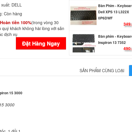
Bàn Phím - Keyboar
 xuất:
DELL
Dell XPS 13 L322X
0P6DWF
g:
Còn hàng
349.
Hoàn tiền 100%
(trong vòng 30
 quý khách không hài lòng với sản
Bàn phím - Keyboard
c dịch vụ
Inspiron 13 7352
Đặt Hàng Ngay
490.
Bàn phím - Keyboard
Inspiron 13 7353
SẢN PHẨM CÙNG LOẠI
490.
Bàn phím - Keyboard
piron 15 3000
Inspiron 13 7359
490.
15 3000
Bàn phím - Keyboard
Inspiron 13 7000
ốc, 1 đổi 1