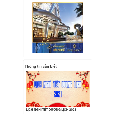
 Dell
ED US
000 đ
 Dell
ED US
000 đ
 Dell
ED US
Thông tin cần biết
000 đ
 Dell
000 đ
 Dell
LỊCH NGHỈ TẾT DƯƠNG LỊCH 2021