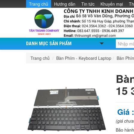
Trang chủ
Hướng dẫn
Tin tức
Khuyến mại
Th
DANH MỤC SẢN PHẨM
Trang chủ
/
Bàn Phím - Keyboard Laptop
/
Bàn Phí
Bàn
15 
Giá 
(giá chư
Bảo hàn