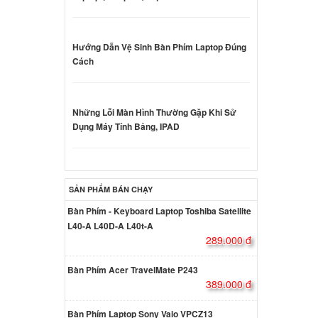
d
e E5480
Hướng Dẫn Vệ Sinh Bàn Phím Laptop Đúng
ên hệ
Cách
d Dell
Led
Những Lỗi Màn Hình Thường Gặp Khi Sử
000 đ
Dụng Máy Tính Bảng, IPAD
d Dell
Led
SẢN PHẨM BÁN CHẠY
000 đ
Bàn Phím - Keyboard Laptop Toshiba Satellite
L40-A L40D-A L40t-A
d Dell
289.000 đ
Led
000 đ
Bàn Phím Acer TravelMate P243
389.000 đ
d Dell
Bàn Phím Laptop Sony Vaio VPCZ13