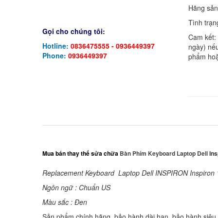
Hãng sản
Tình trạn
Gọi cho chúng tôi:
Cam kết:
Hotline:
0836475555 - 0936449397
ngày) nếu
Phone:
0936449397
phẩm hoặ
Mua bán thay thế sửa chữa
Bàn Phím Keyboard Laptop Dell
Ins
Replacement Keyboard Laptop Dell INSPIRON Inspiron 
Ngôn ngữ : Chuẩn US
Màu sắc : Đen
Sản phẩm chính hãng, bảo hành dài hạn, bảo hành siêu t