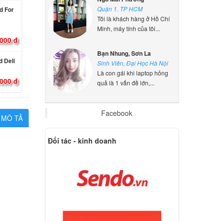
d For
Quận 1. TP HCM
Tôi là khách hàng ở Hồ Chí
Minh, máy tính của tôi...
000 đ
 Dell
Bạn Nhung, Sơn La
Sinh Viên, Đại Học Hà Nội
000 đ
Là con gái khi laptop hỏng
quả là 1 vấn đề lớn,...
 Dell
Facebook
MÔ TẢ
000 đ
Đối tác - kinh doanh
 Dell
000 đ
 Dell