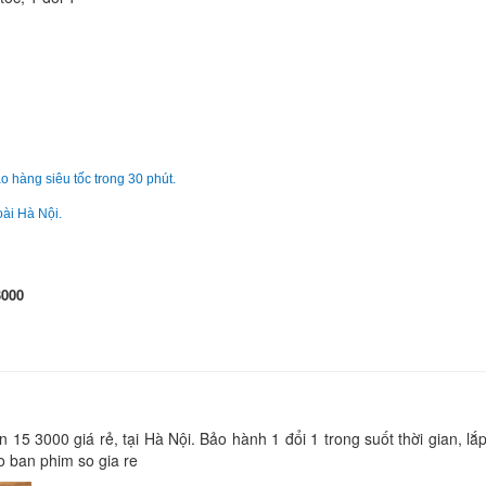
490.
Bàn phím - Keyboard
Inspiron 15 7590 L
650.
Bàn phím - Keyboard
o hàng siêu tốc trong 30 phút.
Inspiron 15 5584 L
oài Hà Nội.
650.
Bàn phím - Keyboard
3000
Inspiron 15 5590 L
650.
Bàn phím - Keyboard
Inspiron 15 5593 L
 15 3000 giá rẻ, tại Hà Nội. Bảo hành 1 đổi 1 trong suốt thời gian, lắp
650.
o ban phim so gia re