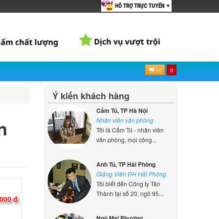
 Dell
82
000 đ
[0]
0
13 9370
ên hệ
Ý kiến khách hàng
Cẩm Tú, TP Hà Nội
n
l
Nhân viên văn phòng
Tôi là Cẩm Tú - nhân viên
000 đ
văn phòng, mọi công...
Anh Tú, TP Hải Phòng
d For
Giảng Viên ĐH Hải Phòng
Tôi biết đến Công ty Tân
000 đ
Thành tại số 20, ngõ 95...
Ngô Mai Phương