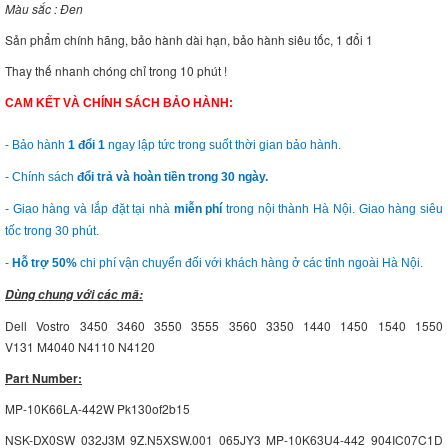
Màu sắc : Đen
Sản phẩm chính hãng, bảo hành dài hạn, bảo hành siêu tốc, 1 đổi 1
Thay thế nhanh chóng chỉ trong 10 phút !
CAM KẾT VÀ CHÍNH SÁCH BẢO HÀNH:
- Bảo hành
1 đổi 1
ngay lập tức trong suốt thời gian bảo hành.
- Chính sách
đổi trả và hoàn tiền trong 30 ngày.
- Giao hàng và lắp đặt tại nhà
miễn phí
trong nội thành Hà Nội. Giao hàng siêu
tốc trong 30 phút.
-
Hỗ trợ 50%
chi phí vận chuyển đối với khách hàng ở các tỉnh ngoài Hà Nội.
Dùng chung với các mã:
Dell Vostro 3450 3460 3550 3555 3560 3350 1440 1450 1540 1550
V131 M4040 N4110 N4120
Part Number:
MP-10K66LA-442W Pk130of2b15
NSK-DX0SW 032J3M 9Z.N5XSW.001 065JY3 MP-10K63U4-442 904IC07C1D