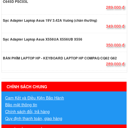
C645D PSC03L
289.000 đ
Sạc Adapter Laptop Asus 19V 3.42A Vuông (chân thường)
349.000 đ
Sạc Adapter Laptop Asus X556UA X556UB X556
350.000 đ
BÀN PHÍM LAPTOP HP - KEYBOARD LAPTOP HP COMPAQ CQ62 G62
289.000 đ
hermes handbags outlet online
CHÍNH SÁCH CHUNG
Cam Kết và Điều Kiện Bảo Hành
Bảo mật thông tin
Chính sách đổi, trả hàng
Quy định thanh toán, giao hàng