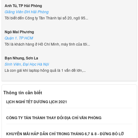
Anh Tú, TP Hải Phòng
Giảng Viên ĐH Hải Phòng
Tôi biết đến Công ty Tân Thành tại số 20, ngõ 95...
Ngô Mai Phương
Quận 1. TP HCM
Tôi là khách hàng ở Hồ Chí Minh, máy tính của tôi...
Bạn Nhung, Sơn La
Sinh Viên, Đại Học Hà Nội
Là con gái khi laptop hỏng quả là 1 vấn đề lớn,...
Thông tin cần biết
LỊCH NGHỈ TẾT DƯƠNG LỊCH 2021
CÔNG TY TÂN THÀNH THAY ĐỔI ĐỊA CHỈ VĂN PHÒNG
KHUYỄN MÃI HẤP DẪN CHỈ TRONG THÁNG 6,7 & 8 - ĐỪNG BỎ LỠ