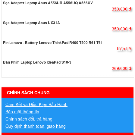
Sạc Adapter Laptop Asus A556UR A556UQ A556UV
350.000 đ
Sạc Adapter Laptop Asus UX31A
350.000 đ
Pin Lenovo - Battery Lenovo ThinkPad R400 T400 R61 T61
Liên hệ
Bàn Phím Laptop Lenovo IdeaPad S10-3
269.000 đ
hermes handbags outlet online
CHÍNH SÁCH CHUNG
Cam Kết và Điều Kiện Bảo Hành
Bảo mật thông tin
Chính sách đổi, trả hàng
Quy định thanh toán, giao hàng