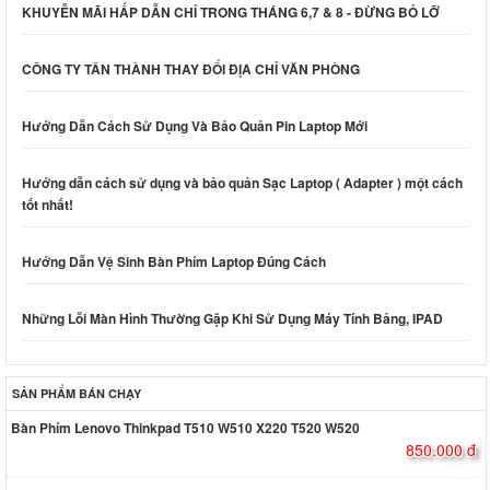
KHUYỄN MÃI HẤP DẪN CHỈ TRONG THÁNG 6,7 & 8 - ĐỪNG BỎ LỠ
CÔNG TY TÂN THÀNH THAY ĐỔI ĐỊA CHỈ VĂN PHÒNG
Hướng Dẫn Cách Sử Dụng Và Bảo Quản Pin Laptop Mới
Hướng dẫn cách sử dụng và bảo quản Sạc Laptop ( Adapter ) một cách
tốt nhất!
Hướng Dẫn Vệ Sinh Bàn Phím Laptop Đúng Cách
Những Lỗi Màn Hình Thường Gặp Khi Sử Dụng Máy Tính Bảng, IPAD
SẢN PHẨM BÁN CHẠY
Bàn Phím Lenovo Thinkpad T510 W510 X220 T520 W520
850.000 đ