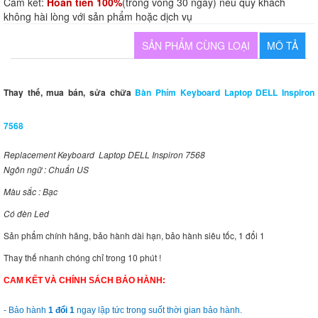
Cam kết:
Hoàn tiền 100%
(trong vòng 30 ngày) nếu quý khách
không hài lòng với sản phẩm hoặc dịch vụ
SẢN PHẨM CÙNG LOẠI
MÔ TẢ
Thay thế, mua bán, sửa chữa
Bàn Phím Keyboard Laptop DELL Inspiron
7568
Replacement Keyboard Laptop DELL Inspiron 7568
Ngôn ngữ : Chuẩn US
Màu sắc : Bạc
Có đèn Led
Sản phẩm chính hãng, bảo hành dài hạn, bảo hành siêu tốc, 1 đổi 1
Thay thế nhanh chóng chỉ trong 10 phút !
CAM KẾT VÀ CHÍNH SÁCH BẢO HÀNH:
- Bảo hành
1 đổi 1
ngay lập tức trong suốt thời gian bảo hành.