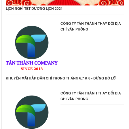
LỊCH NGHỈ TẾT DƯƠNG LỊCH 2021
CÔNG TY TÂN THÀNH THAY ĐỔI ĐỊA
CHỈ VĂN PHÒNG
KHUYỄN MÃI HẤP DẪN CHỈ TRONG THÁNG 6,7 & 8 - ĐỪNG BỎ LỠ
CÔNG TY TÂN THÀNH THAY ĐỔI ĐỊA
CHỈ VĂN PHÒNG