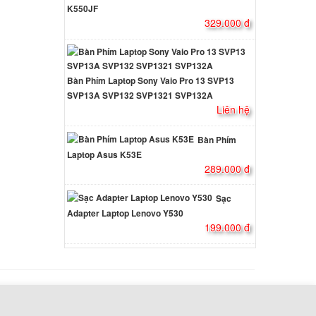
K550JF
329.000 đ
d for
Đèn Led
000 đ
Bàn Phím Laptop Sony Vaio Pro 13 SVP13
d for
SVP13A SVP132 SVP1321 SVP132A
Đèn Led
Liên hệ
ên hệ
Bàn Phím
Laptop Asus K53E
d Dell
289.000 đ
èn
ên hệ
Sạc
Adapter Laptop Lenovo Y530
199.000 đ
d Dell
èn
000 đ
d Dell