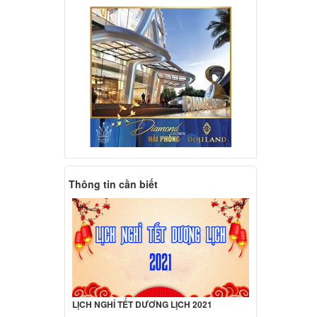
 Dell
ED US
000 đ
 Dell
000 đ
Thông tin cần biết
 Dell
000 đ
 Dell
ên hệ
LỊCH NGHỈ TẾT DƯƠNG LỊCH 2021