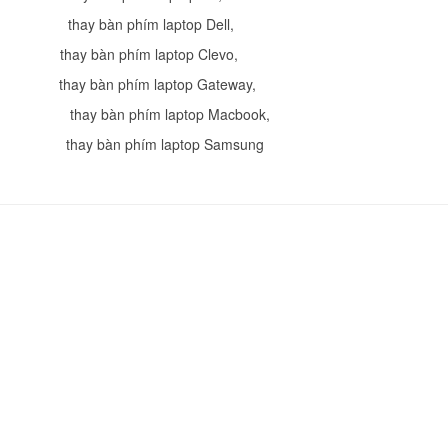
590.
thay bàn phím laptop Dell
,
thay bàn phím laptop Clevo
,
Bàn Phím - Keyboar
thay bàn phím laptop Gateway
,
Latitude E5280 Có 
499.
,
thay bàn phím laptop Macbook
,
thay bàn phím laptop Samsung
Bàn Phím - Keyboar
Latitude E5288 Có 
499.
Bàn Phím - Keyboar
Latitude E5289 Có 
499.
Bàn Phím - Keyboar
Dell Vostro 14 5471
Led
Li