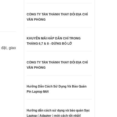
 Dell
ên hệ
CÔNG TY TÂN THÀNH THAY ĐỔI ĐỊA CHỈ
VĂN PHÒNG
 Dell
KHUYỄN MÃI HẤP DẪN CHỈ TRONG
ên hệ
THÁNG 6,7 & 8 - ĐỪNG BỎ LỠ
 đặt, giao
 Dell
CÔNG TY TÂN THÀNH THAY ĐỔI ĐỊA CHỈ
ên hệ
VĂN PHÒNG
d
Hướng Dẫn Cách Sử Dụng Và Bảo Quản
e E5480
Pin Laptop Mới
ên hệ
d Dell
Hướng dẫn cách sử dụng và bảo quản Sạc
Led
Laptop ( Adapter ) một cách tốt nhất!