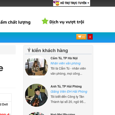
ên hệ
l
000 đ
[0]
0
d For
Ý kiến khách hàng
000 đ
Cẩm Tú, TP Hà Nội
e
Nhân viên văn phòng
Tôi là Cẩm Tú - nhân viên
văn phòng, mọi công...
d For
Anh Tú, TP Hải Phòng
000 đ
Giảng Viên ĐH Hải Phòng
Tôi biết đến Công ty Tân
 Dell
Thành tại số 20, ngõ 95...
000 đ
Ngô Mai Phương