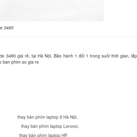
Bàn phím - Keyboard
Inspiron 7370
Li
de 3480
Bàn phím - Keyboard
Inspiron 7373
Li
e 3480 giá rẻ, tại Hà Nội. Bảo hành 1 đổi 1 trong suốt thời gian, lắp
o ban phim so gia re
Bàn phím - Keyboard
Latitude E5490
Li
Bàn Phím - Keyboar
Laptop Dell Latitud
Li
thay bàn phím laptop ở Hà Nội
,
thay bàn phím laptop Lenovo
,
Bàn Phím - Keyboar
Latitude E7280 Có 
thay bàn phím laptop HP
,