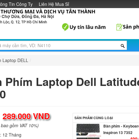
Li
ông Tin Công Ty
Liên Hệ Mua Sỉ
Bàn phím laptop Del
Latitude 5480
390.
Bàn Phím - Keyboar
m Laptop DELL
/
Dell XPS 13 L321X
349.
 Phím Laptop Dell Latitud
0
Bàn Phím - Keyboar
Dell XPS 13 L322X
0P6DWF
349.
:
289.000 VND
SẢN PHẨM CÙNG LOẠI
Bàn phím - Keyboard
a bao gồm VAT 10%)
Inspiron 13 7352
490.
h:
12 Tháng