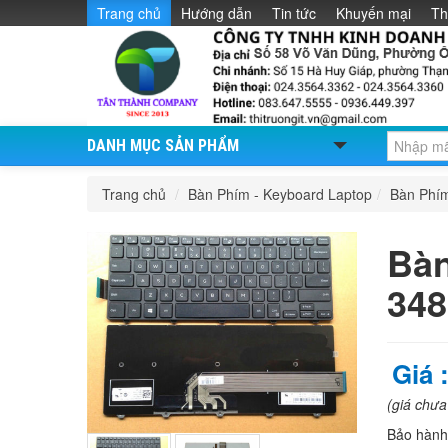
Trang chủ
Hướng dẫn
Tin tức
Khuyến mại
Th
DANH MỤC SẢN PHẨM
Trang chủ
/
Bàn Phím - Keyboard Laptop
/
Bàn Phí
Bàn
348
Giá 
(giá chư
Bảo hàn