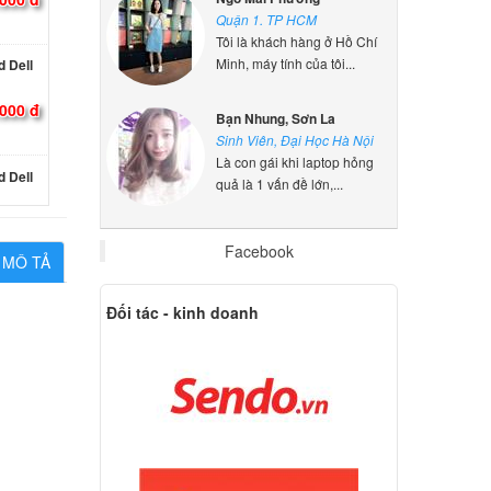
Quận 1. TP HCM
Tôi là khách hàng ở Hồ Chí
 Dell
Minh, máy tính của tôi...
000 đ
Bạn Nhung, Sơn La
Sinh Viên, Đại Học Hà Nội
 Dell
Là con gái khi laptop hỏng
quả là 1 vấn đề lớn,...
000 đ
Facebook
MÔ TẢ
 Dell
Đối tác - kinh doanh
000 đ
 Dell
ED US
000 đ
 Dell