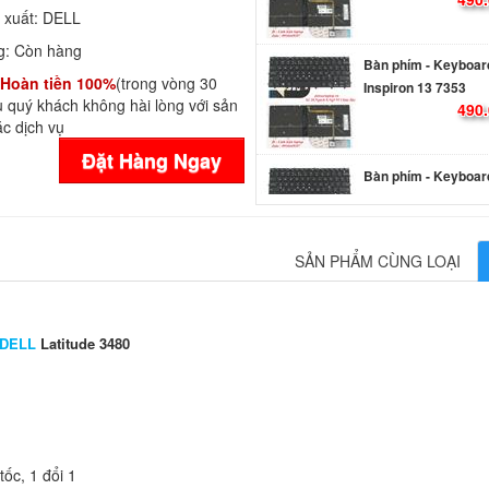
 xuất:
DELL
Bàn phím - Keyboard
g:
Còn hàng
Inspiron 13 7353
Hoàn tiền 100%
(trong vòng 30
490.
 quý khách không hài lòng với sản
c dịch vụ
Đặt Hàng Ngay
Bàn phím - Keyboard
Inspiron 13 7359
490.
SẢN PHẨM CÙNG LOẠI
Bàn phím - Keyboard
Inspiron 13 7000
490.
 DELL
Latitude 3480
Bàn phím - Keyboard
Inspiron 15 7590 L
650.
ốc, 1 đổi 1
Bàn phím - Keyboard