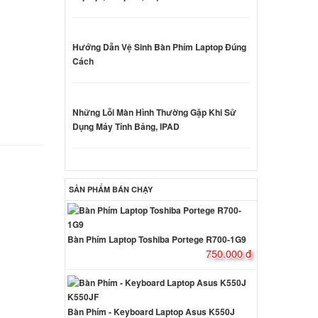
000 đ
Hướng Dẫn Vệ Sinh Bàn Phím Laptop Đúng
d Dell
Cách
Led
000 đ
Những Lỗi Màn Hình Thường Gặp Khi Sử
d Dell
Dụng Máy Tính Bảng, IPAD
Led
000 đ
SẢN PHẨM BÁN CHẠY
d Dell
Led
000 đ
Bàn Phím Laptop Toshiba Portege R700-1G9
750.000 đ
d for
 Đèn
ên hệ
Bàn Phím - Keyboard Laptop Asus K550J