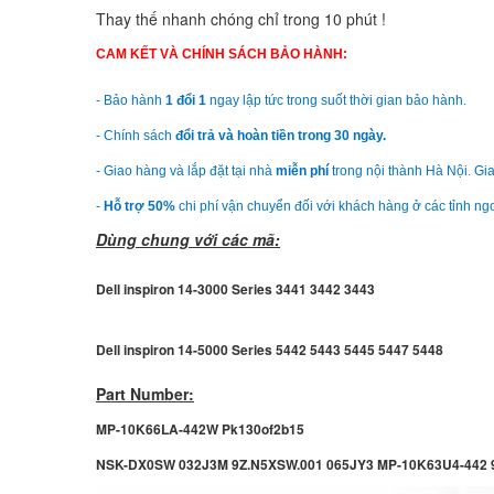
Thay thế nhanh chóng chỉ trong 10 phút !
CAM KẾT VÀ CHÍNH SÁCH BẢO HÀNH:
- Bảo hành
1 đổi 1
ngay lập tức trong suốt thời gian bảo hành.
- Chính sách
đổi trả và hoàn tiền trong 30 ngày.
- Giao hàng và lắp đặt tại nhà
miễn phí
trong nội thành Hà Nội. Gia
-
Hỗ trợ 50%
chi phí vận chuyển đối với khách hàng ở các tỉnh ng
Dùng chung với các mã:
Dell inspiron 14-3000 Series 3441 3442 3443
Dell inspiron 14-5000 Series 5442 5443 5445 5447 5448
Part Number:
MP-10K66LA-442W Pk130of2b15
NSK-DX0SW 032J3M 9Z.N5XSW.001 065JY3 MP-10K63U4-442