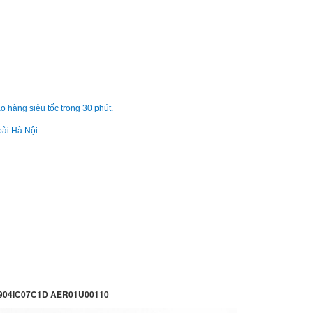
Inspiron 15 5584 L
650.
Bàn phím - Keyboard
Inspiron 15 5590 L
650.
o hàng siêu tốc trong 30 phút.
oài Hà Nội.
Bàn phím - Keyboard
Inspiron 15 5593 L
650.
Bàn phím - Keyboard
Inspiron 15 5593 L
650.
Bàn phím - Keyboard
 904IC07C1D AER01U00110
Inspiron 15 5594 L
650.