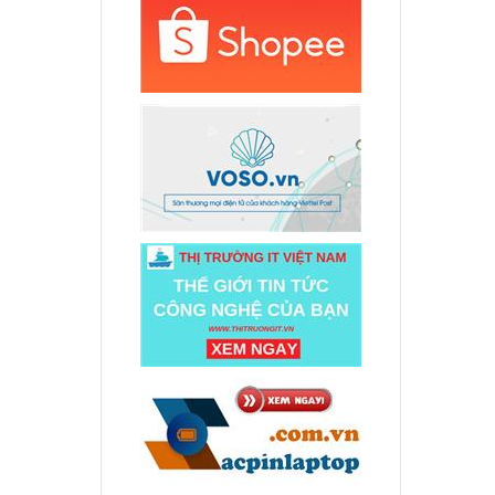
ED US
000 đ
 Dell
ED US
000 đ
 Dell
ED US
000 đ
 Dell
ED US
000 đ
 Dell
ED US
000 đ