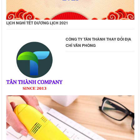
LỊCH NGHỈ TẾT DƯƠNG LỊCH 2021
CÔNG TY TÂN THÀNH THAY ĐỔI ĐỊA
CHỈ VĂN PHÒNG