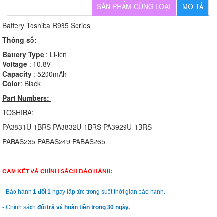
SẢN PHẨM CÙNG LOẠI
MÔ TẢ
Battery Toshiba R935 Series
Thông số:
Battery Type
: Li-ion
Voltage
: 10.8V
Capacity
: 5200mAh
Color
: Black
Part Numbers:
TOSHIBA:
PA3831U-1BRS PA3832U-1BRS PA3929U-1BRS
PABAS235 PABAS249 PABAS265
CAM KẾT VÀ CHÍNH SÁCH BẢO HÀNH:
- Bảo hành
1 đổi 1
ngay lập tức trong suốt thời gian bảo hành.
- Chính sách
đổi trả và hoàn tiền trong 30 ngày.