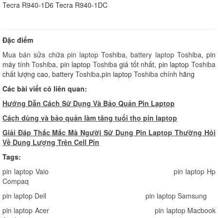
Tecra R940-1D6 Tecra R940-1DC
Đặc điểm
Mua bán sửa chữa pin laptop Toshiba, battery laptop
Toshiba
, pin
máy tính
Toshiba
, pin laptop
Toshiba
giá tốt nhất, pin laptop
Toshiba
chất lượng cao, battery
Toshiba
,pin laptop
Toshiba
chính hãng
Các bài viết có liên quan:
Hướng Dẫn Cách Sử Dụng Và Bảo Quản Pin Laptop
Cách dùng và bảo quản làm tăng tuổi thọ pin laptop
Giải Đáp Thắc Mắc Mà Người Sử Dụng Pin Laptop Thường Hỏi
Về Dung Lượng Trên Cell Pin
Tags:
pin laptop Vaio
pin laptop Hp
Compaq
pin laptop Dell
pin laptop Samsung
pin laptop Acer
pin laptop Macbook