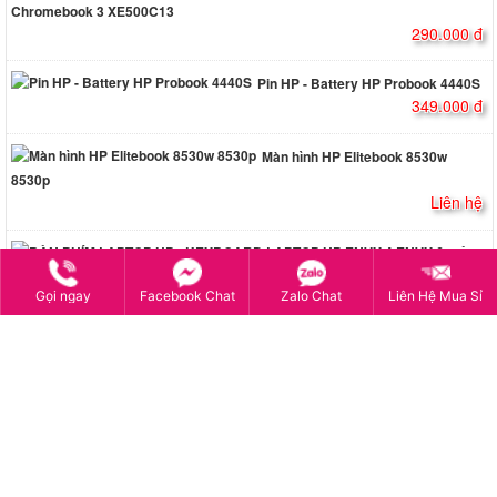
Chromebook 3 XE500C13
290.000 đ
Pin HP - Battery HP Probook 4440S
349.000 đ
Màn hình HP Elitebook 8530w
8530p
Liên hệ
BÀN
PHÍM LAPTOP HP - KEYBOARD LAPTOP HP ENVY 4 ENVY 6
Gọi ngay
Facebook Chat
Zalo Chat
Liên Hệ Mua Sỉ
349.000 đ
hermes handbags outlet online
CHÍNH SÁCH CHUNG
Cam Kết và Điều Kiện Bảo Hành
Bảo mật thông tin
Chính sách đổi, trả hàng