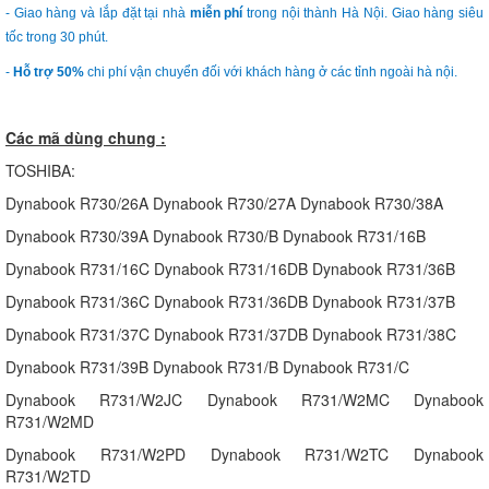
- Giao hàng và lắp đặt tại nhà
miễn phí
trong nội thành Hà Nội. Giao hàng siêu
tốc trong 30 phút.
-
Hỗ trợ 50%
chi phí vận chuyển đối với khách hàng ở các tỉnh ngoài hà nội.
Các mã dùng chung :
TOSHIBA:
Dynabook R730/26A Dynabook R730/27A Dynabook R730/38A
Dynabook R730/39A Dynabook R730/B Dynabook R731/16B
Dynabook R731/16C Dynabook R731/16DB Dynabook R731/36B
Dynabook R731/36C Dynabook R731/36DB Dynabook R731/37B
Dynabook R731/37C Dynabook R731/37DB Dynabook R731/38C
Dynabook R731/39B Dynabook R731/B Dynabook R731/C
Dynabook R731/W2JC Dynabook R731/W2MC Dynabook
R731/W2MD
Dynabook R731/W2PD Dynabook R731/W2TC Dynabook
R731/W2TD