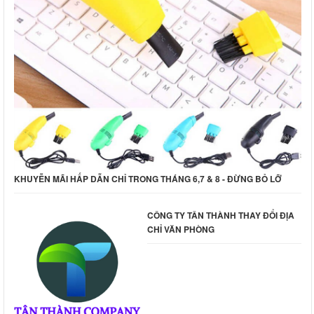
KHUYỄN MÃI HẤP DẪN CHỈ TRONG THÁNG 6,7 & 8 - ĐỪNG BỎ LỠ
CÔNG TY TÂN THÀNH THAY ĐỔI ĐỊA
CHỈ VĂN PHÒNG