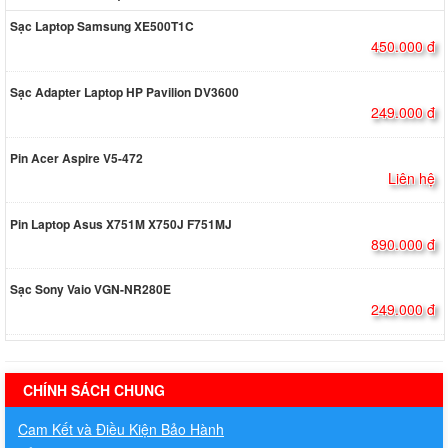
Sạc Laptop Samsung XE500T1C
450.000 đ
Sạc Adapter Laptop HP Pavilion DV3600
249.000 đ
Pin Acer Aspire V5-472
Liên hệ
Pin Laptop Asus X751M X750J F751MJ
890.000 đ
Sạc Sony Vaio VGN-NR280E
249.000 đ
hermes handbags outlet online
CHÍNH SÁCH CHUNG
Cam Kết và Điều Kiện Bảo Hành