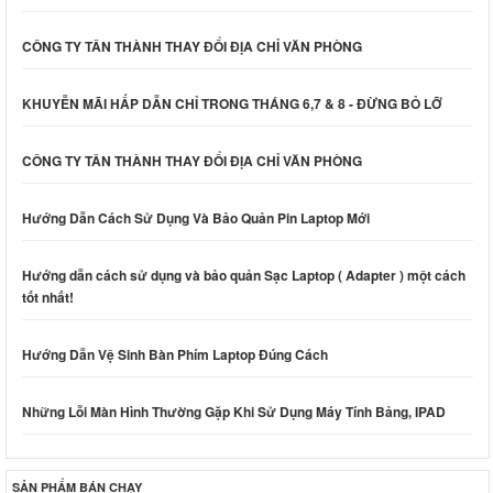
CÔNG TY TÂN THÀNH THAY ĐỔI ĐỊA CHỈ VĂN PHÒNG
KHUYỄN MÃI HẤP DẪN CHỈ TRONG THÁNG 6,7 & 8 - ĐỪNG BỎ LỠ
CÔNG TY TÂN THÀNH THAY ĐỔI ĐỊA CHỈ VĂN PHÒNG
Hướng Dẫn Cách Sử Dụng Và Bảo Quản Pin Laptop Mới
Hướng dẫn cách sử dụng và bảo quản Sạc Laptop ( Adapter ) một cách
tốt nhất!
Hướng Dẫn Vệ Sinh Bàn Phím Laptop Đúng Cách
Những Lỗi Màn Hình Thường Gặp Khi Sử Dụng Máy Tính Bảng, IPAD
SẢN PHẨM BÁN CHẠY