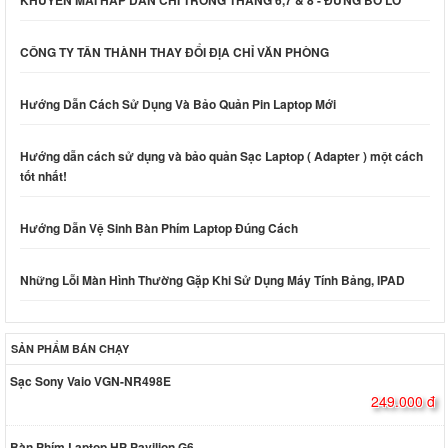
KHUYỄN MÃI HẤP DẪN CHỈ TRONG THÁNG 6,7 & 8 - ĐỪNG BỎ LỠ
CÔNG TY TÂN THÀNH THAY ĐỔI ĐỊA CHỈ VĂN PHÒNG
Hướng Dẫn Cách Sử Dụng Và Bảo Quản Pin Laptop Mới
Hướng dẫn cách sử dụng và bảo quản Sạc Laptop ( Adapter ) một cách
tốt nhất!
Hướng Dẫn Vệ Sinh Bàn Phím Laptop Đúng Cách
Những Lỗi Màn Hình Thường Gặp Khi Sử Dụng Máy Tính Bảng, IPAD
SẢN PHẨM BÁN CHẠY
Sạc Sony Vaio VGN-NR498E
249.000 đ
Bàn Phím Laptop HP Pavilion G6