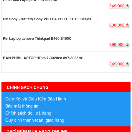
249.000 đ
Pin Sony - Battery Sony VPC EA EB EC EE EF Series
690.000 đ
Pin Laptop Lenovo Thinkpad E460 E460C
990.000 đ
BÀN PHÍM LAPTOP HP dv7-3020ed dv7-3085dx
349.000 đ
hermes handbags outlet online
CHÍNH SÁCH CHUNG
Cam Kết và Điều Kiện Bảo Hành
Bảo mật thông tin
Chính sách đổi, trả hàng
Quy định thanh toán, giao hàng
TRỢ GIÚP MUA HÀNG ONLINE