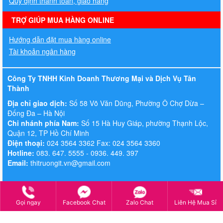
Quy định thanh toán, giao hàng
TRỢ GIÚP MUA HÀNG ONLINE
Hướng dẫn đặt mua hàng online
Tài khoản ngân hàng
Công Ty TNHH Kinh Doanh Thương Mại và Dịch Vụ Tân
Thành
Địa chỉ giao dịch:
Số 58 Võ Văn Dũng, Phường Ô Chợ Dừa –
Đống Đa – Hà Nội
Chi nhánh phía Nam:
Số 15 Hà Huy Giáp, phường Thạnh Lộc,
Quận 12, TP Hồ Chí Minh
Điện thoại:
024 3564 3362 Fax: 024 3564 3360
Hotline:
083. 647. 5555 - 0936. 449. 397
Email:
thitruongit.vn@gmail.com
Gọi ngay
Facebook Chat
Zalo Chat
Liên Hệ Mua Sỉ