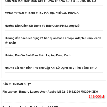
KHUYỄN MÃI HẤP DẪN CHỈ TRONG THÁNG 6,7 & 8 - ĐỪNG BỎ LỠ
CÔNG TY TÂN THÀNH THAY ĐỔI ĐỊA CHỈ VĂN PHÒNG
Hướng Dẫn Cách Sử Dụng Và Bảo Quản Pin Laptop Mới
Hướng dẫn cách sử dụng và bảo quản Sạc Laptop ( Adapter ) một cách
tốt nhất!
Hướng Dẫn Vệ Sinh Bàn Phím Laptop Đúng Cách
Những Lỗi Màn Hình Thường Gặp Khi Sử Dụng Máy Tính Bảng, IPAD
SẢN PHẨM BÁN CHẠY
Pin Laptop - Battery Laptop Acer Aspire MS2219 MS2220 MS2264 ZK6
349.000 đ