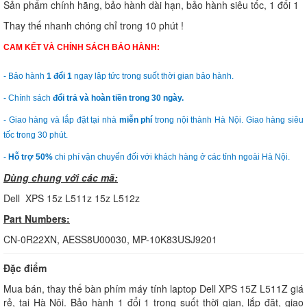
Sản phẩm chính hãng, bảo hành dài hạn, bảo hành siêu tốc, 1 đổi 1
Thay thế nhanh chóng chỉ trong 10 phút !
CAM KẾT VÀ CHÍNH SÁCH BẢO HÀNH:
- Bảo hành
1 đổi 1
ngay lập tức trong suốt thời gian bảo hành.
- Chính sách
đổi trả và hoàn tiền trong 30 ngày.
- Giao hàng và lắp đặt tại nhà
miễn phí
trong nội thành Hà Nội. Giao hàng siêu
tốc trong 30 phút.
-
Hỗ trợ 50%
chi phí vận chuyển đối với khách hàng ở các tỉnh ngoài Hà Nội.
Dùng chung với các mã:
Dell XPS 15z L511z 15z L512z
Part Numbers:
CN-0R22XN, AESS8U00030, MP-10K83USJ9201
Đặc điểm
Mua bán, thay thế bàn phím máy tính laptop Dell XPS 15Z L511Z giá
rẻ, tại Hà Nội. Bảo hành 1 đổi 1 trong suốt thời gian, lắp đặt, giao