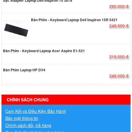
Sạc Adapter Laptop Dell Inspiron 15 3878
290.000 đ
Bàn Phím - Keyboard Laptop Dell Inspiron 15R 5421
249.000 đ
Bàn Phím - Keyboard Laptop Acer Aspire E1-521
219.000 đ
Bàn Phím Laptop HP DV4
249.000 đ
hermes handbags outlet online
CHÍNH SÁCH CHUNG
Cam Kết và Điều Kiện Bảo Hành
Bảo mật thông tin
Chính sách đổi, trả hàng