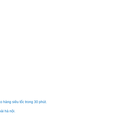
990.
Pin - Battery Lapto
Rog ZX50J
990.
Pin - Battery Lapto
Rog ZX50JX
990.
Pin - Battery Asus
ZenBook Pro UX501
1.390
o hàng siêu tốc trong 30 phút.
Pin - Battery Asus
ài hà nội.
ZenBook Pro UX501
1.390