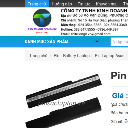
Trang chủ
Hướng dẫn
Tin tức
Khuyến mại
Th
DANH MỤC SẢN PHẨM
Trang chủ
/
Pin - Battery Laptop
/
Pin Laptop Asus
/
Pin
Giá 
(giá chư
Bảo hàn
3
Giá cũ: