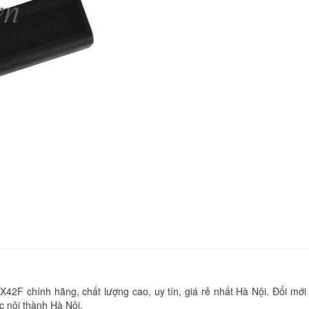
UX391UA
Li
Pin Asus - Battery 
Asus Vivobook S5
Li
Pin Asus - Battery 
Asus A555L
Li
Pin Asus - Battery 
Asus K551L
Li
Pin Asus - Battery 
Asus N10J
X42F chính hãng, chất lượng cao, uy tín, giá rẻ nhất Hà Nội. Đổi mới 
Li
c nội thành Hà Nội.