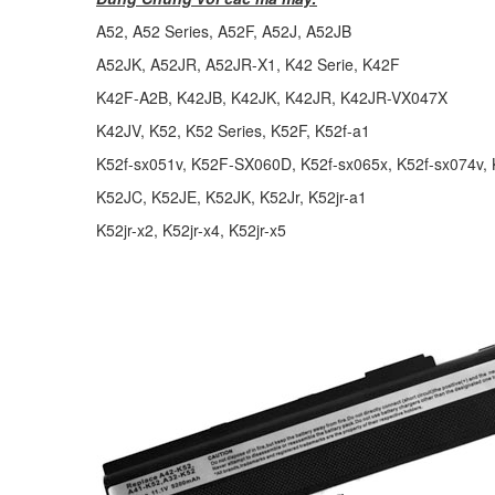
A52, A52 Series, A52F, A52J, A52JB
A52JK, A52JR, A52JR-X1, K42 Serie, K42F
K42F-A2B, K42JB, K42JK, K42JR, K42JR-VX047X
K42JV, K52, K52 Series, K52F, K52f-a1
K52f-sx051v, K52F-SX060D, K52f-sx065x, K52f-sx074v,
K52JC, K52JE, K52JK, K52Jr, K52jr-a1
K52jr-x2, K52jr-x4, K52jr-x5