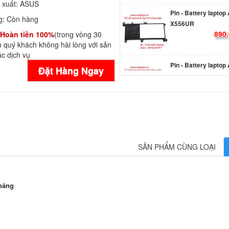
Pin - Battery laptop
 xuất:
ASUS
X556UR
g:
Còn hàng
890.
Hoàn tiền 100%
(trong vòng 30
 quý khách không hài lòng với sản
c dịch vụ
Pin - Battery laptop
X556UV
Đặt Hàng Ngay
890.
Pin - Battery laptop
X556UA
890.
SẢN PHẨM CÙNG LOẠI
Pin - Battery Asus
Transformer Book Fl
R554L
hãng
1.249
Pin - Battery Lapto
Rog ZX50