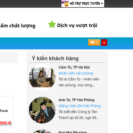
 Asus
ên hệ
[0]
0
 Asus
000 đ
Ý kiến khách hàng
Cẩm Tú, TP Hà Nội
Nhân viên văn phòng
 Asus
Tôi là Cẩm Tú - nhân viên
văn phòng, mọi công...
000 đ
Anh Tú, TP Hải Phòng
 Asus
Giảng Viên ĐH Hải Phòng
Tôi biết đến Công ty Tân
000 đ
Thành tại số 20, ngõ 95...
Ngô Mai Phương