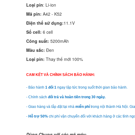
Loại pin
: Li-ion
Mã pin:
A42 - K52
Điện thế sử dụng:
11.1V
Số cell:
6 cell
Công suất:
5200mAh
Màu sắc:
Đen
Loại pin:
Thay thế mới 100%
CAM KẾT VÀ CHÍNH SÁCH BẢO HÀNH:
- Bảo hành
1 đổi 1
ngay lập tức trong suốt thời gian bảo hành.
- Chính sách
đổi trả và hoàn tiền trong 30 ngày.
- Giao hàng và lắp đặt tại nhà
miễn phí
trong nội thành Hà Nội. Gia
-
Hỗ trợ 50%
chi phí vận chuyển đối với khách hàng ở các tỉnh ngo
Dùng Chung với các mã máy: