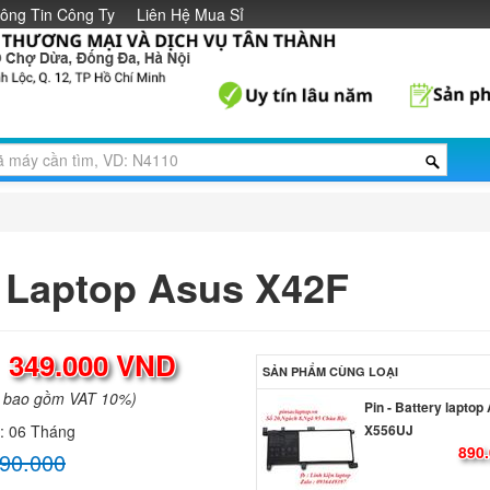
ông Tin Công Ty
Liên Hệ Mua Sỉ
Pin - Battery laptop
Gaming FX504GD
Li
Pin - Battery laptop
X556UB
890.
 Laptop Asus X42F
Pin - Battery laptop
X556UF
890.
:
349.000 VND
SẢN PHẨM CÙNG LOẠI
Pin - Battery laptop
a bao gồm VAT 10%)
X556UJ
890.
h:
06 Tháng
90.000