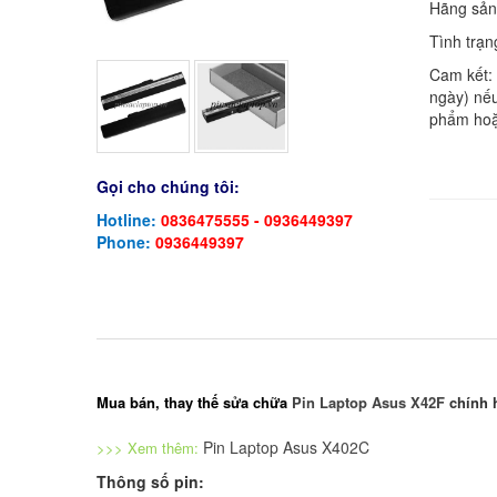
Hãng sản
Tình trạn
Cam kết:
ngày) nếu
phẩm hoặ
Gọi cho chúng tôi:
Hotline:
0836475555 - 0936449397
Phone:
0936449397
​Mua bán, thay thế sửa chữa
Pin Laptop Asus X42F
chính 
Pin Laptop Asus X402C
>>> Xem thêm:
Thông số pin: