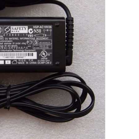
Vaio VGP-AC19V16
Li
Sạc Adapter Laptop
Vaio VGP-AC19V71
249.
Sạc Laptop Sony Va
19.5V 2A Không Cổ
529.
Sạc Laptop Sony Va
19.5V 3.3A
249.
Sạc Laptop Sony Va
19.5V 2A Có Thêm 
Cổng USB