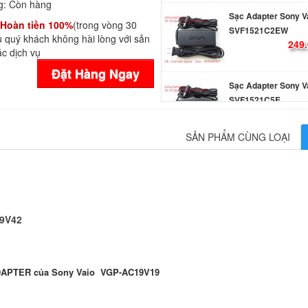
g:
Còn hàng
Sạc Adapter Sony V
Hoàn tiền 100%
(trong vòng 30
SVF1521C2EW
 quý khách không hài lòng với sản
249.
c dịch vụ
Đặt Hàng Ngay
Sạc Adapter Sony V
SVF1521C5E
249.
SẢN PHẨM CÙNG LOẠI
Sạc Adapter Laptop
Vaio SVF153B1GL
249.
19V42
Sạc Adapter Laptop
Vaio SVF153B1QL
249.
DAPTER của Sony Vaio VGP-AC19V19
Sạc Adapter Laptop