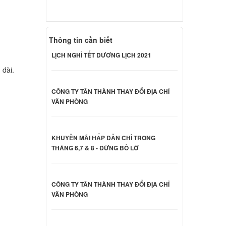
000 đ
Thông tin cần biết
 Sony
LỊCH NGHỈ TẾT DƯƠNG LỊCH 2021
000 đ
 dài.
CÔNG TY TÂN THÀNH THAY ĐỔI ĐỊA CHỈ
 Sony
VĂN PHÒNG
000 đ
KHUYỄN MÃI HẤP DẪN CHỈ TRONG
 Sony
THÁNG 6,7 & 8 - ĐỪNG BỎ LỠ
000 đ
CÔNG TY TÂN THÀNH THAY ĐỔI ĐỊA CHỈ
VĂN PHÒNG
CB23FX
000 đ