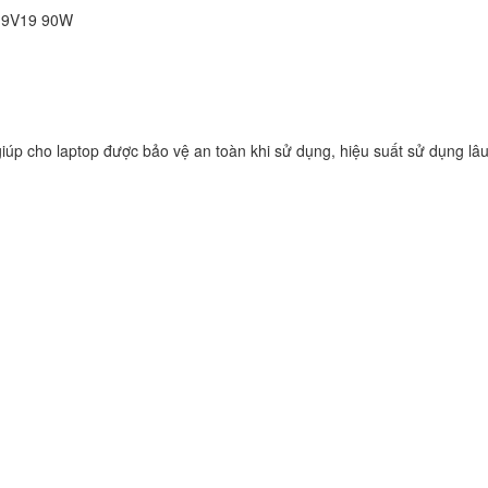
Vaio SVF153B1YL
C19V19 90W
249.
Sạc Adapter Laptop
Vaio SVF142C29L
249.
iúp cho laptop được bảo vệ an toàn khi sử dụng, hiệu suất sử dụng lâu
Sạc Adapter Laptop
Vaio SVE141L11L
249.
Sạc Adapter Laptop
VAIO PCG-71614L
Notebook
249.
Sạc Sony Vaio VPC
249.