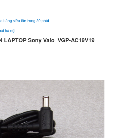
Sạc Sony Vaio VPC
249.
o hàng siêu tốc trong 30 phút.
ài hà nội.
 LAPTOP Sony Vaio VGP-AC19V19
Sạc Sony Vaio
VPCCW26EC
249.
Sạc Adapter Laptop
Vaio 19.5V 5.2A 10
249.
Sạc Adapter Laptop
Vaio 19.5V 6.2A 12
Li
Sạc Adapter Laptop