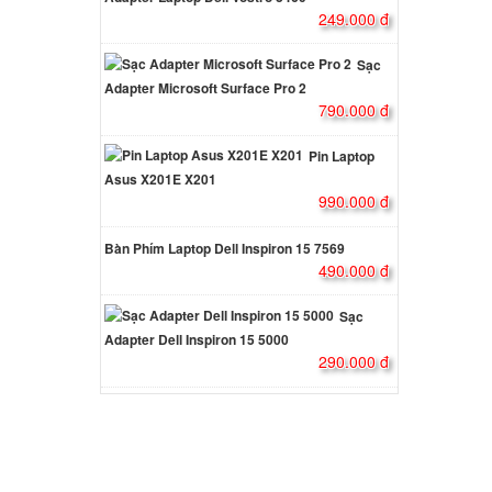
249.000 đ
ên hệ
Sạc
Adapter Microsoft Surface Pro 2
 Sony
790.000 đ
000 đ
Pin Laptop
Asus X201E X201
990.000 đ
io
ng USB
Bàn
000 đ
Phím Laptop Dell Inspiron 15 7569
490.000 đ
io
Sạc
Adapter Dell Inspiron 15 5000
000 đ
290.000 đ
io
Đầu