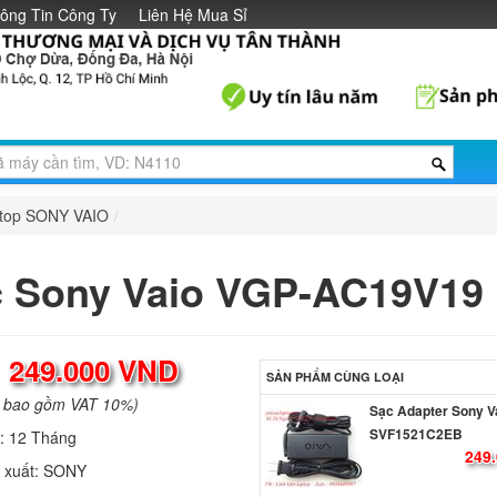
ông Tin Công Ty
Liên Hệ Mua Sỉ
ptop SONY VAIO
/
 Sony Vaio VGP-AC19V19
:
249.000 VND
SẢN PHẨM CÙNG LOẠI
a bao gồm VAT 10%)
Sạc Adapter Sony V
SVF1521C2EB
h:
12 Tháng
249.
 xuất:
SONY