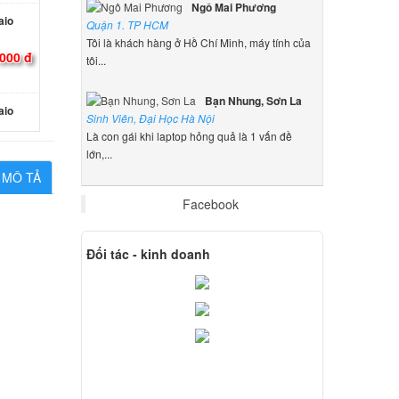
Ngô Mai Phương
aio
Quận 1. TP HCM
Tôi là khách hàng ở Hồ Chí Minh, máy tính của
000 đ
tôi...
Bạn Nhung, Sơn La
aio
Sinh Viên, Đại Học Hà Nội
Là con gái khi laptop hỏng quả là 1 vấn đề
000 đ
lớn,...
MÔ TẢ
 Sony
Facebook
000 đ
Đối tác - kinh doanh
 Sony
000 đ
 Sony