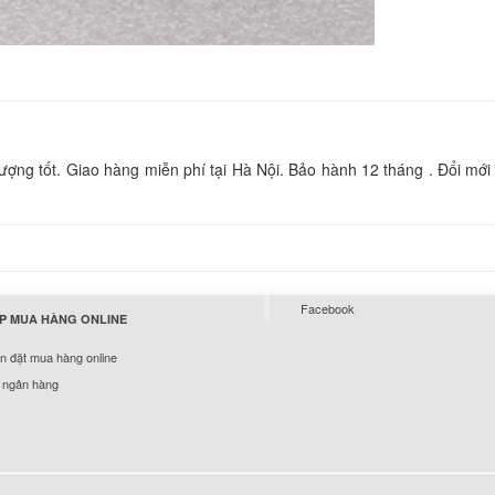
850.
Sạc Laptop Sony Va
F370
249.
ng tốt. Giao hàng miễn phí tại Hà Nội. Bảo hành 12 tháng . Đổi mới 
Sạc Laptop Sony Va
700
249.
Sạc Laptop Sony Va
Facebook
7A1L
P MUA HÀNG ONLINE
249.
 đặt mua hàng online
 ngân hàng
Sạc Laptop Sony Va
F340
249.