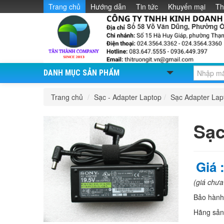
Trang chủ
Hướng dẫn
Tin tức
Khuyến mại
Th
DANH MỤC SẢN PHẨM
Trang chủ
/
Sạc - Adapter Laptop
/
Sạc Adapter La
Sạc
Giá 
(giá chư
Bảo hàn
Hãng sản