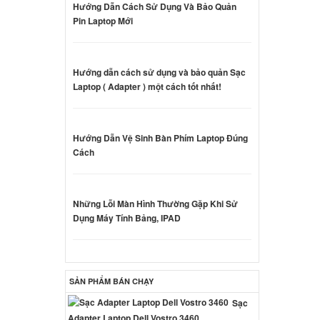
Hướng Dẫn Cách Sử Dụng Và Bảo Quản
Pin Laptop Mới
CB25FX
000 đ
Hướng dẫn cách sử dụng và bảo quản Sạc
Laptop ( Adapter ) một cách tốt nhất!
000 đ
Hướng Dẫn Vệ Sinh Bàn Phím Laptop Đúng
Cách
 Sony
0W
000 đ
Những Lỗi Màn Hình Thường Gặp Khi Sử
Dụng Máy Tính Bảng, IPAD
 Sony
0W
ên hệ
SẢN PHẨM BÁN CHẠY
Sạc
 Sony
Adapter Laptop Dell Vostro 3460