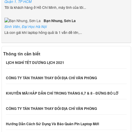
Quận 1. TP HCM
Tôi là khách hàng ở Hồ Chí Minh, máy tính của tôi...
Bạn Nhung, Sơn La
Sinh Viên, Đại Học Hà Nội
Là con gái khi laptop hỏng quả là 1 vấn đề lớn,...
Thông tin cần biết
LỊCH NGHỈ TẾT DƯƠNG LỊCH 2021
CÔNG TY TÂN THÀNH THAY ĐỔI ĐỊA CHỈ VĂN PHÒNG
KHUYỄN MÃI HẤP DẪN CHỈ TRONG THÁNG 6,7 & 8 - ĐỪNG BỎ LỠ
CÔNG TY TÂN THÀNH THAY ĐỔI ĐỊA CHỈ VĂN PHÒNG
Hướng Dẫn Cách Sử Dụng Và Bảo Quản Pin Laptop Mới