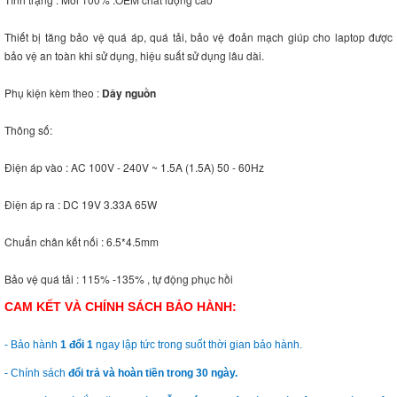
Thiết bị tăng bảo vệ quá áp, quá tải, bảo vệ đoản mạch giúp cho laptop được
bảo vệ an toàn khi sử dụng, hiệu suất sử dụng lâu dài.
Phụ kiện kèm theo :
Dây nguồn
Thông số:
Điện áp vào : AC 100V - 240V ~ 1.5A (1.5A) 50 - 60Hz
Điện áp ra : DC 19V 3.33A 65W
Chuẩn chân kết nối : 6.5*4.5mm
Bảo vệ quá tải : 115% -135% , tự động phục hồi
CAM KẾT VÀ CHÍNH SÁCH BẢO HÀNH:
- Bảo hành
1 đổi 1
ngay lập tức trong suốt thời gian bảo hành.
- Chính sách
đổi trả và hoàn tiền trong 30 ngày.