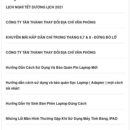
LỊCH NGHỈ TẾT DƯƠNG LỊCH 2021
CÔNG TY TÂN THÀNH THAY ĐỔI ĐỊA CHỈ VĂN PHÒNG
KHUYỄN MÃI HẤP DẪN CHỈ TRONG THÁNG 6,7 & 8 - ĐỪNG BỎ LỠ
CÔNG TY TÂN THÀNH THAY ĐỔI ĐỊA CHỈ VĂN PHÒNG
Hướng Dẫn Cách Sử Dụng Và Bảo Quản Pin Laptop Mới
Hướng dẫn cách sử dụng và bảo quản Sạc Laptop ( Adapter ) một cách
tốt nhất!
Hướng Dẫn Vệ Sinh Bàn Phím Laptop Đúng Cách
Những Lỗi Màn Hình Thường Gặp Khi Sử Dụng Máy Tính Bảng, IPAD