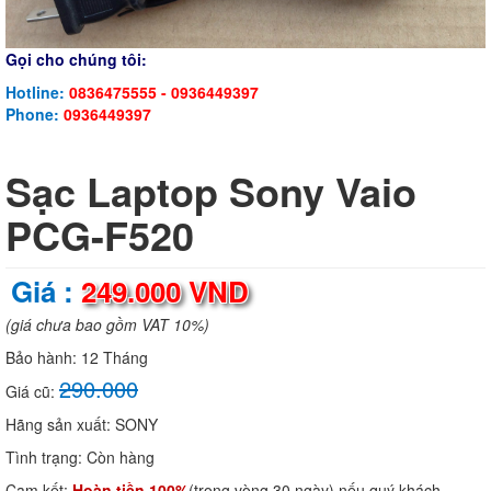
Gọi cho chúng tôi:
Hotline:
0836475555 - 0936449397
Phone:
0936449397
Sạc Laptop Sony Vaio
PCG-F520
Giá :
249.000 VND
(giá chưa bao gồm VAT 10%)
Bảo hành:
12 Tháng
290.000
Giá cũ:
Hãng sản xuất:
SONY
Tình trạng:
Còn hàng
Cam kết:
Hoàn tiền 100%
(trong vòng 30 ngày) nếu quý khách