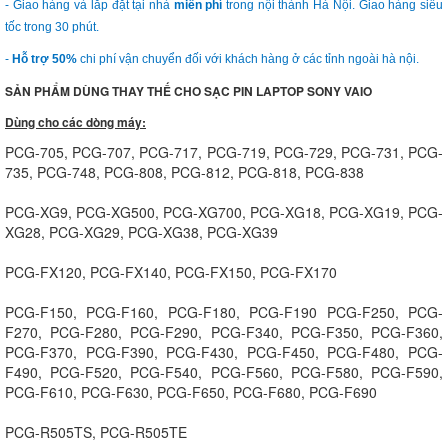
- Giao hàng và lắp đặt tại nhà
miễn phí
trong nội thành Hà Nội. Giao hàng siêu
tốc trong 30 phút.
-
Hỗ trợ 50%
chi phí vận chuyển đối với khách hàng ở các tỉnh ngoài hà nội.
SẢN PHẨM DÙNG THAY THẾ CHO SẠC PIN LAPTOP
SONY VAIO
Dùng cho các dòng máy:
PCG-705, PCG-707, PCG-717, PCG-719, PCG-729, PCG-731, PCG-
735, PCG-748, PCG-808, PCG-812, PCG-818, PCG-838
PCG-XG9, PCG-XG500, PCG-XG700, PCG-XG18, PCG-XG19, PCG-
XG28, PCG-XG29, PCG-XG38, PCG-XG39
PCG-FX120, PCG-FX140, PCG-FX150, PCG-FX170
PCG-F150, PCG-F160, PCG-F180, PCG-F190 PCG-F250, PCG-
F270, PCG-F280, PCG-F290, PCG-F340, PCG-F350, PCG-F360,
PCG-F370, PCG-F390, PCG-F430, PCG-F450, PCG-F480, PCG-
F490, PCG-F520, PCG-F540, PCG-F560, PCG-F580, PCG-F590,
PCG-F610, PCG-F630, PCG-F650, PCG-F680, PCG-F690
PCG-R505TS, PCG-R505TE