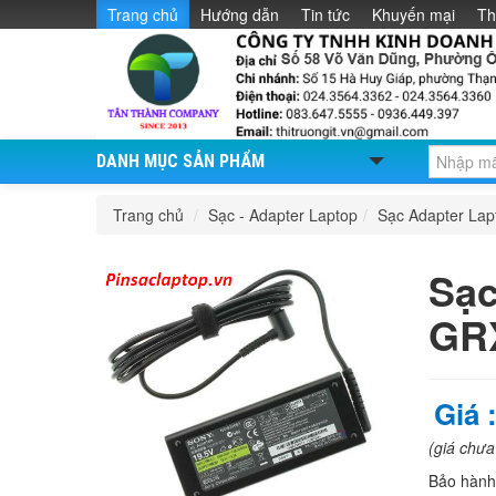
Trang chủ
Hướng dẫn
Tin tức
Khuyến mại
Th
DANH MỤC SẢN PHẨM
Trang chủ
/
Sạc - Adapter Laptop
/
Sạc Adapter La
Sạc
GR
Giá 
(giá chư
Bảo hàn