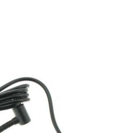
Sạc Laptop Sony Va
Z505JE
249.
Sạc Laptop Sony Va
F520
249.
Sạc Laptop Sony Va
FRV25
249.
Sạc Laptop Sony Va
FX776
249.