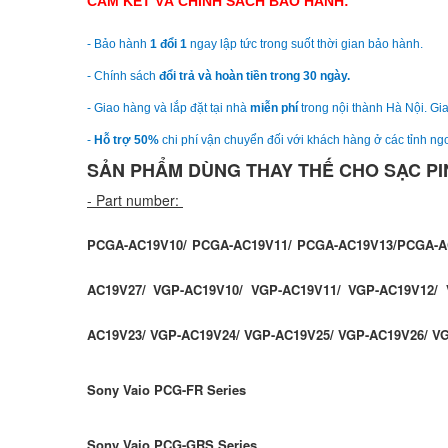
CAM KẾT VÀ CHÍNH SÁCH BẢO HÀNH:
- Bảo hành
1 đổi 1
ngay lập tức trong suốt thời gian bảo hành.
- Chính sách
đổi trả và hoàn tiền trong 30 ngày.
- Giao hàng và lắp đặt tại nhà
miễn phí
trong nội thành Hà Nội. Gia
-
Hỗ trợ 50%
chi phí vận chuyển đối với khách hàng ở các tỉnh ngo
SẢN PHẨM DÙNG THAY THẾ CHO SẠC PI
- Part number:
PCGA-AC19V10/ PCGA-AC19V11/ PCGA-AC19V13/PCGA-A
AC19V27/ VGP-AC19V10/ VGP-AC19V11/ VGP-AC19V12/ 
AC19V23/ VGP-AC19V24/ VGP-AC19V25/ VGP-AC19V26/ V
Sony Vaio PCG-FR Series
Sony Vaio PCG-GRS Series