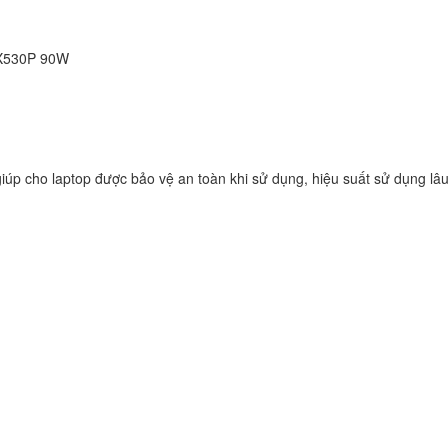
Sạc Adapter Laptop
Vaio SVF153B1YL
RX530P 90W
249.
Sạc Adapter Laptop
Vaio SVF142C29L
249.
iúp cho laptop được bảo vệ an toàn khi sử dụng, hiệu suất sử dụng lâu
Sạc Adapter Laptop
Vaio SVE141L11L
249.
Sạc Adapter Laptop
VAIO PCG-71614L
Notebook
249.
Sạc Sony Vaio VPC
249.