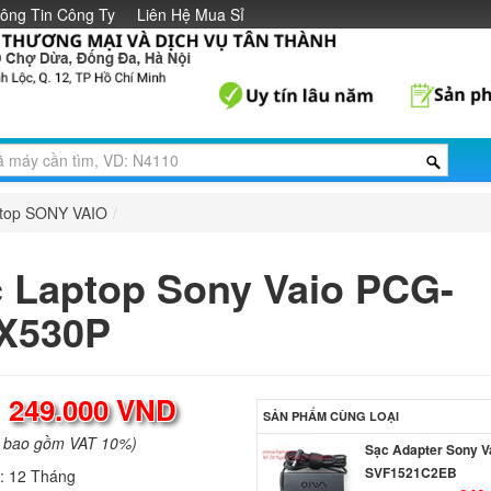
ông Tin Công Ty
Liên Hệ Mua Sỉ
ptop SONY VAIO
/
 Laptop Sony Vaio PCG-
X530P
:
249.000 VND
SẢN PHẨM CÙNG LOẠI
a bao gồm VAT 10%)
Sạc Adapter Sony V
SVF1521C2EB
h:
12 Tháng