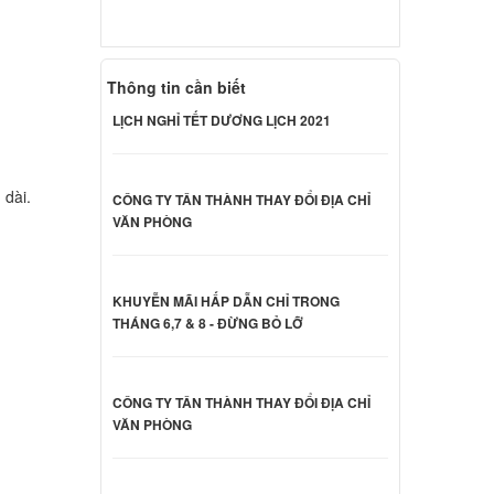
 Sony
000 đ
Thông tin cần biết
LỊCH NGHỈ TẾT DƯƠNG LỊCH 2021
 Sony
000 đ
 dài.
CÔNG TY TÂN THÀNH THAY ĐỔI ĐỊA CHỈ
VĂN PHÒNG
 Sony
000 đ
KHUYỄN MÃI HẤP DẪN CHỈ TRONG
THÁNG 6,7 & 8 - ĐỪNG BỎ LỠ
 Sony
CÔNG TY TÂN THÀNH THAY ĐỔI ĐỊA CHỈ
000 đ
VĂN PHÒNG
CB23FX
000 đ