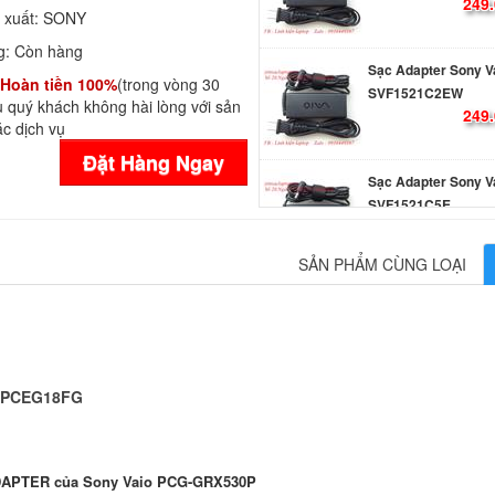
249.
 xuất:
SONY
g:
Còn hàng
Sạc Adapter Sony V
Hoàn tiền 100%
(trong vòng 30
SVF1521C2EW
 quý khách không hài lòng với sản
249.
c dịch vụ
Đặt Hàng Ngay
Sạc Adapter Sony V
SVF1521C5E
249.
SẢN PHẨM CÙNG LOẠI
Sạc Adapter Laptop
Vaio SVF153B1GL
249.
 VPCEG18FG
Sạc Adapter Laptop
Vaio SVF153B1QL
249.
DAPTER của Sony Vaio PCG-GRX530P