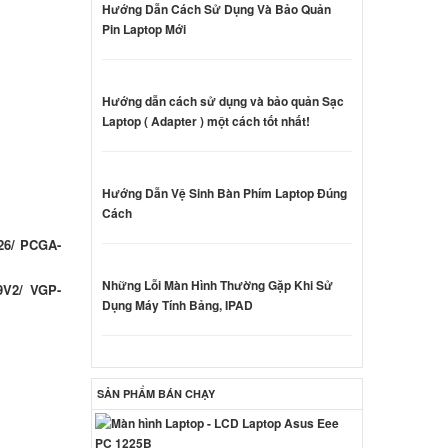
Hướng Dẫn Cách Sử Dụng Và Bảo Quản
Pin Laptop Mới
CB25FX
000 đ
Hướng dẫn cách sử dụng và bảo quản Sạc
Laptop ( Adapter ) một cách tốt nhất!
Hướng Dẫn Vệ Sinh Bàn Phím Laptop Đúng
Cách
000 đ
26/ PCGA-
 Sony
Những Lỗi Màn Hình Thường Gặp Khi Sử
9V2/ VGP-
0W
Dụng Máy Tính Bảng, IPAD
000 đ
 Sony
SẢN PHẨM BÁN CHẠY
0W
ên hệ