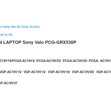
Sạc Sony Vaio VPC
249.
o hàng siêu tốc trong 30 phút.
ài hà nội.
N LAPTOP Sony Vaio PCG-GRX530P
Sạc Sony Vaio
VPCCW26EC
249.
C19V19/PCGA-AC19V2/ PCGA-AC19V23/ PCGA-AC19V25/ PCGA- AC19V
Sạc Adapter Laptop
VGP-AC19V13/ VGP-AC19V14/ VGP-AC19V19/ VGP-AC19V20/ VGP-AC1
Vaio 19.5V 5.2A 10
249.
GP-AC19V27
Sạc Adapter Laptop
Vaio 19.5V 6.2A 12
Li