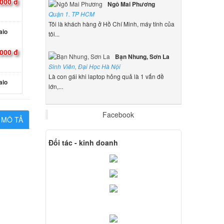
000 đ
Ngô Mai Phương
Quận 1. TP HCM
Tôi là khách hàng ở Hồ Chí Minh, máy tính của
aio
tôi...
000 đ
Bạn Nhung, Sơn La
Sinh Viên, Đại Học Hà Nội
Là con gái khi laptop hỏng quả là 1 vấn đề
aio
lớn,...
000 đ
Facebook
MÔ TẢ
 Sony
Đối tác - kinh doanh
000 đ
 Sony
000 đ