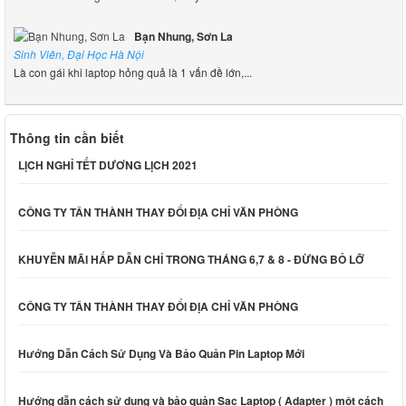
Bạn Nhung, Sơn La
Sinh Viên, Đại Học Hà Nội
Là con gái khi laptop hỏng quả là 1 vấn đề lớn,...
Thông tin cần biết
LỊCH NGHỈ TẾT DƯƠNG LỊCH 2021
CÔNG TY TÂN THÀNH THAY ĐỔI ĐỊA CHỈ VĂN PHÒNG
KHUYỄN MÃI HẤP DẪN CHỈ TRONG THÁNG 6,7 & 8 - ĐỪNG BỎ LỠ
CÔNG TY TÂN THÀNH THAY ĐỔI ĐỊA CHỈ VĂN PHÒNG
Hướng Dẫn Cách Sử Dụng Và Bảo Quản Pin Laptop Mới
Hướng dẫn cách sử dụng và bảo quản Sạc Laptop ( Adapter ) một cách