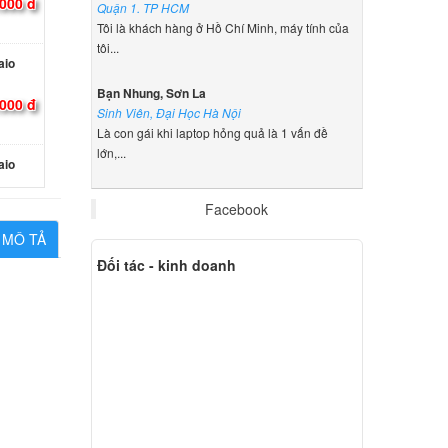
000 đ
Quận 1. TP HCM
Tôi là khách hàng ở Hồ Chí Minh, máy tính của
tôi...
aio
Bạn Nhung, Sơn La
000 đ
Sinh Viên, Đại Học Hà Nội
Là con gái khi laptop hỏng quả là 1 vấn đề
lớn,...
aio
000 đ
Facebook
MÔ TẢ
Đối tác - kinh doanh
 Sony
000 đ
 Sony
000 đ