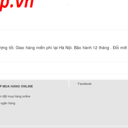
19.5V 2A Có Thêm 
Cổng USB
850.
Sạc Laptop Sony Va
F370
249.
g tốt. Giao hàng miễn phí tại Hà Nội. Bảo hành 12 tháng . Đổi mới 
Sạc Laptop Sony Va
700
249.
Facebook
Sạc Laptop Sony Va
P MUA HÀNG ONLINE
7A1L
 đặt mua hàng online
249.
 ngân hàng
Sạc Laptop Sony Va
F340
249.