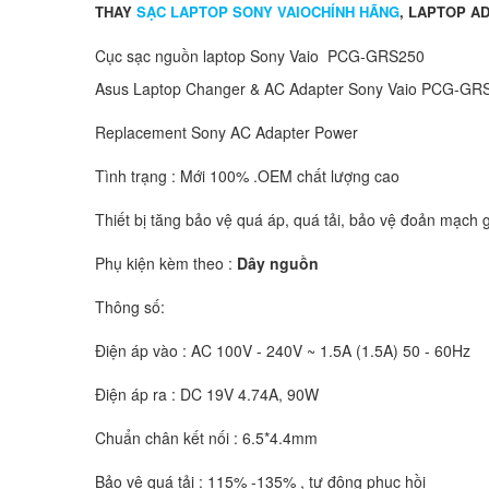
THAY
SẠC LAPTOP SONY VAIOCHÍNH HÃNG
, LAPTOP A
Cục sạc nguồn laptop Sony Vaio PCG-GRS250
Asus Laptop Changer & AC Adapter Sony Vaio PCG-G
Replacement Sony AC Adapter Power
Tình trạng : Mới 100% .OEM chất lượng cao
Thiết bị tăng bảo vệ quá áp, quá tải, bảo vệ đoản mạch g
Phụ kiện kèm theo :
Dây nguồn
Thông số:
Điện áp vào : AC 100V - 240V ~ 1.5A (1.5A) 50 - 60Hz
Điện áp ra : DC 19V 4.74A, 90W
Chuẩn chân kết nối : 6.5*4.4mm
Bảo vệ quá tải : 115% -135% , tự động phục hồi