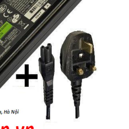
Sạc Adapter Laptop
Vaio VGP-AC19V16
Li
Sạc Adapter Laptop
Vaio VGP-AC19V71
249.
Sạc Laptop Sony Va
19.5V 2A Không Cổ
529.
Sạc Laptop Sony Va
19.5V 3.3A
249.
Sạc Laptop Sony Va