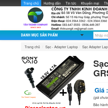
Trang chủ
Hướng dẫn
Tin tức
Khuyến mại
Th
DANH MỤC SẢN PHẨM
Trang chủ
/
Sạc - Adapter Laptop
/
Sạc Adapter La
Sạc
GR
Giá 
(giá chư
Bảo hàn