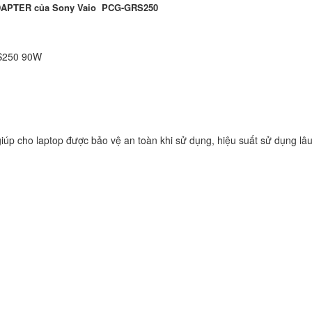
DAPTER của Sony Vaio PCG-GRS250
Sạc Adapter Laptop
Vaio SVF153B1YL
249.
RS250 90W
Sạc Adapter Laptop
Vaio SVF142C29L
249.
iúp cho laptop được bảo vệ an toàn khi sử dụng, hiệu suất sử dụng lâu
Sạc Adapter Laptop
Vaio SVE141L11L
249.
Sạc Adapter Laptop
VAIO PCG-71614L
Notebook
249.
Sạc Sony Vaio VPC
249.