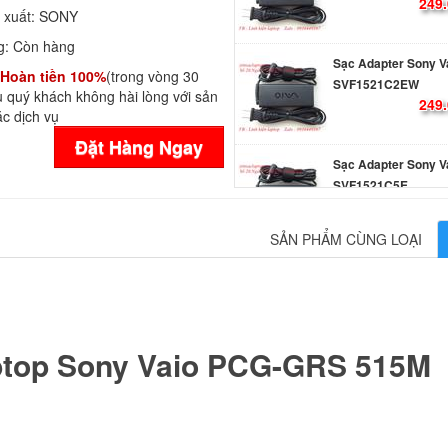
249.
 xuất:
SONY
g:
Còn hàng
Sạc Adapter Sony V
Hoàn tiền 100%
(trong vòng 30
SVF1521C2EW
 quý khách không hài lòng với sản
249.
c dịch vụ
Đặt Hàng Ngay
Sạc Adapter Sony V
SVF1521C5E
249.
SẢN PHẨM CÙNG LOẠI
Sạc Adapter Laptop
Vaio SVF153B1GL
249.
ptop Sony Vaio PCG-GRS 515M
Sạc Adapter Laptop
Vaio SVF153B1QL
249.