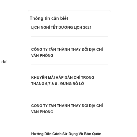
 Sony
Thông tin cần biết
000 đ
LỊCH NGHỈ TẾT DƯƠNG LỊCH 2021
 Sony
000 đ
CÔNG TY TÂN THÀNH THAY ĐỔI ĐỊA CHỈ
VĂN PHÒNG
 dài.
 Sony
KHUYỄN MÃI HẤP DẪN CHỈ TRONG
000 đ
THÁNG 6,7 & 8 - ĐỪNG BỎ LỠ
 Sony
CÔNG TY TÂN THÀNH THAY ĐỔI ĐỊA CHỈ
VĂN PHÒNG
000 đ
CB23FX
Hướng Dẫn Cách Sử Dụng Và Bảo Quản
000 đ