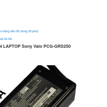
Sạc Sony Vaio VPC
249.
o hàng siêu tốc trong 30 phút.
ài hà nội.
Sạc Sony Vaio
 LAPTOP Sony Vaio PCG-GRS250
VPCCW26EC
249.
Sạc Adapter Laptop
Vaio 19.5V 5.2A 10
249.
Sạc Adapter Laptop
Vaio 19.5V 6.2A 12
Li