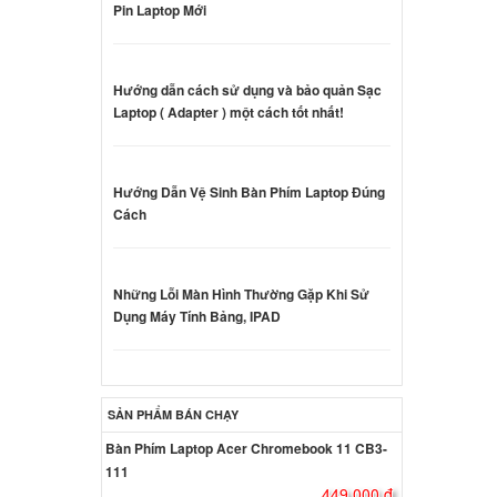
Pin Laptop Mới
CB25FX
Hướng dẫn cách sử dụng và bảo quản Sạc
000 đ
Laptop ( Adapter ) một cách tốt nhất!
Hướng Dẫn Vệ Sinh Bàn Phím Laptop Đúng
Cách
000 đ
Những Lỗi Màn Hình Thường Gặp Khi Sử
 Sony
Dụng Máy Tính Bảng, IPAD
0W
000 đ
SẢN PHẨM BÁN CHẠY
 Sony
Bàn Phím Laptop Acer Chromebook 11 CB3-
0W
ên hệ
111
449.000 đ