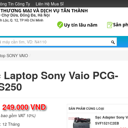
ông Tin Công Ty
Liên Hệ Mua Sỉ
ptop SONY VAIO
/
 Laptop Sony Vaio PCG-
S250
:
249.000 VND
SẢN PHẨM CÙNG LOẠI
a bao gồm VAT 10%)
Sạc Adapter Sony V
SVF1521C2EB
h:
12 Tháng