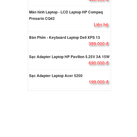
 Sony
Màn hình Laptop - LCD Laptop HP Compaq
Presario CQ42
ên hệ
Liên hệ
Bàn Phím - Keyboard Laptop Dell XPS 13
 Sony
389.000 đ
000 đ
Sạc Adapter Laptop HP Pavilion 5.25V 3A 15W
690.000 đ
io
Sạc Adapter Laptop Acer 5200
ng USB
199.000 đ
000 đ
io
000 đ
io