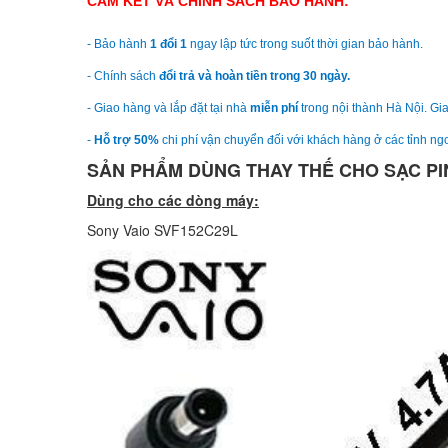
CAM KẾT VÀ CHÍNH SÁCH BẢO HÀNH:
- Bảo hành
1 đổi 1
ngay lập tức trong suốt thời gian bảo hành.
- Chính sách
đổi trả và hoàn tiền trong 30 ngày.
- Giao hàng và lắp đặt tại nhà
miễn phí
trong nội thành Hà Nội. Gia
-
Hỗ trợ 50%
chi phí vận chuyển đối với khách hàng ở các tỉnh ngo
SẢN PHẨM DÙNG THAY THẾ CHO SẠC PIN
Dùng cho các dòng máy:
Sony Vaio SVF152C29L