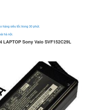
Sạc Sony Vaio VPC
249.
o hàng siêu tốc trong 30 phút.
ài hà nội.
 LAPTOP Sony Vaio SVF152C29L
Sạc Sony Vaio
VPCCW26EC
249.
Sạc Adapter Laptop
Vaio 19.5V 5.2A 10
249.
Sạc Adapter Laptop
Vaio 19.5V 6.2A 12
Li