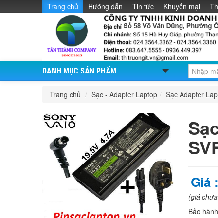
Trang chủ
Hướng dẫn
Tin tức
Khuyến mại
Th
DANH MỤC SẢN PHẨM
Trang chủ
/
Sạc - Adapter Laptop
/
Sạc Adapter La
Sạc
SV
Giá 
(giá chư
Bảo hàn