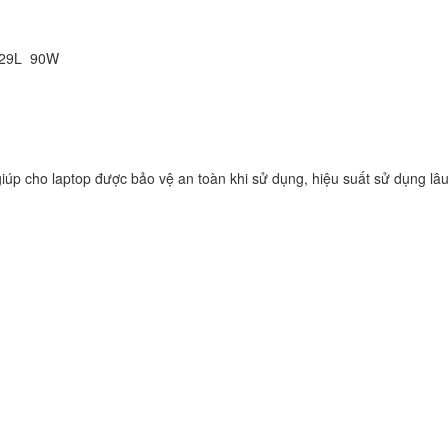
Sạc Adapter Laptop
Vaio SVF153B1YL
2C29L 90W
249.
Sạc Adapter Laptop
Vaio SVF142C29L
249.
iúp cho laptop được bảo vệ an toàn khi sử dụng, hiệu suất sử dụng lâu
Sạc Adapter Laptop
Vaio SVE141L11L
249.
Sạc Adapter Laptop
VAIO PCG-71614L
Notebook
249.
Sạc Sony Vaio VPC
249.