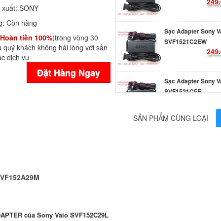
249.
 xuất:
SONY
g:
Còn hàng
Sạc Adapter Sony V
Hoàn tiền 100%
(trong vòng 30
SVF1521C2EW
 quý khách không hài lòng với sản
249.
c dịch vụ
Đặt Hàng Ngay
Sạc Adapter Sony V
SVF1521C5E
249.
SẢN PHẨM CÙNG LOẠI
Sạc Adapter Laptop
Vaio SVF153B1GL
249.
 SVF152A29M
Sạc Adapter Laptop
Vaio SVF153B1QL
249.
APTER của Sony Vaio SVF152C29L