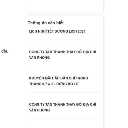
 Sony
000 đ
Thông tin cần biết
LỊCH NGHỈ TẾT DƯƠNG LỊCH 2021
 Sony
000 đ
 dài.
CÔNG TY TÂN THÀNH THAY ĐỔI ĐỊA CHỈ
VĂN PHÒNG
 Sony
000 đ
KHUYỄN MÃI HẤP DẪN CHỈ TRONG
THÁNG 6,7 & 8 - ĐỪNG BỎ LỠ
 Sony
CÔNG TY TÂN THÀNH THAY ĐỔI ĐỊA CHỈ
000 đ
VĂN PHÒNG
CB23FX
000 đ