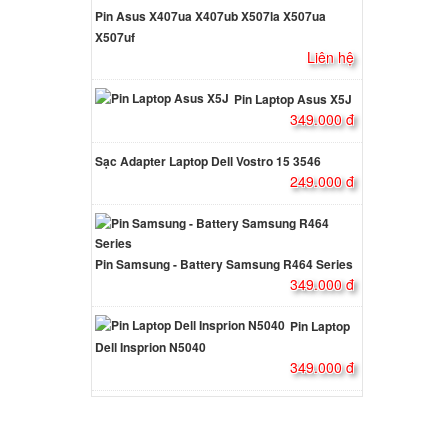
Pin Asus X407ua X407ub X507la X507ua
 Sony
X507uf
Liên hệ
ên hệ
Pin Laptop Asus X5J
349.000 đ
 Sony
Sạc Adapter Laptop Dell Vostro 15 3546
000 đ
249.000 đ
io
ng USB
Pin Samsung - Battery Samsung R464 Series
000 đ
349.000 đ
Pin Laptop
io
Dell Insprion N5040
349.000 đ
000 đ
io