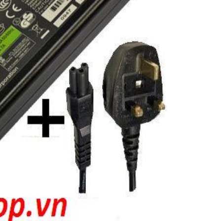
Sạc Adapter Laptop
Vaio VGP-AC19V16
Li
Sạc Adapter Laptop
Vaio VGP-AC19V71
249.
Sạc Laptop Sony Va
19.5V 2A Không Cổ
529.
Sạc Laptop Sony Va
19.5V 3.3A
249.
Sạc Laptop Sony Va