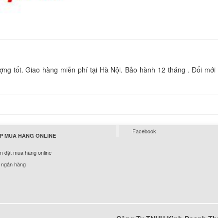
19.5V 2A Có Thêm 
Cổng USB
850.
Sạc Laptop Sony Va
F370
249.
g tốt. Giao hàng miễn phí tại Hà Nội. Bảo hành 12 tháng . Đổi mới 
Sạc Laptop Sony Va
700
249.
Facebook
P MUA HÀNG ONLINE
Sạc Laptop Sony Va
 đặt mua hàng online
7A1L
 ngân hàng
249.
Sạc Laptop Sony Va
F340
249.