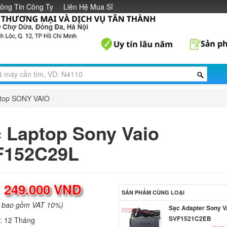
ông Tin Công Ty
Liên Hệ Mua Sỉ
ptop SONY VAIO
/
 Laptop Sony Vaio
F152C29L
:
249.000 VND
SẢN PHẨM CÙNG LOẠI
a bao gồm VAT 10%)
Sạc Adapter Sony V
SVF1521C2EB
h:
12 Tháng