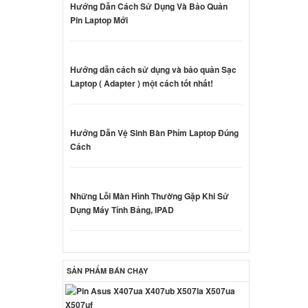
Hướng Dẫn Cách Sử Dụng Và Bảo Quản
Pin Laptop Mới
CB25FX
000 đ
Hướng dẫn cách sử dụng và bảo quản Sạc
Laptop ( Adapter ) một cách tốt nhất!
Hướng Dẫn Vệ Sinh Bàn Phím Laptop Đúng
Cách
000 đ
 Sony
Những Lỗi Màn Hình Thường Gặp Khi Sử
0W
Dụng Máy Tính Bảng, IPAD
000 đ
 Sony
SẢN PHẨM BÁN CHẠY
0W
ên hệ