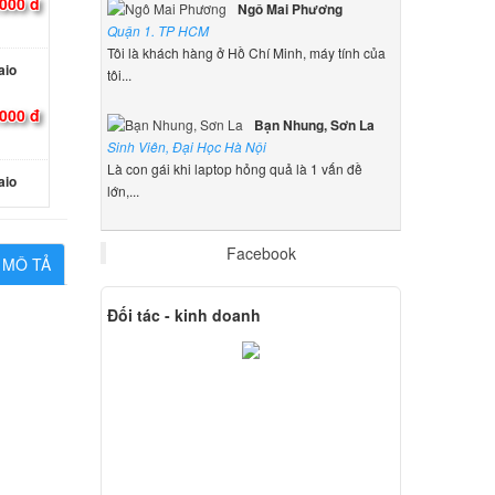
000 đ
Ngô Mai Phương
Quận 1. TP HCM
Tôi là khách hàng ở Hồ Chí Minh, máy tính của
aio
tôi...
000 đ
Bạn Nhung, Sơn La
Sinh Viên, Đại Học Hà Nội
Là con gái khi laptop hỏng quả là 1 vấn đề
aio
lớn,...
000 đ
Facebook
MÔ TẢ
 Sony
Đối tác - kinh doanh
000 đ
 Sony
000 đ