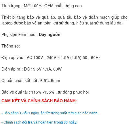
Tình trạng : Mới 100% .OEM chất lượng cao
Thiết bị tăng bảo vệ quá áp, quá tải, bảo vệ đoản mạch giúp cho
laptop được bảo vệ an toàn khi sử dụng, hiệu suất sử dụng lâu dài.
Phụ kiện kèm theo :
Dây nguồn
Thông số:
Điện áp vào : AC 100V - 240V ~ 1.5A (1.5A) 50 - 60Hz
Điện áp ra : DC 19,5V 4.1A, 80W
Chuẩn chân kết nối : 6.5*4.5mm
Bảo vệ quá tải : 115% -135% , tự động phục hồi
CAM KẾT VÀ CHÍNH SÁCH BẢO HÀNH:
- Bảo hành
1 đổi 1
ngay lập tức trong suốt thời gian bảo hành.
- Chính sách
đổi trả và hoàn tiền trong 30 ngày.