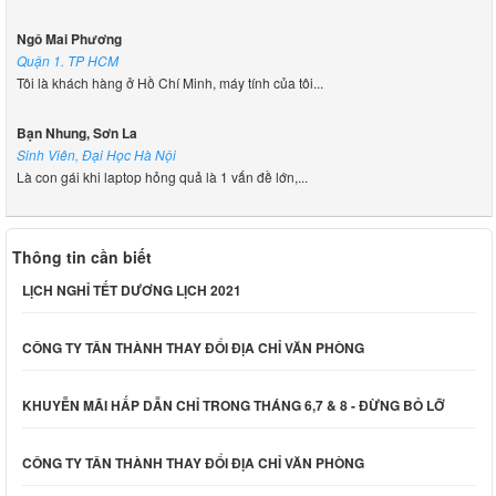
Ngô Mai Phương
Quận 1. TP HCM
Tôi là khách hàng ở Hồ Chí Minh, máy tính của tôi...
Bạn Nhung, Sơn La
Sinh Viên, Đại Học Hà Nội
Là con gái khi laptop hỏng quả là 1 vấn đề lớn,...
Thông tin cần biết
LỊCH NGHỈ TẾT DƯƠNG LỊCH 2021
CÔNG TY TÂN THÀNH THAY ĐỔI ĐỊA CHỈ VĂN PHÒNG
KHUYỄN MÃI HẤP DẪN CHỈ TRONG THÁNG 6,7 & 8 - ĐỪNG BỎ LỠ
CÔNG TY TÂN THÀNH THAY ĐỔI ĐỊA CHỈ VĂN PHÒNG