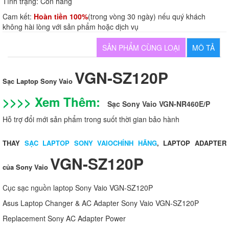
Tình trạng:
Còn hàng
Cam kết:
Hoàn tiền 100%
(trong vòng 30 ngày) nếu quý khách
không hài lòng với sản phẩm hoặc dịch vụ
SẢN PHẨM CÙNG LOẠI
MÔ TẢ
VGN-SZ120P
Sạc Laptop Sony Vaio
>>>> Xem Thêm:
Sạc Sony Vaio VGN-NR460E/P
Hỗ trợ đổi mới sản phẩm trong suốt thời gian bảo hành
THAY
SẠC LAPTOP SONY VAIOCHÍNH HÃNG
, LAPTOP ADAPTER
VGN-SZ120P
của Sony Vaio
Cục sạc nguồn laptop Sony Vaio VGN-SZ120P
Asus Laptop Changer & AC Adapter Sony Vaio VGN-SZ120P
Replacement Sony AC Adapter Power