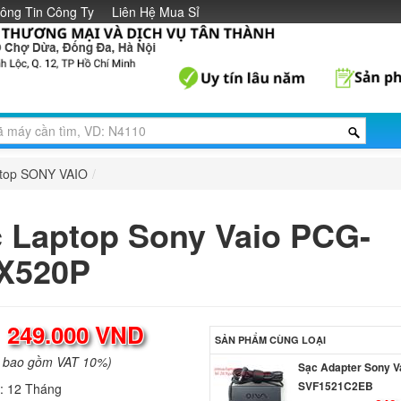
ông Tin Công Ty
Liên Hệ Mua Sỉ
ptop SONY VAIO
/
 Laptop Sony Vaio PCG-
X520P
:
249.000 VND
SẢN PHẨM CÙNG LOẠI
a bao gồm VAT 10%)
Sạc Adapter Sony V
SVF1521C2EB
h:
12 Tháng