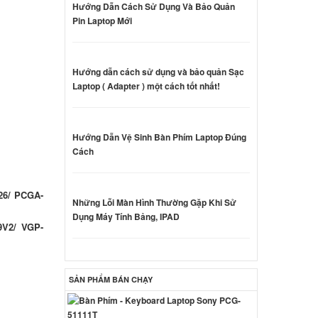
Hướng Dẫn Cách Sử Dụng Và Bảo Quản
Pin Laptop Mới
CB25FX
000 đ
Hướng dẫn cách sử dụng và bảo quản Sạc
Laptop ( Adapter ) một cách tốt nhất!
Hướng Dẫn Vệ Sinh Bàn Phím Laptop Đúng
Cách
000 đ
26/ PCGA-
 Sony
Những Lỗi Màn Hình Thường Gặp Khi Sử
0W
Dụng Máy Tính Bảng, IPAD
9V2/ VGP-
000 đ
 Sony
SẢN PHẨM BÁN CHẠY
0W
ên hệ