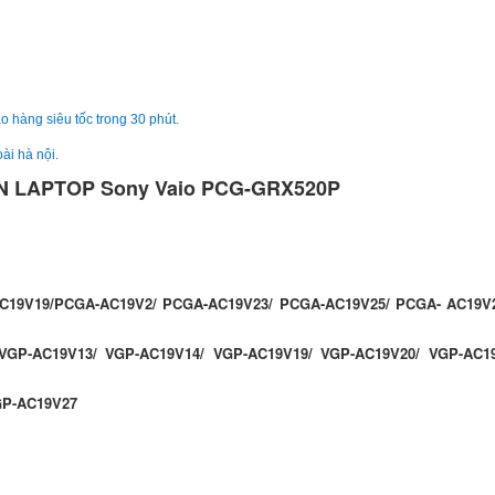
Sạc Sony Vaio VPC
249.
o hàng siêu tốc trong 30 phút.
ài hà nội.
N LAPTOP Sony Vaio PCG-GRX520P
Sạc Sony Vaio
VPCCW26EC
249.
C19V19/PCGA-AC19V2/ PCGA-AC19V23/ PCGA-AC19V25/ PCGA- AC19V
Sạc Adapter Laptop
Vaio 19.5V 5.2A 10
VGP-AC19V13/ VGP-AC19V14/ VGP-AC19V19/ VGP-AC19V20/ VGP-AC1
249.
GP-AC19V27
Sạc Adapter Laptop
Vaio 19.5V 6.2A 12
Li