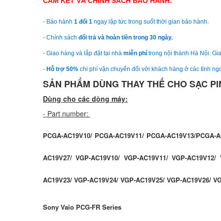
CAM KẾT VÀ CHÍNH SÁCH BẢO HÀNH:
- Bảo hành
1 đổi 1
ngay lập tức trong suốt thời gian bảo hành.
- Chính sách
đổi trả và hoàn tiền trong 30 ngày.
- Giao hàng và lắp đặt tại nhà
miễn phí
trong nội thành Hà Nội. Gia
-
Hỗ trợ 50%
chi phí vận chuyển đối với khách hàng ở các tỉnh ngo
SẢN PHẨM DÙNG THAY THẾ CHO SẠC PI
Dùng cho các dòng máy:
- Part number:
PCGA-AC19V10/ PCGA-AC19V11/ PCGA-AC19V13/PCGA-A
AC19V27/ VGP-AC19V10/ VGP-AC19V11/ VGP-AC19V12/ 
AC19V23/ VGP-AC19V24/ VGP-AC19V25/ VGP-AC19V26/ V
Sony Vaio PCG-FR Series