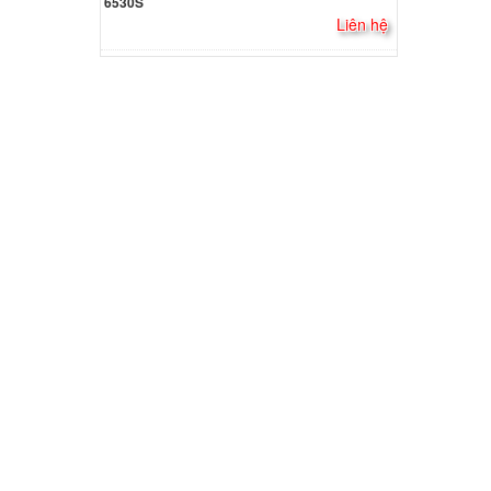
6530S
Đầu
Liên hệ
000 đ
io PCG-
000 đ
io PCG-
000 đ
io PCG-
000 đ
io PCG-
000 đ