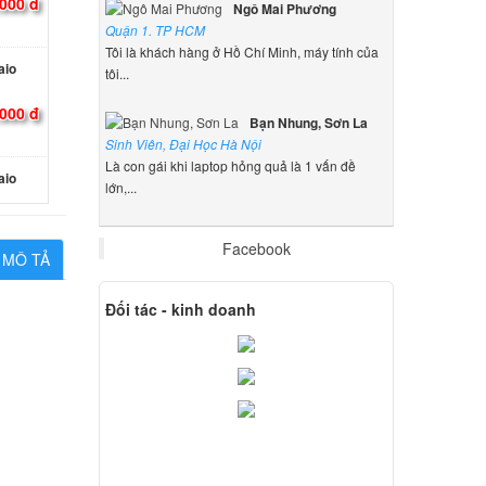
000 đ
Ngô Mai Phương
Quận 1. TP HCM
Tôi là khách hàng ở Hồ Chí Minh, máy tính của
aio
tôi...
000 đ
Bạn Nhung, Sơn La
Sinh Viên, Đại Học Hà Nội
Là con gái khi laptop hỏng quả là 1 vấn đề
aio
lớn,...
000 đ
Facebook
MÔ TẢ
 Sony
Đối tác - kinh doanh
000 đ
 Sony
000 đ