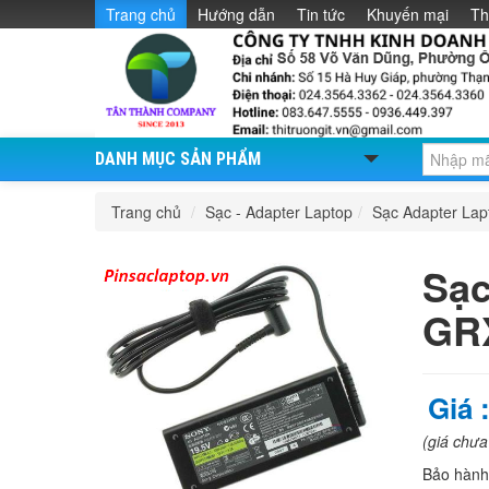
Trang chủ
Hướng dẫn
Tin tức
Khuyến mại
Th
DANH MỤC SẢN PHẨM
Trang chủ
/
Sạc - Adapter Laptop
/
Sạc Adapter La
Sạc
GR
Giá 
(giá chư
Bảo hàn