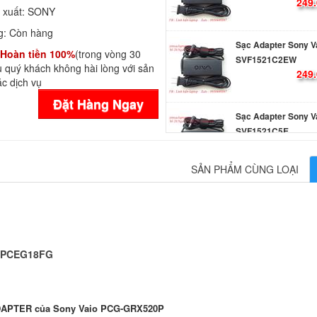
249.
 xuất:
SONY
g:
Còn hàng
Sạc Adapter Sony V
Hoàn tiền 100%
(trong vòng 30
SVF1521C2EW
 quý khách không hài lòng với sản
249.
c dịch vụ
Đặt Hàng Ngay
Sạc Adapter Sony V
SVF1521C5E
249.
SẢN PHẨM CÙNG LOẠI
Sạc Adapter Laptop
Vaio SVF153B1GL
249.
 VPCEG18FG
Sạc Adapter Laptop
Vaio SVF153B1QL
249.
DAPTER của Sony Vaio PCG-GRX520P