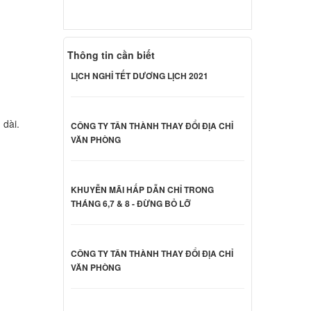
 Sony
000 đ
Thông tin cần biết
LỊCH NGHỈ TẾT DƯƠNG LỊCH 2021
 Sony
000 đ
 dài.
CÔNG TY TÂN THÀNH THAY ĐỔI ĐỊA CHỈ
VĂN PHÒNG
 Sony
000 đ
KHUYỄN MÃI HẤP DẪN CHỈ TRONG
THÁNG 6,7 & 8 - ĐỪNG BỎ LỠ
 Sony
CÔNG TY TÂN THÀNH THAY ĐỔI ĐỊA CHỈ
000 đ
VĂN PHÒNG
CB23FX
000 đ