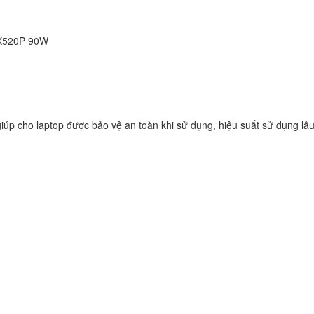
Sạc Adapter Laptop
Vaio SVF153B1YL
RX520P 90W
249.
Sạc Adapter Laptop
Vaio SVF142C29L
249.
iúp cho laptop được bảo vệ an toàn khi sử dụng, hiệu suất sử dụng lâu
Sạc Adapter Laptop
Vaio SVE141L11L
249.
Sạc Adapter Laptop
VAIO PCG-71614L
Notebook
249.
Sạc Sony Vaio VPC
249.