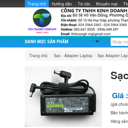
Trang chủ
Hướng dẫn
Tin tức
Khuyến mại
Th
DANH MỤC SẢN PHẨM
Trang chủ
/
Sạc - Adapter Laptop
/
Sạc Adapter La
Sạ
Giá 
(giá chư
Bảo hàn
Hãng sản