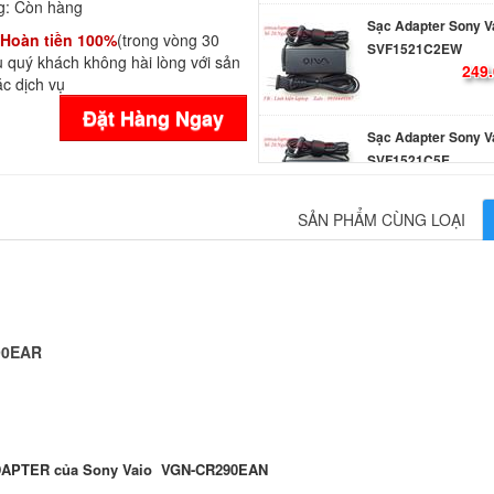
g:
Còn hàng
Sạc Adapter Sony V
Hoàn tiền 100%
(trong vòng 30
SVF1521C2EW
 quý khách không hài lòng với sản
249.
c dịch vụ
Đặt Hàng Ngay
Sạc Adapter Sony V
SVF1521C5E
249.
SẢN PHẨM CÙNG LOẠI
Sạc Adapter Laptop
Vaio SVF153B1GL
249.
90EAR
Sạc Adapter Laptop
Vaio SVF153B1QL
249.
DAPTER của Sony Vaio VGN-CR290EAN
Sạc Adapter Laptop