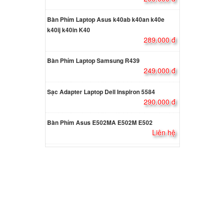
ên hệ
Bàn Phím Laptop Asus k40ab k40an k40e
k40ij k40in K40
289.000 đ
 Sony
Bàn Phím Laptop Samsung R439
000 đ
249.000 đ
Sạc Adapter Laptop Dell Inspiron 5584
io
290.000 đ
ng USB
000 đ
Bàn Phím Asus E502MA E502M E502
Liên hệ
io
000 đ
io
Đầu