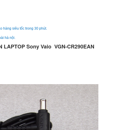
Sạc Sony Vaio VPC
249.
o hàng siêu tốc trong 30 phút.
ài hà nội.
Sạc Sony Vaio
N LAPTOP Sony Vaio VGN-CR290EAN
VPCCW26EC
249.
Sạc Adapter Laptop
Vaio 19.5V 5.2A 10
249.
Sạc Adapter Laptop
Vaio 19.5V 6.2A 12
Li
Sạc Adapter Laptop