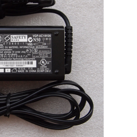
Vaio VGP-AC19V16
Li
Sạc Adapter Laptop
Vaio VGP-AC19V71
249.
Sạc Laptop Sony Va
19.5V 2A Không Cổ
529.
Sạc Laptop Sony Va
19.5V 3.3A
249.
Sạc Laptop Sony Va
19.5V 2A Có Thêm 
Cổng USB