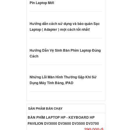
Pin Laptop Mới
CB25FX
000 đ
Hướng dẫn cách sử dụng và bảo quản Sạc
Laptop ( Adapter ) một cách tốt nhất!
Hướng Dẫn Vệ Sinh Bàn Phím Laptop Đúng
000 đ
Cách
 Sony
0W
Những Lỗi Màn Hình Thường Gặp Khi Sử
000 đ
Dụng Máy Tính Bảng, IPAD
 Sony
0W
SẢN PHẨM BÁN CHẠY
ên hệ
BÀN PHÍM LAPTOP HP - KEYBOARD HP
PAVILION DV3000 DV3600 DV3500 DV3700
290.000 đ
 Sony