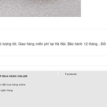
850.
Sạc Laptop Sony Va
F370
249.
Sạc Laptop Sony Va
700
ượng tốt. Giao hàng miễn phí tại Hà Nội. Bảo hành 12 tháng . Đổi 
249.
Sạc Laptop Sony Va
7A1L
249.
Facebook
P MUA HÀNG ONLINE
 đặt mua hàng online
Sạc Laptop Sony Va
 ngân hàng
F340
249.