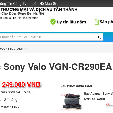
ông Tin Công Ty
Liên Hệ Mua Sỉ
ptop SONY VAIO
/
c Sony Vaio VGN-CR290E
:
249.000 VND
SẢN PHẨM CÙNG LOẠI
a bao gồm VAT 10%)
Sạc Adapter Sony V
SVF1521C2EB
h:
12 Tháng
249.
 xuất:
SONY