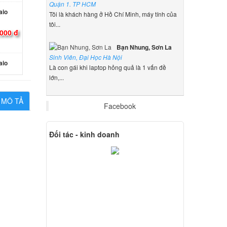
Quận 1. TP HCM
aio
Tôi là khách hàng ở Hồ Chí Minh, máy tính của
tôi...
000 đ
Bạn Nhung, Sơn La
Sinh Viên, Đại Học Hà Nội
aio
Là con gái khi laptop hỏng quả là 1 vấn đề
lớn,...
000 đ
MÔ TẢ
Facebook
 Sony
Đối tác - kinh doanh
000 đ
 Sony
000 đ
 Sony