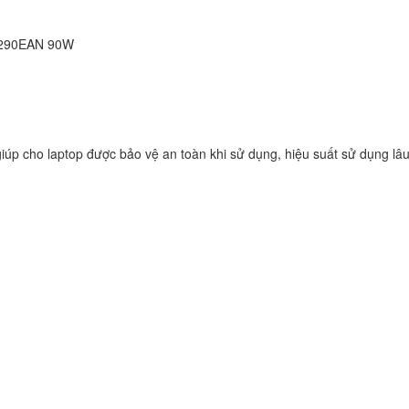
Vaio SVF153B1YL
249.
CR290EAN 90W
Sạc Adapter Laptop
Vaio SVF142C29L
249.
iúp cho laptop được bảo vệ an toàn khi sử dụng, hiệu suất sử dụng lâu
Sạc Adapter Laptop
Vaio SVE141L11L
249.
Sạc Adapter Laptop
VAIO PCG-71614L
Notebook
249.
Sạc Sony Vaio VPC
249.