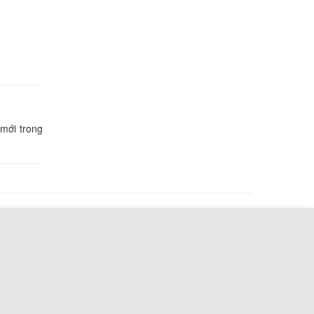
000 đ
io PCG-
000 đ
io PCG-
mới trong
000 đ
io PCG-
000 đ
io PCG-
000 đ