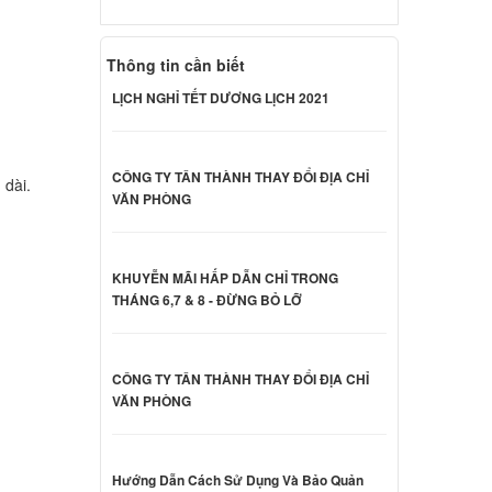
000 đ
Thông tin cần biết
 Sony
LỊCH NGHỈ TẾT DƯƠNG LỊCH 2021
000 đ
CÔNG TY TÂN THÀNH THAY ĐỔI ĐỊA CHỈ
 dài.
VĂN PHÒNG
 Sony
000 đ
KHUYỄN MÃI HẤP DẪN CHỈ TRONG
THÁNG 6,7 & 8 - ĐỪNG BỎ LỠ
 Sony
000 đ
CÔNG TY TÂN THÀNH THAY ĐỔI ĐỊA CHỈ
VĂN PHÒNG
CB23FX
000 đ
Hướng Dẫn Cách Sử Dụng Và Bảo Quản