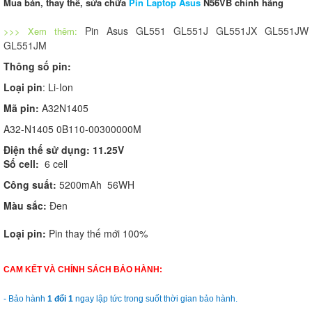
Mua bán, thay thế, sửa chữa
Pin Laptop Asus
N56VB chính hãng
Pin Asus GL551 GL551J GL551JX GL551JW
>>> Xem thêm:
GL551JM
Thông số pin:
Loại pin
: Li-Ion
Mã pin:
A32N1405
A32-N1405 0B110-00300000M
Điện thế sử dụng: 11.25V
Số cell:
6 cell
Công suất:
5200mAh 56WH
Màu sắc:
Đen
Loại pin:
Pin thay thế mới 100%
CAM KẾT VÀ CHÍNH SÁCH BẢO HÀNH:
- Bảo hành
1 đổi 1
ngay lập tức trong suốt thời gian bảo hành.