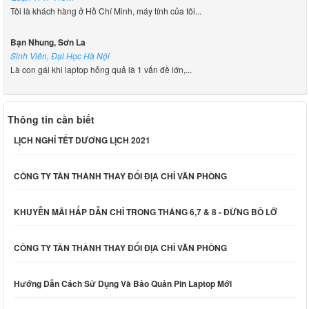
Tôi là khách hàng ở Hồ Chí Minh, máy tính của tôi...
Bạn Nhung, Sơn La
Sinh Viên, Đại Học Hà Nội
Là con gái khi laptop hỏng quả là 1 vấn đề lớn,...
Thông tin cần biết
LỊCH NGHỈ TẾT DƯƠNG LỊCH 2021
CÔNG TY TÂN THÀNH THAY ĐỔI ĐỊA CHỈ VĂN PHÒNG
KHUYỄN MÃI HẤP DẪN CHỈ TRONG THÁNG 6,7 & 8 - ĐỪNG BỎ LỠ
CÔNG TY TÂN THÀNH THAY ĐỔI ĐỊA CHỈ VĂN PHÒNG
Hướng Dẫn Cách Sử Dụng Và Bảo Quản Pin Laptop Mới