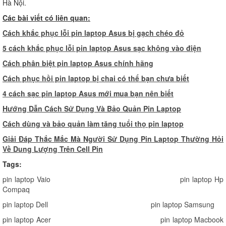
Hà Nội.
Các bài viết có liên quan:
Cách khắc phục lỗi pin laptop Asus bị gạch chéo đỏ
5
cách khắc phục lỗi pin laptop Asus sạc không vào điện
C
ách phân biệt pin laptop Asus chính hãng
C
ách phục hồi pin laptop bị chai có thể bạn chưa biết
4
cách sạc pin laptop Asus mới mua bạn nên biết
Hướng Dẫn Cách Sử Dụng Và Bảo Quản Pin Laptop
Cách dùng và bảo quản làm tăng tuổi thọ pin laptop
Giải Đáp Thắc Mắc Mà Người Sử Dụng Pin Laptop Thường Hỏi
Về Dung Lượng Trên Cell Pin
Tags:
pin laptop Vaio
pin laptop Hp
Compaq
pin laptop Dell
pin laptop Samsung
pin laptop Acer
pin laptop Macbook