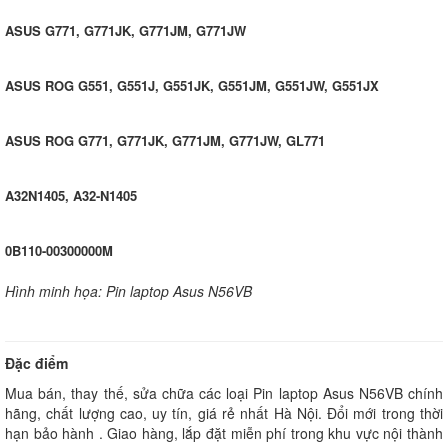
ASUS G771, G771JK, G771JM, G771JW
ASUS ROG G551, G551J, G551JK, G551JM, G551JW, G551JX
ASUS ROG G771, G771JK, G771JM, G771JW, GL771
A32N1405, A32-N1405
0B110-00300000M
Hình minh họa: Pin laptop Asus N56VB
Đặc điểm
Mua bán, thay thế, sửa chữa các loại Pin laptop Asus N56VB chính
hãng, chất lượng cao, uy tín, giá rẻ nhất Hà Nội. Đổi mới trong thời
hạn bảo hành . Giao hàng, lắp đặt miễn phí trong khu vực nội thành