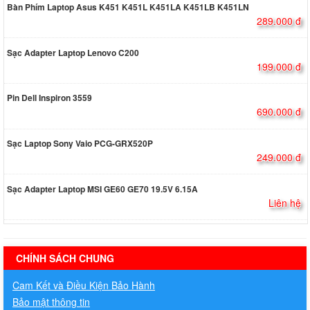
Bàn Phím Laptop Asus K451 K451L K451LA K451LB K451LN
289.000 đ
Sạc Adapter Laptop Lenovo C200
199.000 đ
Pin Dell Inspiron 3559
690.000 đ
Sạc Laptop Sony Vaio PCG-GRX520P
249.000 đ
Sạc Adapter Laptop MSI GE60 GE70 19.5V 6.15A
Liên hệ
hermes handbags outlet online
CHÍNH SÁCH CHUNG
Cam Kết và Điều Kiện Bảo Hành
Bảo mật thông tin