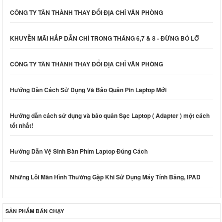
CÔNG TY TÂN THÀNH THAY ĐỔI ĐỊA CHỈ VĂN PHÒNG
KHUYỄN MÃI HẤP DẪN CHỈ TRONG THÁNG 6,7 & 8 - ĐỪNG BỎ LỠ
CÔNG TY TÂN THÀNH THAY ĐỔI ĐỊA CHỈ VĂN PHÒNG
Hướng Dẫn Cách Sử Dụng Và Bảo Quản Pin Laptop Mới
Hướng dẫn cách sử dụng và bảo quản Sạc Laptop ( Adapter ) một cách
tốt nhất!
Hướng Dẫn Vệ Sinh Bàn Phím Laptop Đúng Cách
Những Lỗi Màn Hình Thường Gặp Khi Sử Dụng Máy Tính Bảng, IPAD
SẢN PHẨM BÁN CHẠY