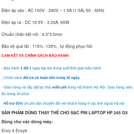
Điện áp vào : AC 100V - 240V ~ 1.5A (1.5A) 50 - 60Hz
Điện áp ra : DC 19.5V - 3.33A, 65W
Chuẩn chân kết nối : 4.5*3.0mm
Bảo vệ quá tải : 115% -135% , tự động phục hồi
CAM KẾT VÀ CHÍNH SÁCH BẢO HÀNH:
- Bảo hành
1 đổi 1
ngay lập tức trong suốt thời gian bảo hành.
- Chính sách
đổi trả và hoàn tiền trong 30 ngày.
- Giao hàng và lắp đặt tại nhà
miễn phí
trong nội thành Hà Nội. Giao hàng siêu
tốc trong 30 phút.
-
Hỗ trợ 50%
chi phí vận chuyển đối với khách hàng ở các tỉnh ngoài hà nội.
SẢN PHẨM DÙNG THAY THẾ CHO SẠC PIN LAPTOP HP 245 G5
Dùng cho các dòng máy:
Envy 4 Envy6