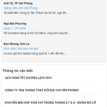
Anh Tú, TP Hải Phòng
Giảng Viên ĐH Hải Phòng
Tôi biết đến Công ty Tân Thành tại số 20, ngõ 95...
Ngô Mai Phương
Quận 1. TP HCM
Tôi là khách hàng ở Hồ Chí Minh, máy tính của tôi...
Bạn Nhung, Sơn La
Sinh Viên, Đại Học Hà Nội
Là con gái khi laptop hỏng quả là 1 vấn đề lớn,...
Thông tin cần biết
LỊCH NGHỈ TẾT DƯƠNG LỊCH 2021
CÔNG TY TÂN THÀNH THAY ĐỔI ĐỊA CHỈ VĂN PHÒNG
KHUYỄN MÃI HẤP DẪN CHỈ TRONG THÁNG 6,7 & 8 - ĐỪNG BỎ LỠ