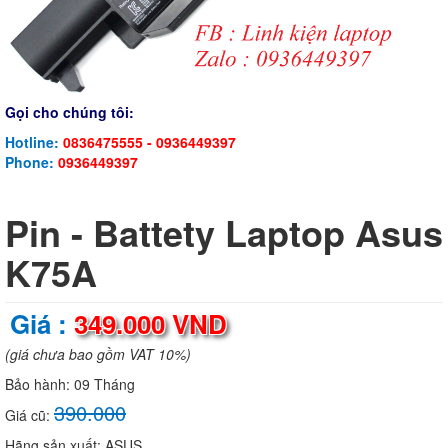
Gọi cho chúng tôi:
Hotline:
0836475555 - 0936449397
Phone:
0936449397
Pin - Battety Laptop Asus
K75A
Giá :
349.000 VND
(giá chưa bao gồm VAT 10%)
Bảo hành:
09 Tháng
390.000
Giá cũ:
Hãng sản xuất:
ASUS