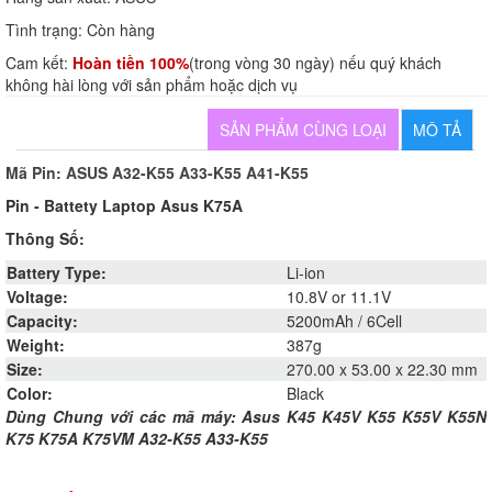
Tình trạng:
Còn hàng
Cam kết:
Hoàn tiền 100%
(trong vòng 30 ngày) nếu quý khách
không hài lòng với sản phẩm hoặc dịch vụ
SẢN PHẨM CÙNG LOẠI
MÔ TẢ
Mã Pin: ASUS
A32-K55 A33-K55 A41-K55
Pin - Battety Laptop Asus K75A
Thông Số:
Battery Type:
Li-ion
Voltage:
10.8V or 11.1V
Capacity:
5200mAh / 6Cell
Weight:
387g
Size:
270.00 x 53.00 x 22.30 mm
Color:
Black
Dùng Chung với các mã máy: Asus K45 K45V K55 K55V K55N
K75 K75A K75VM A32-K55 A33-K55