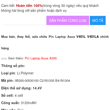
Cam kết:
Hoàn tiền 100%
(trong vòng 30 ngày) nếu quý khách
không hài lòng với sản phẩm hoặc dịch vụ
SẢN PHẨM CÙNG LOẠI
MÔ TẢ
Mua bán, thay thế, sửa chữa
Pin Laptop Asus
V451L V451LA
chính
hãng
>>> Xem thêm:
Pin Laptop Asus A555
Thông số pin:
Loại pin
: Li-Polymer
Mã pin:
0B200-00530100
C21N1335 B41N1304
Điện thế sử dụng: 14.4V
Số cell:
4 cell
Công suất:
3120mAH
Màu sắc:
Đen