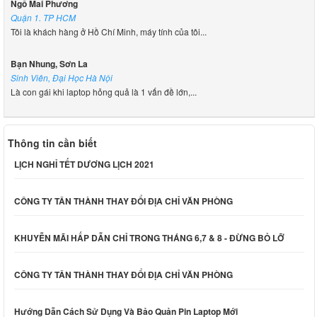
Ngô Mai Phương
Quận 1. TP HCM
Tôi là khách hàng ở Hồ Chí Minh, máy tính của tôi...
Bạn Nhung, Sơn La
Sinh Viên, Đại Học Hà Nội
Là con gái khi laptop hỏng quả là 1 vấn đề lớn,...
Thông tin cần biết
LỊCH NGHỈ TẾT DƯƠNG LỊCH 2021
CÔNG TY TÂN THÀNH THAY ĐỔI ĐỊA CHỈ VĂN PHÒNG
KHUYỄN MÃI HẤP DẪN CHỈ TRONG THÁNG 6,7 & 8 - ĐỪNG BỎ LỠ
CÔNG TY TÂN THÀNH THAY ĐỔI ĐỊA CHỈ VĂN PHÒNG
Hướng Dẫn Cách Sử Dụng Và Bảo Quản Pin Laptop Mới