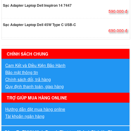
Sạc Adapter Laptop Dell Inspiron 14 7447
590.000 đ
Sạc Adapter Laptop Dell 45W Type C USB-C
690.000 đ
hermes handbags outlet online
CHÍNH SÁCH CHUNG
Cam Kết và Điều Kiện Bảo Hành
Bảo mật thông tin
Chính sách đổi, trả hàng
Quy định thanh toán, giao hàng
TRỢ GIÚP MUA HÀNG ONLINE
Hướng dẫn đặt mua hàng online
Tài khoản ngân hàng