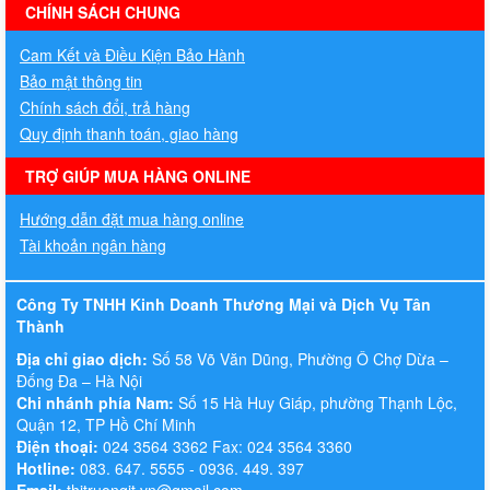
hermes handbags outlet online
CHÍNH SÁCH CHUNG
Cam Kết và Điều Kiện Bảo Hành
Bảo mật thông tin
Chính sách đổi, trả hàng
Quy định thanh toán, giao hàng
TRỢ GIÚP MUA HÀNG ONLINE
Hướng dẫn đặt mua hàng online
Tài khoản ngân hàng
Công Ty TNHH Kinh Doanh Thương Mại và Dịch Vụ Tân
Thành
Địa chỉ giao dịch:
Số 58 Võ Văn Dũng, Phường Ô Chợ Dừa –
Đống Đa – Hà Nội
Chi nhánh phía Nam:
Số 15 Hà Huy Giáp, phường Thạnh Lộc,
Quận 12, TP Hồ Chí Minh
Điện thoại:
024 3564 3362 Fax: 024 3564 3360
Hotline:
083. 647. 5555 - 0936. 449. 397
Email:
thitruongit.vn@gmail.com