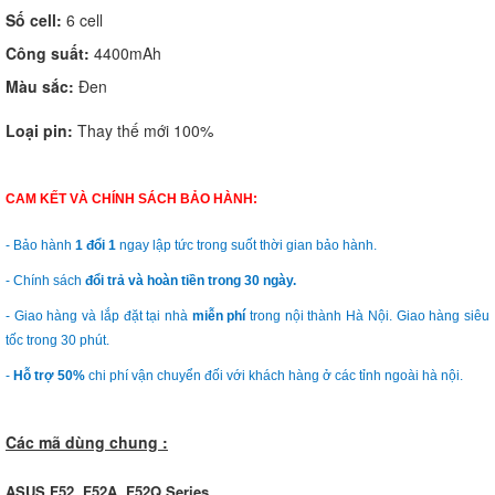
Số cell:
6 cell
Công suất:
4400mAh
Màu sắc:
Đen
Loại pin:
Thay thế mới 100%
CAM KẾT VÀ CHÍNH SÁCH BẢO HÀNH:
- Bảo hành
1 đổi 1
ngay lập tức trong suốt thời gian bảo hành.
- Chính sách
đổi trả và hoàn tiền trong 30 ngày.
- Giao hàng và lắp đặt tại nhà
miễn phí
trong nội thành Hà Nội. Giao hàng siêu
tốc trong 30 phút.
-
Hỗ trợ 50%
chi phí vận chuyển đối với khách hàng ở các tỉnh ngoài hà nội.
Các mã dùng chung :
ASUS F52,
F52A, F52Q Series