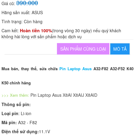
390.000
Giá cũ:
Hãng sản xuất:
ASUS
Tình trạng:
Còn hàng
Cam kết:
Hoàn tiền 100%
(trong vòng 30 ngày) nếu quý khách
không hài lòng với sản phẩm hoặc dịch vụ
SẢN PHẨM CÙNG LOẠI
MÔ TẢ
Mua bán, thay thế, sửa chữa
Pin Laptop Asus
A32-F82 A32-F52 K40
K50 chính hãng
Pin Laptop Asus X8AI X8AIJ X8AID
>>> Xem thêm:
Thông số pin:
Loại pin
: Li-ion
Mã pin:
A32 - F82
Điện thế sử dụng:
11.1V