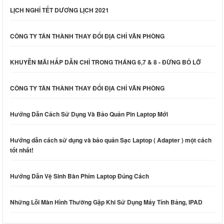
LỊCH NGHỈ TẾT DƯƠNG LỊCH 2021
CÔNG TY TÂN THÀNH THAY ĐỔI ĐỊA CHỈ VĂN PHÒNG
KHUYỄN MÃI HẤP DẪN CHỈ TRONG THÁNG 6,7 & 8 - ĐỪNG BỎ LỠ
CÔNG TY TÂN THÀNH THAY ĐỔI ĐỊA CHỈ VĂN PHÒNG
Hướng Dẫn Cách Sử Dụng Và Bảo Quản Pin Laptop Mới
Hướng dẫn cách sử dụng và bảo quản Sạc Laptop ( Adapter ) một cách
tốt nhất!
Hướng Dẫn Vệ Sinh Bàn Phím Laptop Đúng Cách
Những Lỗi Màn Hình Thường Gặp Khi Sử Dụng Máy Tính Bảng, IPAD