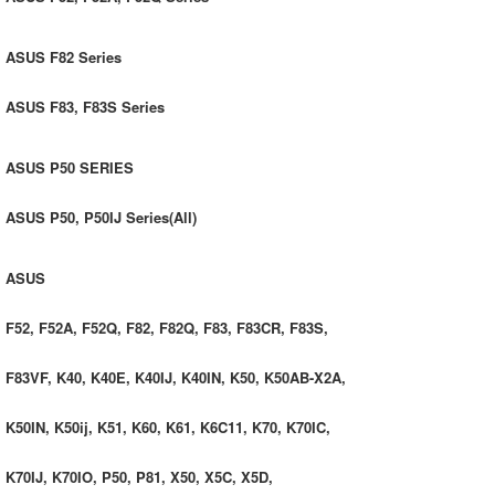
ASUS F82 Series
ASUS F83, F83S Series
ASUS P50 SERIES
ASUS P50, P50IJ Series(All)
ASUS
F52, F52A, F52Q, F82, F82Q, F83, F83CR, F83S,
F83VF, K40, K40E, K40IJ, K40IN, K50, K50AB-X2A,
K50IN, K50ij, K51, K60, K61, K6C11, K70, K70IC,
K70IJ, K70IO, P50, P81, X50, X5C, X5D,