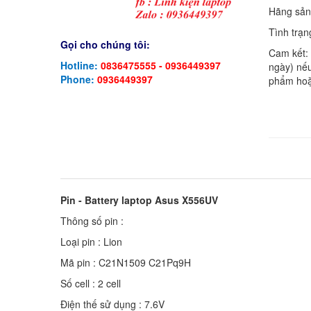
Hãng sản
Tình trạn
Gọi cho chúng tôi:
Cam kết:
Hotline:
0836475555 - 0936449397
ngày) nếu
Phone:
0936449397
phẩm hoặ
Pin - Battery laptop Asus X556UV
Thông số pin :
Loại pin : Lion
Mã pin : C21N1509 C21Pq9H
Số cell : 2 cell
Điện thế sử dụng : 7.6V