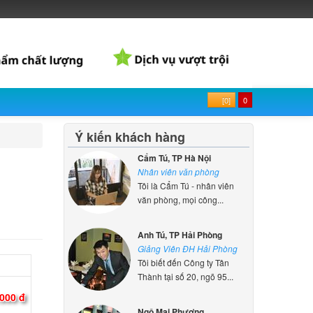
.000 đ
.000 đ
[0]
0
 Asus
Ý kiến khách hàng
ên hệ
Cẩm Tú, TP Hà Nội
Nhân viên văn phòng
 Asus
Tôi là Cẩm Tú - nhân viên
văn phòng, mọi công...
000 đ
Anh Tú, TP Hải Phòng
Giảng Viên ĐH Hải Phòng
 Asus
Tôi biết đến Công ty Tân
Thành tại số 20, ngõ 95...
000 đ
Ngô Mai Phương