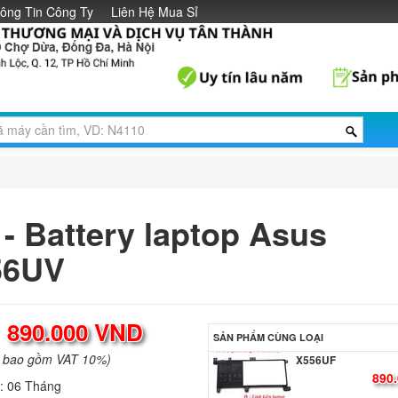
1.190
ông Tin Công Ty
Liên Hệ Mua Sỉ
Pin - Battery Asus
VivoBook S510UA
1.190
Pin - Battery laptop
Gaming FX504GD
Li
 - Battery laptop Asus
Pin - Battery laptop
X556UB
56UV
890.
:
890.000 VND
Pin - Battery laptop
SẢN PHẨM CÙNG LOẠI
X556UF
a bao gồm VAT 10%)
890.
h:
06 Tháng