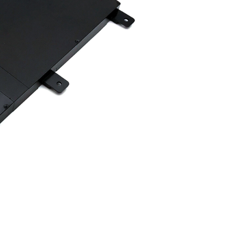
Pin - Battery Asus
ZenBook Pro UX50
1.390
Pin - Battery Asus
ZenBook Pro UX501
1.390
Pin Asus - Battery 
Asus Zenbook UX4
Li
Pin Asus - Battery 
Asus TUF Gaming
FX705DY
Li
Pin ASUS ZenBook 