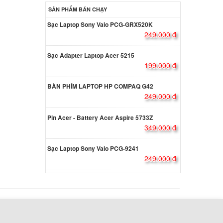
p Asus
SẢN PHẨM BÁN CHẠY
.000 đ
Sạc Laptop Sony Vaio PCG-GRX520K
249.000 đ
p Asus
Sạc Adapter Laptop Acer 5215
199.000 đ
.000 đ
BÀN PHÍM LAPTOP HP COMPAQ G42
249.000 đ
Pin Acer - Battery Acer Aspire 5733Z
ên hệ
349.000 đ
Sạc Laptop Sony Vaio PCG-9241
p Asus
249.000 đ
000 đ
p Asus