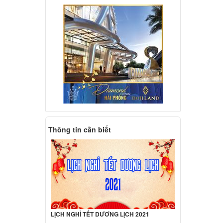
1V
.000 đ
L
.000 đ
Laptop
30U
Thông tin cần biết
ên hệ
Laptop
ên hệ
LỊCH NGHỈ TẾT DƯƠNG LỊCH 2021
S