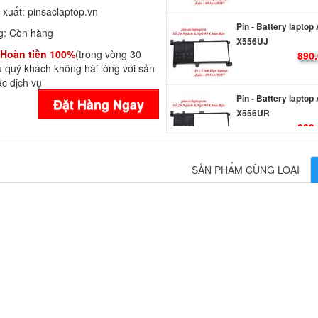
 xuất:
pinsaclaptop.vn
Pin - Battery laptop
X556UJ
g:
Còn hàng
890.
Hoàn tiền 100%
(trong vòng 30
 quý khách không hài lòng với sản
c dịch vụ
Pin - Battery laptop
X556UR
Đặt Hàng Ngay
890.
Pin - Battery laptop
SẢN PHẨM CÙNG LOẠI
X556UA
890.
Pin - Battery Asus
Transformer Book Fl
R554L
1.249
Pin - Battery Lapto
Rog ZX50