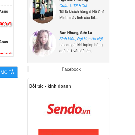
 Asus
Quận 1. TP HCM
Tôi là khách hàng ở Hồ Chí
000 đ
Minh, máy tính của tôi...
Bạn Nhung, Sơn La
 Asus
Sinh Viên, Đại Học Hà Nội
Là con gái khi laptop hỏng
000 đ
quả là 1 vấn đề lớn,...
 Asus
Facebook
MÔ TẢ
000 đ
Đối tác - kinh doanh
ip
.000 đ
p Asus