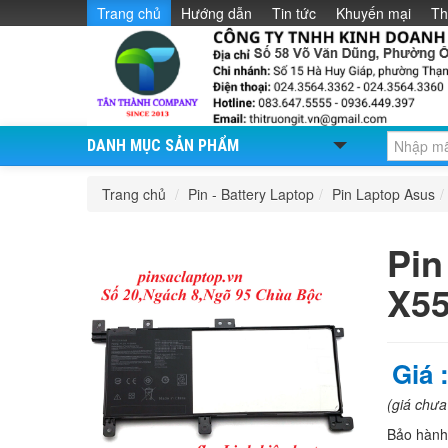
Trang chủ
Hướng dẫn
Tin tức
Khuyến mại
Th
DANH MỤC SẢN PHẨM
Trang chủ
/
Pin - Battery Laptop
/
Pin Laptop Asus
/
Pin
X5
Giá 
(giá chư
Bảo hàn