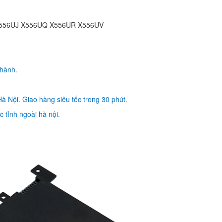
990.
X556UJ X556UQ X556UR X556UV
Pin - Battery Lapto
Rog ZX50J
990.
 hành.
Pin - Battery Lapto
à Nội. Giao hàng siêu tốc trong 30 phút.
Rog ZX50JX
990.
 tỉnh ngoài hà nội.
Pin - Battery Asus
ZenBook Pro UX501
1.390
Pin - Battery Asus
ZenBook Pro UX501
1.390