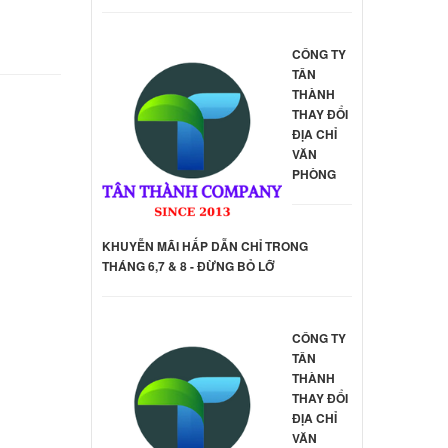
ên hệ
CÔNG TY
TÂN
THÀNH
Laptop
THAY ĐỔI
30UA
ĐỊA CHỈ
ên hệ
VĂN
PHÒNG
Laptop
ên hệ
KHUYỄN MÃI HẤP DẪN CHỈ TRONG
THÁNG 6,7 & 8 - ĐỪNG BỎ LỠ
Laptop
ên hệ
CÔNG TY
TÂN
THÀNH
THAY ĐỔI
Laptop
ĐỊA CHỈ
VĂN
ên hệ