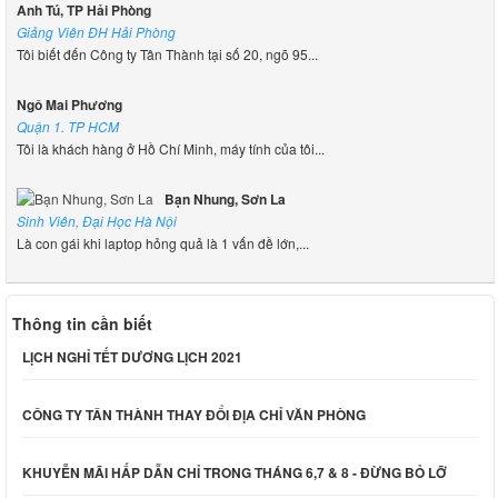
Anh Tú, TP Hải Phòng
Giảng Viên ĐH Hải Phòng
Tôi biết đến Công ty Tân Thành tại số 20, ngõ 95...
Ngô Mai Phương
Quận 1. TP HCM
Tôi là khách hàng ở Hồ Chí Minh, máy tính của tôi...
Bạn Nhung, Sơn La
Sinh Viên, Đại Học Hà Nội
Là con gái khi laptop hỏng quả là 1 vấn đề lớn,...
Thông tin cần biết
LỊCH NGHỈ TẾT DƯƠNG LỊCH 2021
CÔNG TY TÂN THÀNH THAY ĐỔI ĐỊA CHỈ VĂN PHÒNG
KHUYỄN MÃI HẤP DẪN CHỈ TRONG THÁNG 6,7 & 8 - ĐỪNG BỎ LỠ