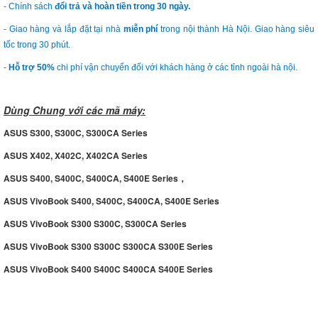
- Chính sách
đổi trả và hoàn tiền trong 30 ngày.
- Giao hàng và lắp đặt tại nhà
miễn phí
trong nội thành Hà Nội. Giao hàng siêu
tốc trong 30 phút.
-
Hỗ trợ 50%
chi phí vận chuyển đối với khách hàng ở các tỉnh ngoài hà nội.
Dùng Chung với các mã máy:
ASUS S300, S300C, S300CA Series
ASUS X402, X402C, X402CA Series
ASUS S400, S400C, S400CA, S400E Series，
ASUS VivoBook S400, S400C, S400CA, S400E Series
ASUS VivoBook S300 S300C, S300CA Series
ASUS VivoBook S300 S300C S300CA S300E Series
ASUS VivoBook S400 S400C S400CA S400E Series