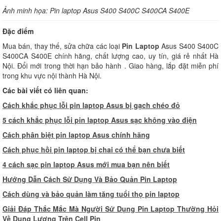
Ảnh minh họa: Pin laptop Asus S400 S400C S400CA S400E
Đặc điểm
Mua bán, thay thế, sửa chữa các loại
Pin Laptop
Asus S400 S400C
S400CA S400E chính hãng, chất lượng cao, uy tín, giá rẻ nhất Hà
Nội. Đổi mới trong thời hạn bảo hành . Giao hàng, lắp đặt miễn phí
trong khu vực nội thành Hà Nội.
Các bài viết có liên quan:
Cách khắc phục lỗi pin laptop Asus bị gạch chéo đỏ
5
cách khắc phục lỗi pin laptop Asus sạc không vào điện
C
ách phân biệt pin laptop Asus chính hãng
C
ách phục hồi pin laptop bị chai có thể bạn chưa biết
4
cách sạc pin laptop Asus mới mua bạn nên biết
Hướng Dẫn Cách Sử Dụng Và Bảo Quản Pin Laptop
Cách dùng và bảo quản làm tăng tuổi thọ pin laptop
Giải Đáp Thắc Mắc Mà Người Sử Dụng Pin Laptop Thường Hỏi
Về Dung Lượng Trên Cell Pin