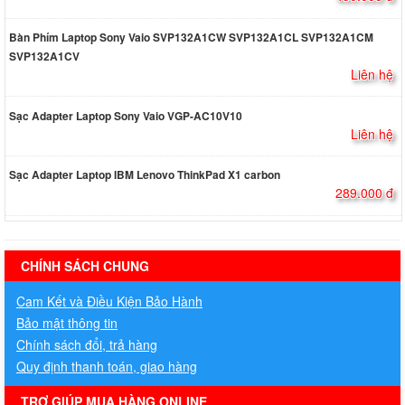
Bàn Phím Laptop Sony Vaio SVP132A1CW SVP132A1CL SVP132A1CM
SVP132A1CV
Liên hệ
Sạc Adapter Laptop Sony Vaio VGP-AC10V10
Liên hệ
Sạc Adapter Laptop IBM Lenovo ThinkPad X1 carbon
289.000 đ
hermes handbags outlet online
CHÍNH SÁCH CHUNG
Cam Kết và Điều Kiện Bảo Hành
Bảo mật thông tin
Chính sách đổi, trả hàng
Quy định thanh toán, giao hàng
TRỢ GIÚP MUA HÀNG ONLINE