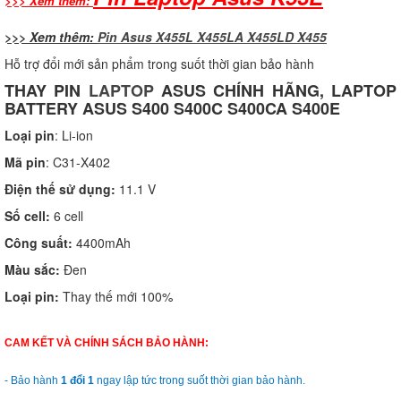
>>> Xem thêm:
>>> Xem thêm:
Pin Asus X455L X455LA X455LD X455
Hỗ trợ đổi mới sản phẩm trong suốt thời gian bảo hành
THAY PIN
LAPTOP
ASUS
CHÍNH HÃNG, LAPTOP
BATTERY ASUS S400 S400C S400CA S400E
Loại pin
: Li-ion
Mã pin
: C31-X402
Điện thế sử dụng:
11.1 V
Số cell:
6 cell
Công suất:
4400mAh
Màu sắc:
Đen
Loại pin:
Thay thế mới 100%
CAM KẾT VÀ CHÍNH SÁCH BẢO HÀNH:
- Bảo hành
1 đổi 1
ngay lập tức trong suốt thời gian bảo hành.