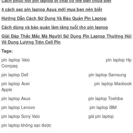
C
ách phục hồi pin laptop bị chai có thể bạn chưa biết
4
cách sạc pin laptop Asus mới mua bạn nên biết
Hướng Dẫn Cách Sử Dụng Và Bảo Quản Pin Laptop
Cách dùng và bảo quản làm tăng tuổi thọ pin laptop
Giải Đáp Thắc Mắc Mà Người Sử Dụng Pin Laptop Thường Hỏi
Về Dung Lượng Trên Cell Pin
Tags:
pin laptop Vaio
pin laptop Hp
Compaq
pin laptop Dell
pin laptop Samsung
pin laptop Acer
pin laptop Macbook
Apple
pin laptop Asus
pin laptop Toshiba
pin laptop Lenovo
pin laptop IBM
pin laptop Sony Vaio
giá pin laptop
pin laptop không sạc được