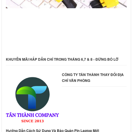
KHUYỄN MÃI HẤP DẪN CHỈ TRONG THÁNG 6,7 & 8 - ĐỪNG BỎ LỠ
CÔNG TY TÂN THÀNH THAY ĐỔI ĐỊA
CHỈ VĂN PHÒNG
Hướng Dẫn Cách Sử Dụng Và Bảo Quản Pin Laptop Mới