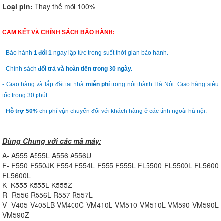
Loại pin:
Thay thế mới 100%
CAM KẾT VÀ CHÍNH SÁCH BẢO HÀNH:
- Bảo hành
1 đổi 1
ngay lập tức trong suốt thời gian bảo hành.
- Chính sách
đổi trả và hoàn tiền trong 30 ngày.
- Giao hàng và lắp đặt tại nhà
miễn phí
trong nội thành Hà Nội. Giao hàng siêu
tốc trong 30 phút.
-
Hỗ trợ 50%
chi phí vận chuyển đối với khách hàng ở các tỉnh ngoài hà nội.
Dùng Chung với các mã máy:
A- A555 A555L A556 A556U
F- F550 F550JK F554 F554L F555 F555L FL5500 FL5500L FL5600
FL5600L
K- K555 K555L K555Z
R- R556 R556L R557 R557L
V- V405 V405LB VM400C VM410L VM510 VM510L VM590 VM590L
VM590Z