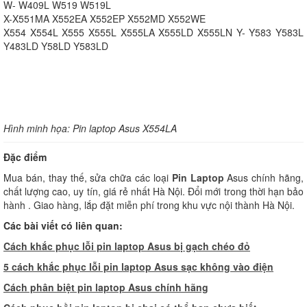
W- W409L W519 W519L
X-X551MA X552EA X552EP X552MD X552WE
X554 X554L X555 X555L X555LA X555LD X555LN Y- Y583 Y583L
Y483LD Y58LD Y583LD
Hình minh họa: Pin laptop Asus X554LA
Đặc điểm
Mua bán, thay thế, sửa chữa các loại
Pin Laptop
Asus chính hãng,
chất lượng cao, uy tín, giá rẻ nhất Hà Nội. Đổi mới trong thời hạn bảo
hành . Giao hàng, lắp đặt miễn phí trong khu vực nội thành Hà Nội.
Các bài viết có liên quan:
Cách khắc phục lỗi pin laptop Asus bị gạch chéo đỏ
5
cách khắc phục lỗi pin laptop Asus sạc không vào điện
C
ách phân biệt pin laptop Asus chính hãng