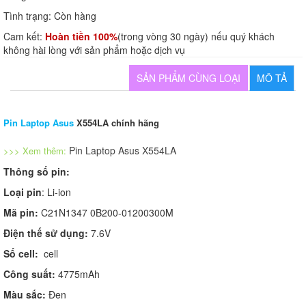
Tình trạng:
Còn hàng
Cam kết:
Hoàn tiền 100%
(trong vòng 30 ngày) nếu quý khách
không hài lòng với sản phẩm hoặc dịch vụ
SẢN PHẨM CÙNG LOẠI
MÔ TẢ
Pin Laptop Asus
X554LA chính hãng
Pin Laptop Asus X554LA
>>> Xem thêm:
Thông số pin:
Loại pin
: Li-ion
Mã pin:
C21N1347 0B200-01200300M
Điện thế sử dụng:
7.6V
Số cell:
cell
Công suất:
4775mAh
Màu sắc:
Đen