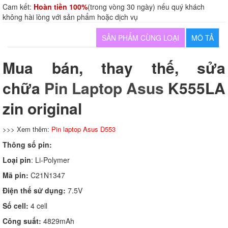
Cam kết:
Hoàn tiền 100%
(trong vòng 30 ngày) nếu quý khách
không hài lòng với sản phẩm hoặc dịch vụ
SẢN PHẨM CÙNG LOẠI
MÔ TẢ
Mua bán, thay thế, sửa
chữa
Pin Laptop Asus
K555LA
zin original
>>> Xem thêm:
Pin laptop Asus D553
Thông số pin:
Loại pin
: Li-Polymer
Mã pin:
C21N1347
Điện thế sử dụng:
7.5V
Số cell:
4 cell
Công suất:
4829mAh