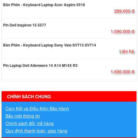
Bàn Phím - Keyboard Laptop Acer Aspire 5516
289.000 đ
Pin Dell Inspiron 15 5577
1.090.000 đ
Bàn Phím - Keyboard Laptop Sony Vaio SVT13 SVT14
Liên hệ
Pin Laptop Dell Alienware 14 A14 M14X R3
1.690.000 đ
hermes handbags outlet online
CHÍNH SÁCH CHUNG
Cam Kết và Điều Kiện Bảo Hành
Bảo mật thông tin
Chính sách đổi, trả hàng
Quy định thanh toán, giao hàng