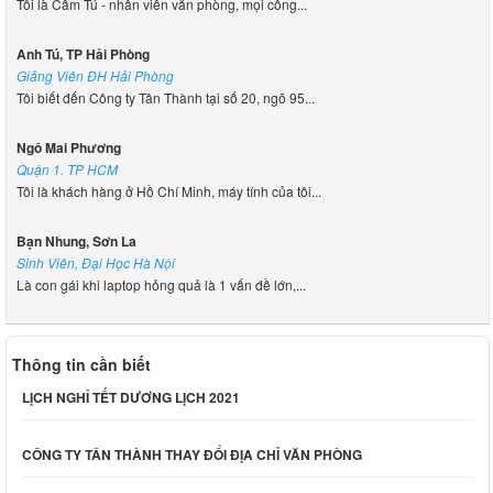
Tôi là Cẩm Tú - nhân viên văn phòng, mọi công...
Anh Tú, TP Hải Phòng
Giảng Viên ĐH Hải Phòng
Tôi biết đến Công ty Tân Thành tại số 20, ngõ 95...
Ngô Mai Phương
Quận 1. TP HCM
Tôi là khách hàng ở Hồ Chí Minh, máy tính của tôi...
Bạn Nhung, Sơn La
Sinh Viên, Đại Học Hà Nội
Là con gái khi laptop hỏng quả là 1 vấn đề lớn,...
Thông tin cần biết
LỊCH NGHỈ TẾT DƯƠNG LỊCH 2021
CÔNG TY TÂN THÀNH THAY ĐỔI ĐỊA CHỈ VĂN PHÒNG