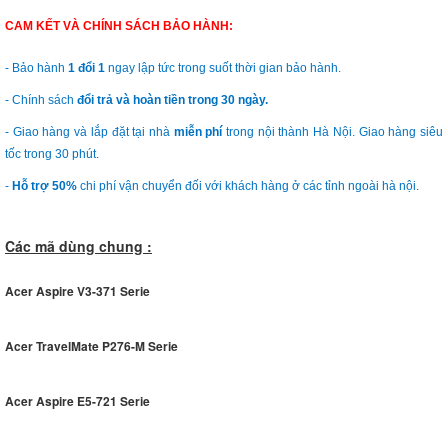
CAM KẾT VÀ CHÍNH SÁCH BẢO HÀNH:
- Bảo hành
1 đổi 1
ngay lập tức trong suốt thời gian bảo hành.
- Chính sách
đổi trả và hoàn tiền trong 30 ngày.
- Giao hàng và lắp đặt tại nhà
miễn phí
trong nội thành Hà Nội. Giao hàng siêu
tốc trong 30 phút.
-
Hỗ trợ 50%
chi phí vận chuyển đối với khách hàng ở các tỉnh ngoài hà nội.
Các mã dùng chung :
Acer Aspire V3-371 Serie
Acer TravelMate P276-M Serie
Acer Aspire E5-721 Serie