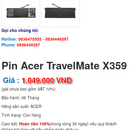
Gọi cho chúng tôi:
Hotline:
0836475555 - 0936449397
Phone:
0936449397
Pin Acer TravelMate X359
Giá :
1.049.000 VND
(giá chưa bao gồm VAT 10%)
Bảo hành:
06 Tháng
Hãng sản xuất:
ACER
Tình trạng:
Còn hàng
Cam kết:
Hoàn tiền 100%
(trong vòng 30 ngày) nếu quý khách
không hài lòng với sản phẩm hoặc dịch vụ