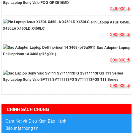
Sạc Laptop Sony Vaio PCG-
GRX516MD
249.000 đ
Pin Laptop Asus X450L
X450LA X450LD X450LC
390.000 đ
Sạc Adapter Laptop
Dell Inprison 14 3468 (p75g001)
290.000 đ
Sạc Laptop Sony Vaio SVT11 SVT11113FG SVT11113FGS T11 Series
590.000 đ
hermes handbags outlet online
CHÍNH SÁCH CHUNG
Cam Kết và Điều Kiện Bảo Hành