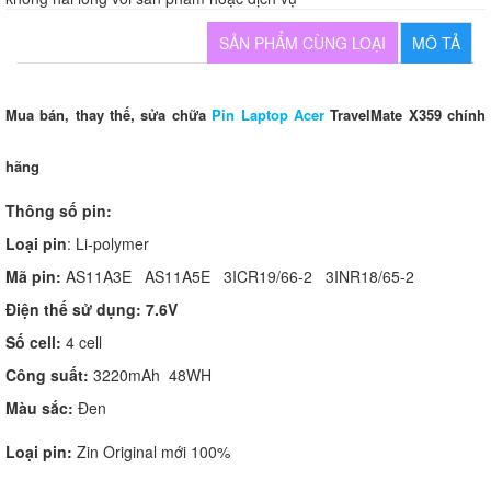
SẢN PHẨM CÙNG LOẠI
MÔ TẢ
Mua bán, thay thế, sửa chữa
Pin Laptop Acer
TravelMate X359 chính
hãng
Thông số pin:
Loại pin
: Li-polymer
Mã pin:
AS11A3E AS11A5E 3ICR19/66-2 3INR18/65-2
Điện thế sử dụng: 7.6V
Số cell:
4 cell
Công suất:
3220mAh 48WH
Màu sắc:
Đen
Loại pin:
Zin Original mới 100%