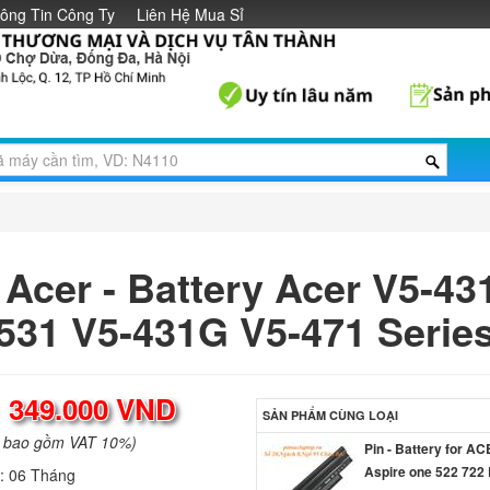
ông Tin Công Ty
Liên Hệ Mua Sỉ
 Acer - Battery Acer V5-43
531 V5-431G V5-471 Serie
:
349.000 VND
SẢN PHẨM CÙNG LOẠI
a bao gồm VAT 10%)
Pin - Battery for A
Aspire one 522 722
h:
06 Tháng