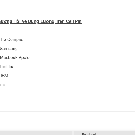
Pin laptop Gateway
hường Hỏi Về Dung Lượng Trên Cell Pin
NV5911U
349.
p Hp Compaq
Pin laptop Acer Asp
p Samsung
5580
p Macbook Apple
349.
 Toshiba
p IBM
Pin laptop Acer Asp
3030
top
289.
Pin laptop Acer Asp
3050
349.
Facebook