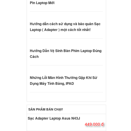
Pin Laptop Mới
ên hệ
Hướng dẫn cách sử dụng và bảo quản Sạc
Laptop ( Adapter ) một cách tốt nhất!
G
ên hệ
Hướng Dẫn Vệ Sinh Bàn Phím Laptop Đúng
 Acer
Cách
000 đ
Những Lỗi Màn Hình Thường Gặp Khi Sử
Dụng Máy Tính Bảng, IPAD
 Acer
ên hệ
SẢN PHẨM BÁN CHẠY
 Acer
Sạc Adapter Laptop Asus N43J
449.000 đ
ên hệ