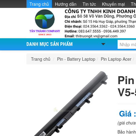
Trang chủ
Hướng dẫn
Tin tức
Khuyến mại
Th
DANH MỤC SẢN PHẨM
Trang chủ
/
Pin - Battery Laptop
/
Pin Laptop Acer
/
Pin
V5-
Giá 
(giá chư
Bảo hàn