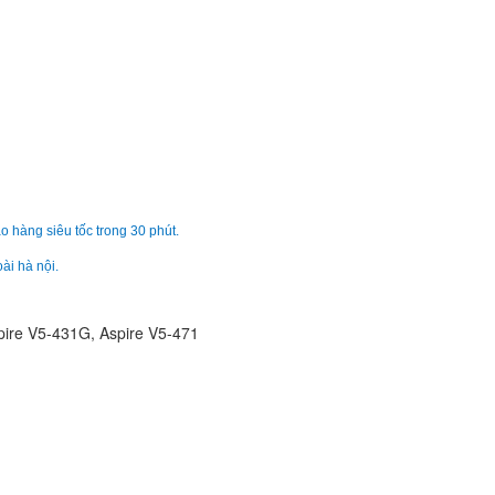
Pin - Battery Laptop
Extensa 5620
289.
Pin - Battery Laptop
Extensa 5620
Li
o hàng siêu tốc trong 30 phút.
Pin - Battery Laptop
ài hà nội.
Extensa 5210
Li
spire V5-431G, Aspire V5-471
Pin - Battery Laptop
Extensa 5230
Li
Pin - Battery Acer