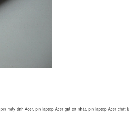
Travelmate P246-M
349.
Pin laptop Gateway
MS2273
239.
Pin laptop Gateway
MS2268
239.
Pin laptop Gateway
MS2285
349.
in máy tính Acer, pin laptop Acer giá tốt nhất, pin laptop Acer chất 
Pin laptop Gateway
MS2288
349.