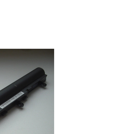
TravelMate P648-M
Li
Pin - Battery Acer
TravelMate P648-M
Li
Pin - Battery Laptop
TravelMate C210
289.
Pin - Battery Laptop
Aspire 2420
Li
Pin - Battery Laptop
Aspire 2920
Li