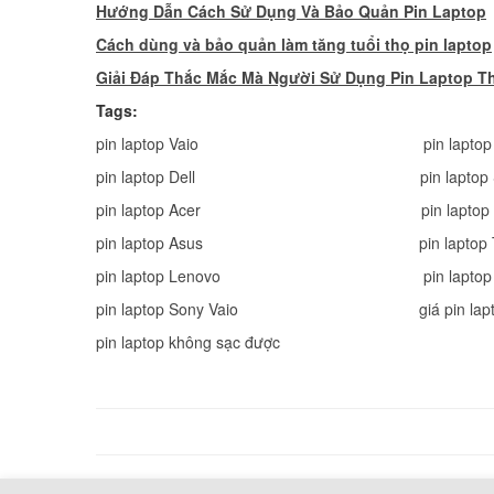
Hướng Dẫn Cách Sử Dụng Và Bảo Quản Pin Laptop
Cách dùng và bảo quản làm tăng tuổi thọ pin laptop
Giải Đáp Thắc Mắc Mà Người Sử Dụng Pin Laptop T
Tags:
pin laptop Vaio
pin lapto
pin laptop Dell
pin lapto
pin laptop Acer
pin lapto
pin laptop Asus
pin laptop
pin laptop Lenovo
pin lapto
pin laptop Sony Vaio
giá pin lap
pin laptop không sạc được
hermes handbags outlet online