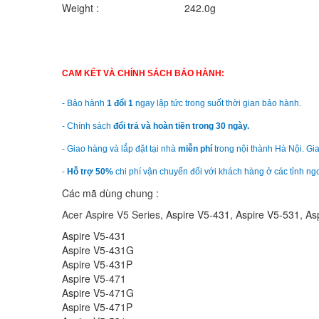
Weight :
242.0g
CAM KẾT VÀ CHÍNH SÁCH BẢO HÀNH:
- Bảo hành
1 đổi 1
ngay lập tức trong suốt thời gian bảo hành.
- Chính sách
đổi trả và hoàn tiền trong 30 ngày.
- Giao hàng và lắp đặt tại nhà
miễn phí
trong nội thành Hà Nội. Gia
-
Hỗ trợ 50%
chi phí vận chuyển đối với khách hàng ở các tỉnh ngo
Các mã dùng chung :
Acer Aspire V5 Series
, Aspire V5-431, Aspire V5-531, A
Aspire V5-431
Aspire V5-431G
Aspire V5-431P
Aspire V5-471
Aspire V5-471G
Aspire V5-471P