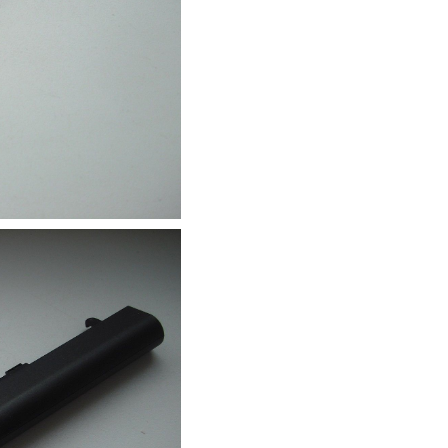
Pin - Battery Laptop
Aspire 3620
Li
Pin - Battery Laptop
Aspire 2920Z
Li
Pin - Battery Laptop
Travelmate P246
349.
Pin - Battery Laptop
Travelmate P246-M
349.
Pin - Battery Laptop