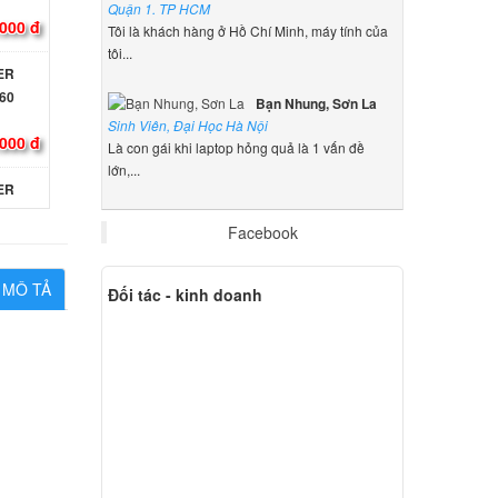
Quận 1. TP HCM
000 đ
Tôi là khách hàng ở Hồ Chí Minh, máy tính của
tôi...
CER
60
Bạn Nhung, Sơn La
Sinh Viên, Đại Học Hà Nội
000 đ
Là con gái khi laptop hỏng quả là 1 vấn đề
lớn,...
CER
Facebook
000 đ
MÔ TẢ
Đối tác - kinh doanh
 Acer
000 đ
 Acer
ên hệ