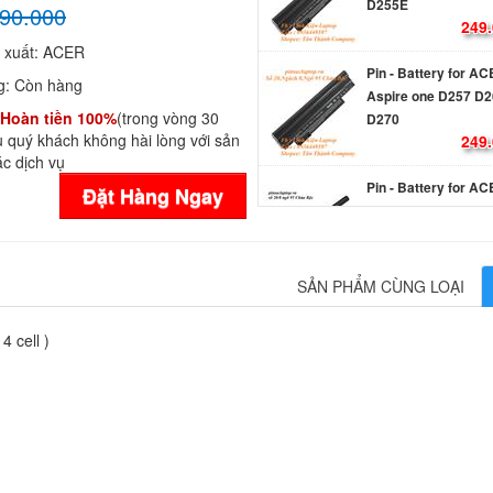
D255E
90.000
249.
 xuất:
ACER
Pin - Battery for A
g:
Còn hàng
Aspire one D257 D2
Hoàn tiền 100%
(trong vòng 30
D270
 quý khách không hài lòng với sản
249.
c dịch vụ
Pin - Battery for A
Đặt Hàng Ngay
Z1401
750.
SẢN PHẨM CÙNG LOẠI
Pin - Battery Laptop
Extensa 5220
 cell )
289.
Pin - Battery Laptop
Extensa 5610
Li