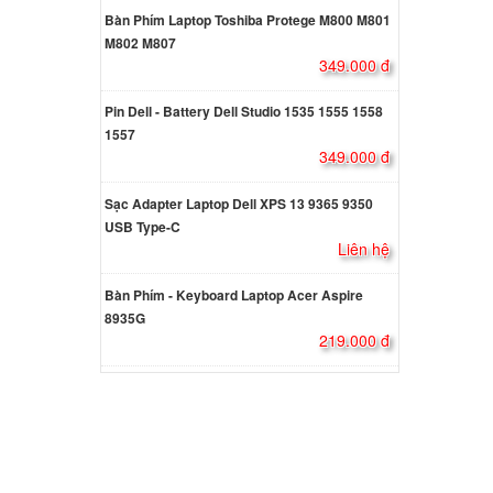
Bàn Phím Laptop Toshiba Protege M800 M801
M802 M807
 Acer
349.000 đ
ên hệ
Pin Dell - Battery Dell Studio 1535 1555 1558
1557
 Acer
349.000 đ
ên hệ
Sạc Adapter Laptop Dell XPS 13 9365 9350
USB Type-C
Liên hệ
 Acer
Bàn Phím - Keyboard Laptop Acer Aspire
000 đ
8935G
219.000 đ
 Acer
000 đ
 Acer