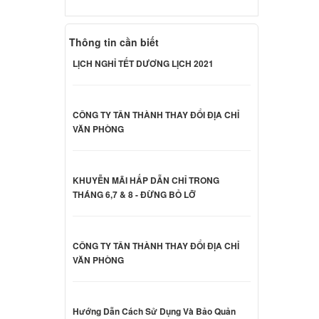
 Acer
Thông tin cần biết
000 đ
LỊCH NGHỈ TẾT DƯƠNG LỊCH 2021
 Acer
CÔNG TY TÂN THÀNH THAY ĐỔI ĐỊA CHỈ
ên hệ
VĂN PHÒNG
 Acer
KHUYỄN MÃI HẤP DẪN CHỈ TRONG
ên hệ
THÁNG 6,7 & 8 - ĐỪNG BỎ LỠ
 Acer
CÔNG TY TÂN THÀNH THAY ĐỔI ĐỊA CHỈ
VĂN PHÒNG
ên hệ
Hướng Dẫn Cách Sử Dụng Và Bảo Quản