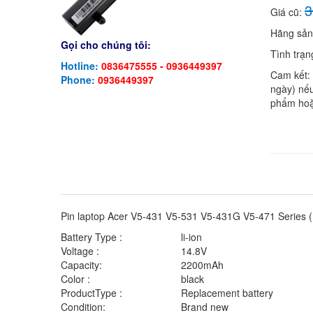
3
Giá cũ:
Hãng sản
Gọi cho chúng tôi:
Tình trạn
Hotline:
0836475555 - 0936449397
Cam kết:
Phone:
0936449397
ngày) nếu
phẩm hoặ
Pin laptop Acer V5-431 V5-531 V5-431G V5-471 Series ( 4
Battery Type :
li-ion
Voltage :
14.8V
Capacity:
2200mAh
Color :
black
ProductType :
Replacement battery
Condition:
Brand new