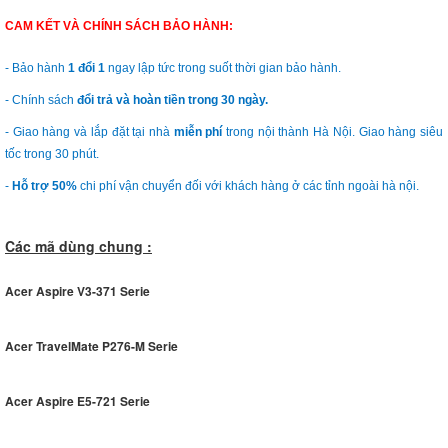
CAM KẾT VÀ CHÍNH SÁCH BẢO HÀNH:
- Bảo hành
1 đổi 1
ngay lập tức trong suốt thời gian bảo hành.
- Chính sách
đổi trả và hoàn tiền trong 30 ngày.
- Giao hàng và lắp đặt tại nhà
miễn phí
trong nội thành Hà Nội. Giao hàng siêu
tốc trong 30 phút.
-
Hỗ trợ 50%
chi phí vận chuyển đối với khách hàng ở các tỉnh ngoài hà nội.
Các mã dùng chung :
Acer Aspire V3-371 Serie
Acer TravelMate P276-M Serie
Acer Aspire E5-721 Serie