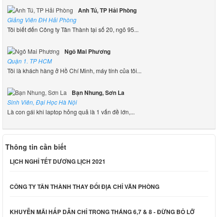
Anh Tú, TP Hải Phòng
Giảng Viên ĐH Hải Phòng
Tôi biết đến Công ty Tân Thành tại số 20, ngõ 95...
Ngô Mai Phương
Quận 1. TP HCM
Tôi là khách hàng ở Hồ Chí Minh, máy tính của tôi...
Bạn Nhung, Sơn La
Sinh Viên, Đại Học Hà Nội
Là con gái khi laptop hỏng quả là 1 vấn đề lớn,...
Thông tin cần biết
LỊCH NGHỈ TẾT DƯƠNG LỊCH 2021
CÔNG TY TÂN THÀNH THAY ĐỔI ĐỊA CHỈ VĂN PHÒNG
KHUYỄN MÃI HẤP DẪN CHỈ TRONG THÁNG 6,7 & 8 - ĐỪNG BỎ LỠ