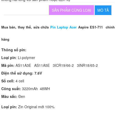
SẢN PHẨM CÙNG LOẠI
MÔ TẢ
Mua bán, thay thế, sửa chữa
Pin Laptop Acer
Aspire ES1-711 chính
hãng
Thông số pin:
Loại pin
: Li-polymer
Mã pin:
AS11A3E AS11A5E 3ICR19/66-2 3INR18/65-2
Điện thế sử dụng: 7.6V
Số cell:
4 cell
Công suất:
3220mAh 48WH
Màu sắc:
Đen
Loại pin:
Zin Original mới 100%