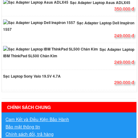
Sạc Adapter Laptop Asus ADLX45
350.000 đ
Sạc Adapter Laptop Dell Inspiron
1557
249.000 đ
Sạc Adapter Laptop
IBM ThinkPad SL500 Chân Kim
249.000 đ
Sạc Laptop Sony Vaio 19.5V 4.7A
290.000 đ
hermes handbags outlet online
CHÍNH SÁCH CHUNG
Cam Kết và Điều Kiện Bảo Hành
Bảo mật thông tin
Chính sách đổi, trả hàng