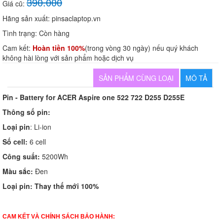
390.000
Giá cũ:
Hãng sản xuất:
pinsaclaptop.vn
Tình trạng:
Còn hàng
Cam kết:
Hoàn tiền 100%
(trong vòng 30 ngày) nếu quý khách
không hài lòng với sản phẩm hoặc dịch vụ
SẢN PHẨM CÙNG LOẠI
MÔ TẢ
Pin - Battery for ACER Aspire one 522 722 D255 D255E
Thông số pin:
Loại pin
: Li-ion
Số cell:
6 cell
Công suất:
5200Wh
Màu sắc:
Đen
Loại pin:
Thay thế mới 100%
CAM KẾT VÀ CHÍNH SÁCH BẢO HÀNH: