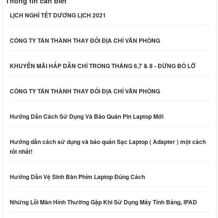
Thông tin cần biết
LỊCH NGHỈ TẾT DƯƠNG LỊCH 2021
CÔNG TY TÂN THÀNH THAY ĐỔI ĐỊA CHỈ VĂN PHÒNG
KHUYỄN MÃI HẤP DẪN CHỈ TRONG THÁNG 6,7 & 8 - ĐỪNG BỎ LỠ
CÔNG TY TÂN THÀNH THAY ĐỔI ĐỊA CHỈ VĂN PHÒNG
Hướng Dẫn Cách Sử Dụng Và Bảo Quản Pin Laptop Mới
Hướng dẫn cách sử dụng và bảo quản Sạc Laptop ( Adapter ) một cách
tốt nhất!
Hướng Dẫn Vệ Sinh Bàn Phím Laptop Đúng Cách
Những Lỗi Màn Hình Thường Gặp Khi Sử Dụng Máy Tính Bảng, IPAD