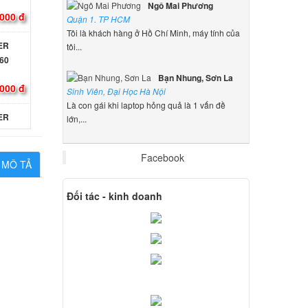
Ngô Mai Phương
000 đ
Quận 1. TP HCM
Tôi là khách hàng ở Hồ Chí Minh, máy tính của
CER
tôi...
60
Bạn Nhung, Sơn La
000 đ
Sinh Viên, Đại Học Hà Nội
Là con gái khi laptop hỏng quả là 1 vấn đề
CER
lớn,...
000 đ
Facebook
MÔ TẢ
 Acer
Đối tác - kinh doanh
000 đ
 Acer
ên hệ