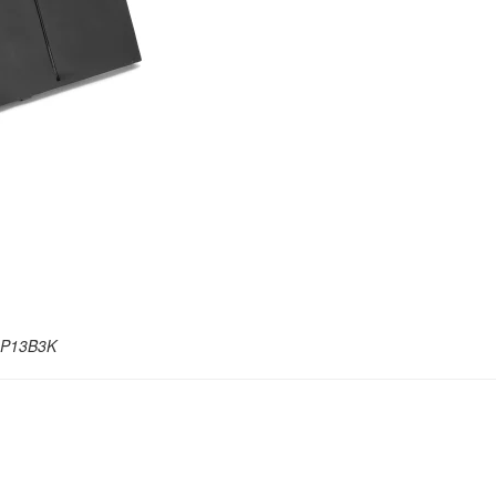
TravelMate P648-M
Li
Pin - Battery Acer
TravelMate P648-M
Li
Pin - Battery Laptop
TravelMate C210
289.
Pin - Battery Laptop
Aspire 2420
 AP13B3K
Li
Pin - Battery Laptop
Aspire 2920
Li