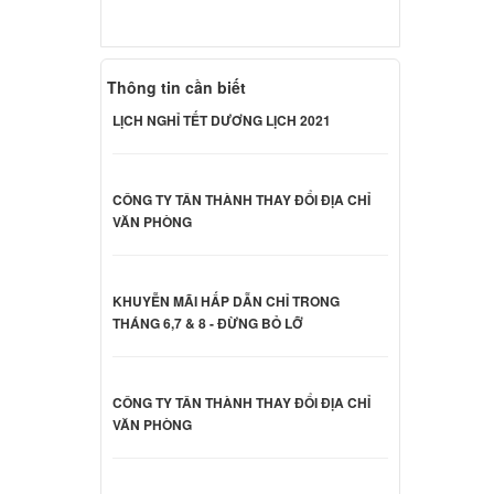
 Acer
000 đ
Thông tin cần biết
LỊCH NGHỈ TẾT DƯƠNG LỊCH 2021
 Acer
ên hệ
CÔNG TY TÂN THÀNH THAY ĐỔI ĐỊA CHỈ
VĂN PHÒNG
 Acer
ên hệ
KHUYỄN MÃI HẤP DẪN CHỈ TRONG
THÁNG 6,7 & 8 - ĐỪNG BỎ LỠ
 Acer
CÔNG TY TÂN THÀNH THAY ĐỔI ĐỊA CHỈ
ên hệ
VĂN PHÒNG