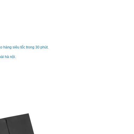
Pin - Battery Laptop
Extensa 5620
289.
Pin - Battery Laptop
Extensa 5620
o hàng siêu tốc trong 30 phút.
Li
ài hà nội.
Pin - Battery Laptop
Extensa 5210
Li
Pin - Battery Laptop
Extensa 5230
Li
Pin - Battery Acer