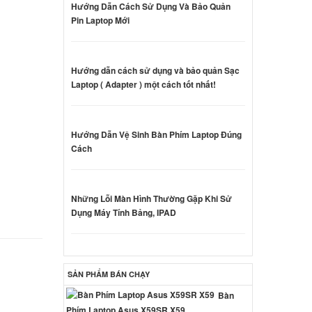
Hướng Dẫn Cách Sử Dụng Và Bảo Quản
ên hệ
Pin Laptop Mới
Hướng dẫn cách sử dụng và bảo quản Sạc
G
Laptop ( Adapter ) một cách tốt nhất!
ên hệ
 Acer
Hướng Dẫn Vệ Sinh Bàn Phím Laptop Đúng
Cách
000 đ
Những Lỗi Màn Hình Thường Gặp Khi Sử
 Acer
Dụng Máy Tính Bảng, IPAD
ên hệ
 Acer
SẢN PHẨM BÁN CHẠY
Bàn
ên hệ
Phím Laptop Asus X59SR X59