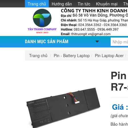
Trang chủ
Hướng dẫn
Tin tức
Khuyến mại
Th
DANH MỤC SẢN PHẨM
Trang chủ
/
Pin - Battery Laptop
/
Pin Laptop Acer
/
Pin
R7-
Giá 
(giá chư
Bảo hàn