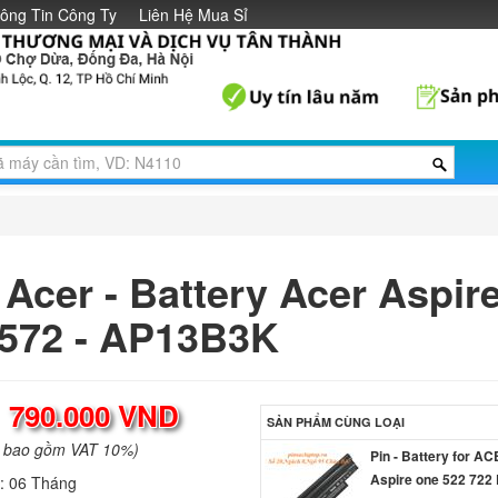
ông Tin Công Ty
Liên Hệ Mua Sỉ
 Acer - Battery Acer Aspir
572 - AP13B3K
:
790.000 VND
SẢN PHẨM CÙNG LOẠI
a bao gồm VAT 10%)
Pin - Battery for A
Aspire one 522 722
h:
06 Tháng