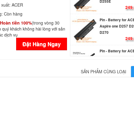
D255E
 xuất:
ACER
249.
g:
Còn hàng
Pin - Battery for A
Hoàn tiền 100%
(trong vòng 30
Aspire one D257 D2
 quý khách không hài lòng với sản
D270
c dịch vụ
249.
Đặt Hàng Ngay
Pin - Battery for A
Z1401
750.
SẢN PHẨM CÙNG LOẠI
Pin - Battery Laptop
Extensa 5220
289.
Pin - Battery Laptop
Extensa 5610
Li