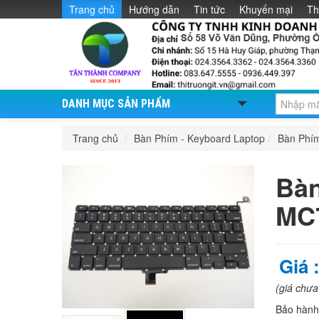
Trang chủ
Hướng dẫn
Tin tức
Khuyến mại
Th
DANH MỤC SẢN PHẨM
Trang chủ
/
Bàn Phím - Keyboard Laptop
/
Bàn Phí
Bàn
MC
Giá 
(giá chư
Bảo hàn