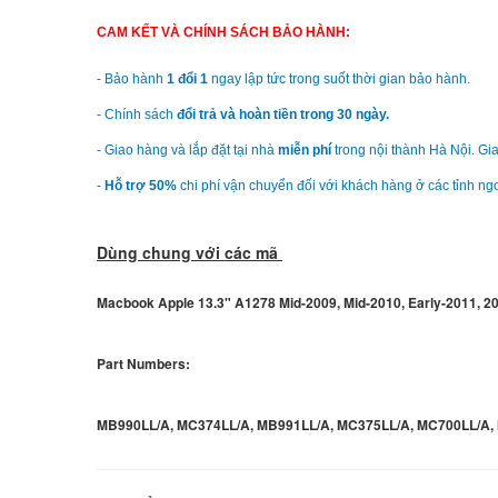
CAM KẾT VÀ CHÍNH SÁCH BẢO HÀNH:
- Bảo hành
1 đổi 1
ngay lập tức trong suốt thời gian bảo hành.
- Chính sách
đổi trả và hoàn tiền trong 30 ngày.
- Giao hàng và lắp đặt tại nhà
miễn phí
trong nội thành Hà Nội. Gia
-
Hỗ trợ 50%
chi phí vận chuyển đối với khách hàng ở các tỉnh ngo
Dùng chung với các mã
Macbook Apple 13.3" A1278 Mid-2009, Mid-2010, Early-2011, 2
Part Numbers:
MB990LL/A, MC374LL/A, MB991LL/A, MC375LL/A, MC700LL/A,