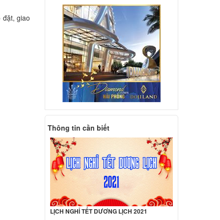
d
 đặt, giao
278
000 đ
acbook
000 đ
 A1181
000 đ
Thông tin cần biết
d
 13 "
000 đ
LỊCH NGHỈ TẾT DƯƠNG LỊCH 2021
d