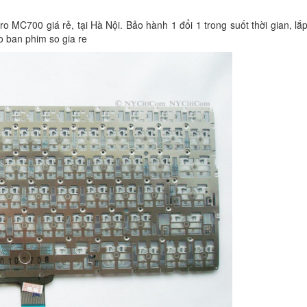
Bàn Phím - Keyboar
MC700 giá rẻ, tại Hà Nội. Bảo hành 1 đổi 1 trong suốt thời gian, lắp
Laptop Macbook A1
o ban phim so gia re
650.
Bàn Phím Laptop M
A1280
650.
Bàn Phím Macbook
649.
Bàn Phím - Keyboar
Laptop Macbook Air
A1237
750.
Bàn Phím - Keyboar