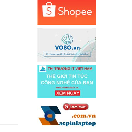
000 đ
d
" A1398
000 đ
d
le 13"
000 đ
d
le 11"
000 đ
d
ple
000 đ