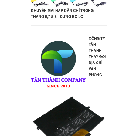
KHUYỄN MÃI HẤP DẪN CHỈ TRONG
THÁNG 6,7 & 8 - ĐỪNG BỎ LỠ
CÔNG TY
TÂN
THÀNH
THAY ĐỔI
ĐỊA CHỈ
VĂN
PHÒNG