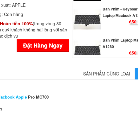
Bàn Phím - Keyboar
 xuất:
APPLE
Laptop Macbook A1
650.
g:
Còn hàng
Hoàn tiền 100%
(trong vòng 30
 quý khách không hài lòng với sản
Bàn Phím Laptop M
c dịch vụ
A1280
Đặt Hàng Ngay
650.
Bàn Phím Macbook
649.
SẢN PHẨM CÙNG LOẠI
Bàn Phím - Keyboar
Macbook Apple
Pro MC700
Laptop Macbook Air
A1237
0
750.
Bàn Phím - Keyboar
Laptop Macbook App