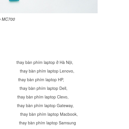
Laptop Macbook App
A1297
690.
ro MC700
Bàn Phím - Keyboar
Macbook Apple 15 
850.
Bàn Phím - Keyboar
thay bàn phím laptop ở Hà Nội
,
Laptop Macbook App
A1369 A1466
thay bàn phím laptop Lenovo
,
690.
thay bàn phím laptop HP
,
Bàn Phím - Keyboar
thay bàn phím laptop Dell
,
Laptop Macbook App
thay bàn phím laptop Clevo
,
A1370 A1465
690.
thay bàn phím laptop Gateway
,
,
thay bàn phím laptop Macbook
,
thay bàn phím laptop Samsung