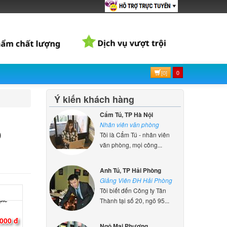
[0]
0
Ý kiến khách hàng
Cẩm Tú, TP Hà Nội
o
Nhân viên văn phòng
Tôi là Cẩm Tú - nhân viên
văn phòng, mọi công...
Anh Tú, TP Hải Phòng
d
Giảng Viên ĐH Hải Phòng
ple
Tôi biết đến Công ty Tân
Thành tại số 20, ngõ 95...
000 đ
Ngô Mai Phương