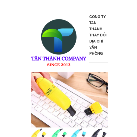
le 13 "
000 đ
CÔNG TY
TÂN
THÀNH
d
THAY ĐỔI
" A1398
ĐỊA CHỈ
000 đ
VĂN
PHÒNG
d
le 13"
000 đ
d
le 11"
000 đ