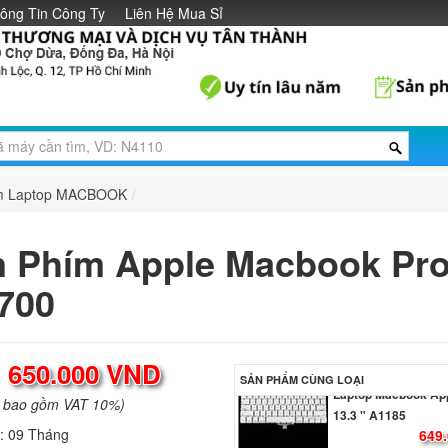
ông Tin Công Ty
Liên Hệ Mua Sỉ
m Laptop MACBOOK
/
 Phím Apple Macbook Pr
700
Bàn Phím - Keyboar
:
650.000 VND
Laptop Macbook Ap
SẢN PHẨM CÙNG LOẠI
13.3 " A1185
a bao gồm VAT 10%)
649.
h:
09 Tháng