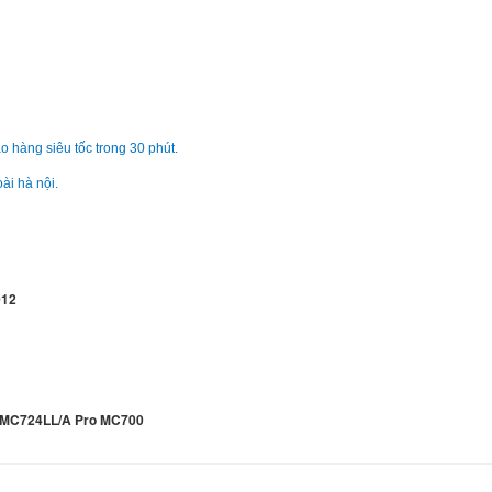
A1297
690.
Bàn Phím - Keyboar
Macbook Apple 15 
850.
o hàng siêu tốc trong 30 phút.
Bàn Phím - Keyboar
ài hà nội.
Laptop Macbook App
A1369 A1466
690.
012
Bàn Phím - Keyboar
Laptop Macbook App
A1370 A1465
690.
Bàn Phím - Keyboar
 MC724LL/A Pro MC700
Laptop Macbook Ap
13.3 " A1185
649.