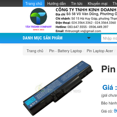
Trang chủ
Hướng dẫn
Tin tức
Khuyến mại
Th
DANH MỤC SẢN PHẨM
Trang chủ
/
Pin - Battery Laptop
/
Pin Laptop Acer
/
Pin
Giá 
(giá chư
Bảo hàn
3
Giá cũ: