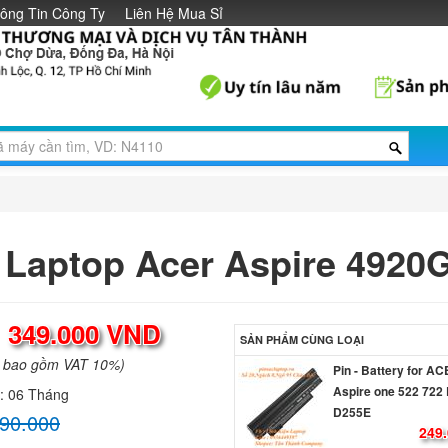
ông Tin Công Ty
Liên Hệ Mua Sỉ
 Laptop Acer Aspire 4920
:
349.000 VND
SẢN PHẨM CÙNG LOẠI
a bao gồm VAT 10%)
Pin - Battery for A
Aspire one 522 722
h:
06 Tháng
D255E
90.000
249.