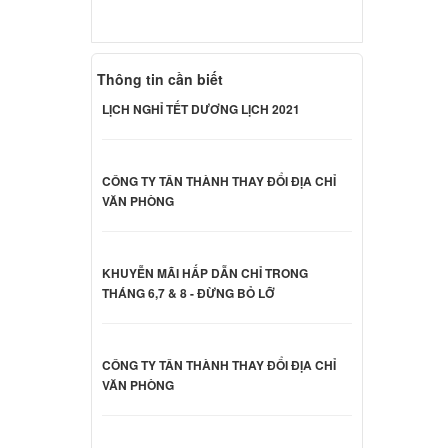
000 đ
Thông tin cần biết
 Acer
LỊCH NGHỈ TẾT DƯƠNG LỊCH 2021
ên hệ
CÔNG TY TÂN THÀNH THAY ĐỔI ĐỊA CHỈ
 Acer
VĂN PHÒNG
ên hệ
KHUYỄN MÃI HẤP DẪN CHỈ TRONG
 Acer
THÁNG 6,7 & 8 - ĐỪNG BỎ LỠ
ên hệ
CÔNG TY TÂN THÀNH THAY ĐỔI ĐỊA CHỈ
VĂN PHÒNG
ên hệ