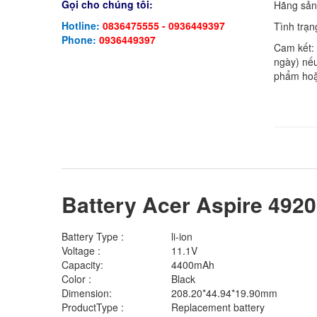
Gọi cho chúng tôi:
Hãng sản
Hotline:
0836475555 - 0936449397
Tình trạn
Phone:
0936449397
Cam kết:
ngày) nếu
phẩm hoặ
Battery Acer Aspire 492
Battery Type :
li-ion
Voltage :
11.1V
Capacity:
4400mAh
Color :
Black
Dimension:
208.20*44.94*19.90mm
ProductType :
Replacement battery