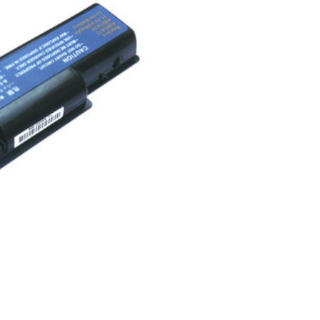
Pin laptop Gateway
NV5911U
349.
Pin laptop Acer Asp
5580
349.
Pin laptop Acer Asp
3030
289.
Pin laptop Acer Asp
3050
349.
Pin laptop Acer Asp
3200