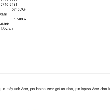
e 5740-6491
ire 5740DG-
50Mn
Pin laptop Gateway
ire 5740G-
MS2273
64Mnb
239.
e AS5740
Pin laptop Gateway
MS2268
239.
Pin laptop Gateway
MS2285
349.
in máy tính Acer, pin laptop Acer giá tốt nhất, pin laptop Acer chất 
Pin laptop Gateway
MS2288
349.