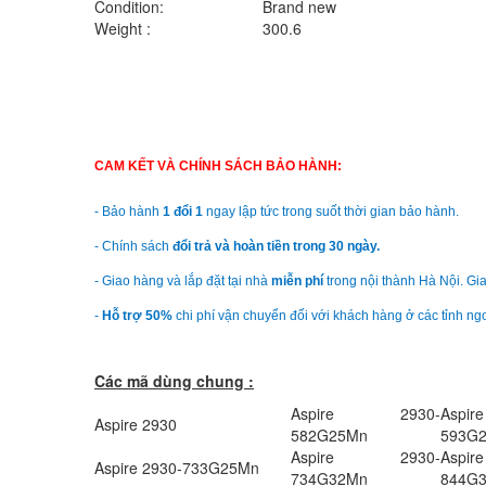
Condition:
Brand new
Weight :
300.6
CAM KẾT VÀ CHÍNH SÁCH BẢO HÀNH:
- Bảo hành
1 đổi 1
ngay lập tức trong suốt thời gian bảo hành.
- Chính sách
đổi trả và hoàn tiền trong 30 ngày.
- Giao hàng và lắp đặt tại nhà
miễn phí
trong nội thành Hà Nội. Gia
-
Hỗ trợ 50%
chi phí vận chuyển đối với khách hàng ở các tỉnh ngo
Các mã dùng chung :
Aspire 2930-
Asp
Aspire 2930
582G25Mn
593G
Aspire 2930-
Asp
Aspire 2930-733G25Mn
734G32Mn
844G