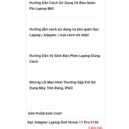
Hướng Dẫn Cách Sử Dụng Và Bảo Quản
Pin Laptop Mới
G
ên hệ
Hướng dẫn cách sử dụng và bảo quản Sạc
Laptop ( Adapter ) một cách tốt nhất!
 Acer
000 đ
Hướng Dẫn Vệ Sinh Bàn Phím Laptop Đúng
Cách
 Acer
Những Lỗi Màn Hình Thường Gặp Khi Sử
ên hệ
Dụng Máy Tính Bảng, IPAD
 Acer
ên hệ
SẢN PHẨM BÁN CHẠY
Sạc Adapter Laptop Dell Venue 11 Pro 5130
Liên hệ
 Acer