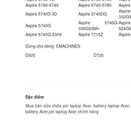
Aspire 5740-5749
Aspire 5740-5780
Aspir
Asp
Aspire 5740D 3D
Aspire 5740DG
332G
Aspire 5740G-
Asp
Aspire 5740G
336G50Mn
524G
Aspire 5740G-5309
Aspire 7715Z
Aspir
Dùng cho dòng EMACHINES
D525
D725
Đặc điểm
Mua bán sửa chữa pin laptop Acer, battery laptop Acer, p
battery Acer,pin laptop Acer chính hãng