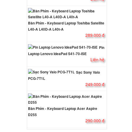
ên hệ
Bàn Phím - Keyboard Laptop Toshiba Satellite
L40-A L40D-A L40t-A
 Acer
289.000 đ
ên hệ
Pin
Laptop Lenovo IdeaPad S41-70-ISE
Liên hệ
 Acer
000 đ
Sạc Sony Vaio
PCG-7T1L
249.000 đ
 Acer
000 đ
Bàn Phím - Keyboard Laptop Acer Aspire
D255
 Acer
290.000 đ
G
000 đ