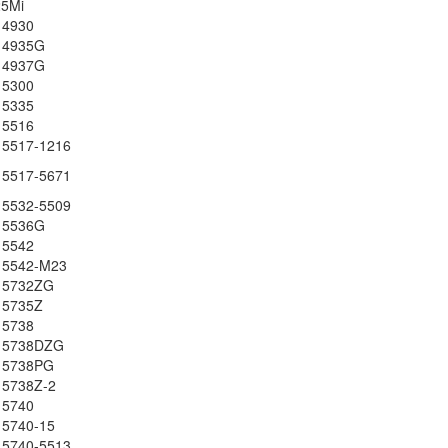
5Mi
Aspire 3620
 4930
Li
e 4935G
e 4937G
 5300
Pin - Battery Laptop
 5335
Aspire 2920Z
 5516
Li
e 5517-1216
e 5517-5671
Pin - Battery Laptop
e 5532-5509
Travelmate P246
e 5536G
349.
 5542
e 5542-M23
e 5732ZG
Pin - Battery Laptop
e 5735Z
Travelmate P246-M
 5738
349.
e 5738DZG
e 5738PG
 5738Z-2
Pin - Battery Laptop
 5740
 5740-15
Travelmate P246-M
349.
e 5740-5513