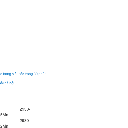
Extensa 5620
289.
Pin - Battery Laptop
Extensa 5620
Li
Pin - Battery Laptop
Extensa 5210
Li
o hàng siêu tốc trong 30 phút.
Pin - Battery Laptop
ài hà nội.
Extensa 5230
Li
ire 2930-
Pin - Battery Acer
25Mn
TravelMate P648-M
ire 2930-
Li
32Mn