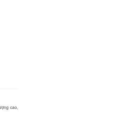
000 đ
000 đ
000 đ
lượng cao,
000 đ