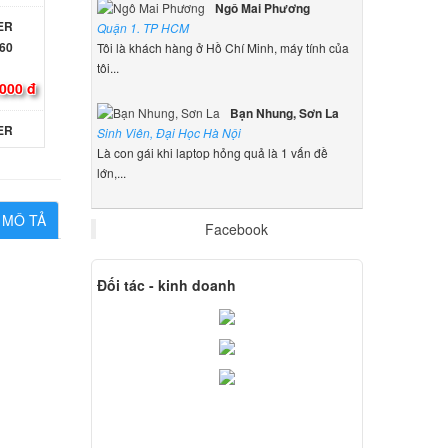
Ngô Mai Phương
CER
Quận 1. TP HCM
60
Tôi là khách hàng ở Hồ Chí Minh, máy tính của
tôi...
000 đ
Bạn Nhung, Sơn La
CER
Sinh Viên, Đại Học Hà Nội
Là con gái khi laptop hỏng quả là 1 vấn đề
000 đ
lớn,...
MÔ TẢ
Facebook
 Acer
000 đ
Đối tác - kinh doanh
 Acer
ên hệ
 Acer