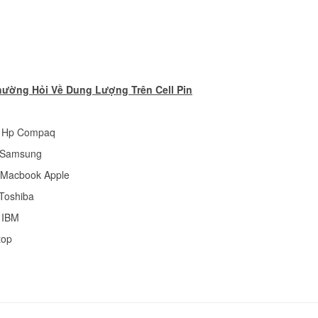
349.
Pin laptop Acer Asp
3600
349.
hường Hỏi Về Dung Lượng Trên Cell Pin
Pin laptop Acer Asp
p Hp Compaq
3610
349.
p Samsung
p Macbook Apple
Pin laptop Acer Asp
 Toshiba
3680
p IBM
Li
top
Pin laptop Acer Asp
5030
349.