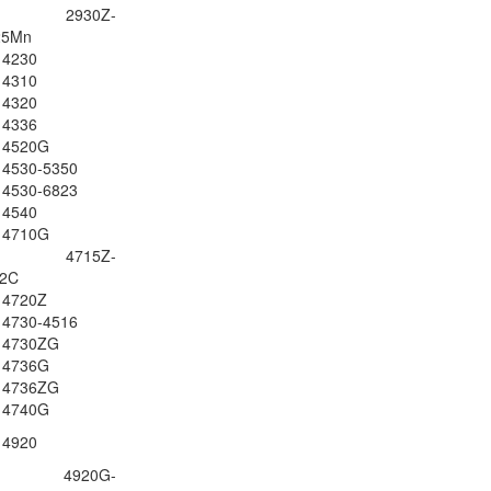
ire 2930Z-
25Mn
Pin - Battery Acer
 4230
TravelMate P648-M
 4310
Li
 4320
 4336
e 4520G
Pin - Battery Laptop
e 4530-5350
TravelMate C210
e 4530-6823
289.
 4540
e 4710G
ire 4715Z-
Pin - Battery Laptop
12C
Aspire 2420
e 4720Z
Li
e 4730-4516
e 4730ZG
e 4736G
Pin - Battery Laptop
e 4736ZG
Aspire 2920
e 4740G
Li
 4920
ire 4920G-
Pin - Battery Laptop