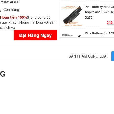
 xuất:
ACER
Pin - Battery for A
g:
Còn hàng
Aspire one D257 D2
Hoàn tiền 100%
(trong vòng 30
D270
 quý khách không hài lòng với sản
249.
c dịch vụ
Pin - Battery for A
Đặt Hàng Ngay
Z1401
750.
SẢN PHẨM CÙNG LOẠI
Pin - Battery Laptop
Extensa 5220
289.
0G
Pin - Battery Laptop
Extensa 5610
Li
Pin - Battery Laptop