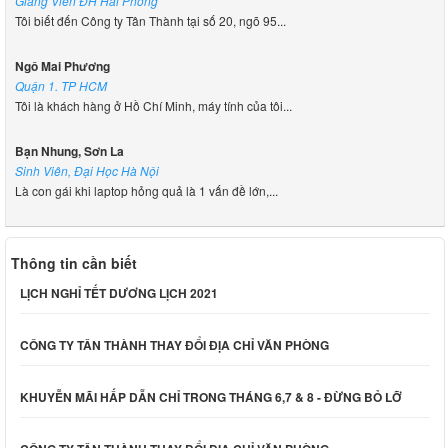
Giảng Viên ĐH Hải Phòng
Tôi biết đến Công ty Tân Thành tại số 20, ngõ 95...
Ngô Mai Phương
Quận 1. TP HCM
Tôi là khách hàng ở Hồ Chí Minh, máy tính của tôi...
Bạn Nhung, Sơn La
Sinh Viên, Đại Học Hà Nội
Là con gái khi laptop hỏng quả là 1 vấn đề lớn,...
Thông tin cần biết
LỊCH NGHỈ TẾT DƯƠNG LỊCH 2021
CÔNG TY TÂN THÀNH THAY ĐỔI ĐỊA CHỈ VĂN PHÒNG
KHUYỄN MÃI HẤP DẪN CHỈ TRONG THÁNG 6,7 & 8 - ĐỪNG BỎ LỠ