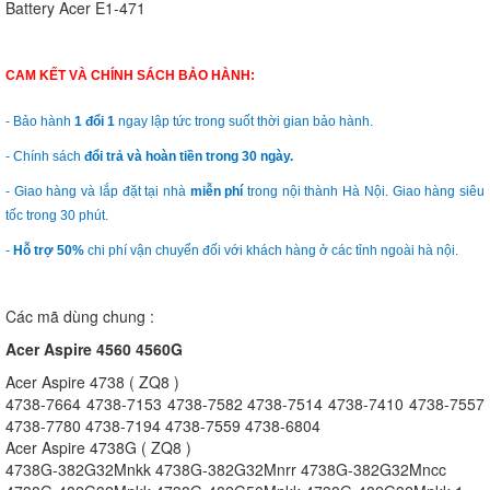
Battery Acer E1-471
CAM KẾT VÀ CHÍNH SÁCH BẢO HÀNH:
- Bảo hành
1 đổi 1
ngay lập tức trong suốt thời gian bảo hành.
- Chính sách
đổi trả và hoàn tiền trong 30 ngày.
- Giao hàng và lắp đặt tại nhà
miễn phí
trong nội thành Hà Nội. Giao hàng siêu
tốc trong 30 phút.
-
Hỗ trợ 50%
chi phí vận chuyển đối với khách hàng ở các tỉnh ngoài hà nội.
Các mã dùng chung :
Acer Aspire 4560 4560G
Acer Aspire 4738 ( ZQ8 )
4738-7664 4738-7153 4738-7582 4738-7514 4738-7410 4738-7557
4738-7780 4738-7194 4738-7559 4738-6804
Acer Aspire 4738G ( ZQ8 )
4738G-382G32Mnkk 4738G-382G32Mnrr 4738G-382G32Mncc