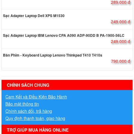
289.000 đ
Sạc Adapter Laptop Dell XPS M1530
249.000 đ
Sạc Adapter Laptop IBM Lenovo CPA A090 ADP-90DD B PA-1900-56LC
249.000 đ
Bàn Phím - Keyboard Laptop Lenovo Thinkpad T410 T410s
790.000 đ
hermes handbags outlet online
CHÍNH SÁCH CHUNG
Cam Kết và Điều Kiện Bảo Hành
Bảo mật thông tin
Chính sách đổi, trả hàng
Quy định thanh toán, giao hàng
TRỢ GIÚP MUA HÀNG ONLINE