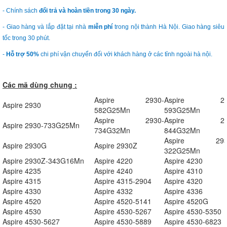
- Chính sách
đổi trả và hoàn tiền trong 30 ngày.
- Giao hàng và lắp đặt tại nhà
miễn phí
trong nội thành Hà Nội. Giao hàng siêu
tốc trong 30 phút.
-
Hỗ trợ 50%
chi phí vận chuyển đối với khách hàng ở các tỉnh ngoài hà nội.
Các mã dùng chung :
Aspire 2930-
Aspire 293
Aspire 2930
582G25Mn
593G25Mn
Aspire 2930-
Aspire 293
Aspire 2930-733G25Mn
734G32Mn
844G32Mn
Aspire 293
Aspire 2930G
Aspire 2930Z
322G25Mn
Aspire 2930Z-343G16Mn
Aspire 4220
Aspire 4230
Aspire 4235
Aspire 4240
Aspire 4310
Aspire 4315
Aspire 4315-2904
Aspire 4320
Aspire 4330
Aspire 4332
Aspire 4336
Aspire 4520
Aspire 4520-5141
Aspire 4520G
Aspire 4530
Aspire 4530-5267
Aspire 4530-5350
Aspire 4530-5627
Aspire 4530-5889
Aspire 4530-6823