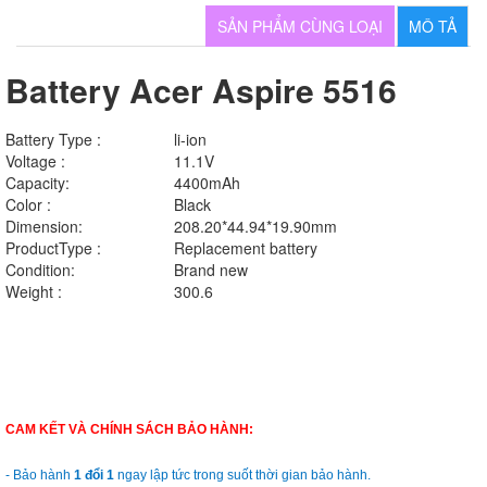
SẢN PHẨM CÙNG LOẠI
MÔ TẢ
Battery Acer Aspire 5516
Battery Type :
li-ion
Voltage :
11.1V
Capacity:
4400mAh
Color :
Black
Dimension:
208.20*44.94*19.90mm
ProductType :
Replacement battery
Condition:
Brand new
Weight :
300.6
CAM KẾT VÀ CHÍNH SÁCH BẢO HÀNH:
- Bảo hành
1 đổi 1
ngay lập tức trong suốt thời gian bảo hành.