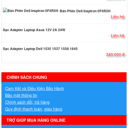
Bàn Phím Dell Inspiron 0F4R5H
Liên hệ
Sạc Adapter Laptop Asus 12V 2A 24W
Liên hệ
Sạc Adapter Laptop Dell 1535 1537 1558 1645
349.000 đ
hermes handbags outlet online
CHÍNH SÁCH CHUNG
Cam Kết và Điều Kiện Bảo Hành
Bảo mật thông tin
Chính sách đổi, trả hàng
Quy định thanh toán, giao hàng
TRỢ GIÚP MUA HÀNG ONLINE