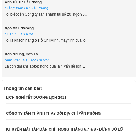
Anh Tú, TP Hải Phòng
Giảng Viên ĐH Hải Phòng
Tôi biết đến Công ty Tân Thành tại số 20, ngõ 95...
Ngô Mai Phương
Quận 1. TP HCM
Tôi là khách hàng ở Hồ Chí Minh, máy tính của tôi...
Bạn Nhung, Sơn La
Sinh Viên, Đại Học Hà Nội
Là con gái khi laptop hỏng quả là 1 vấn đề lớn,...
Thông tin cần biết
LỊCH NGHỈ TẾT DƯƠNG LỊCH 2021
CÔNG TY TÂN THÀNH THAY ĐỔI ĐỊA CHỈ VĂN PHÒNG
KHUYỄN MÃI HẤP DẪN CHỈ TRONG THÁNG 6,7 & 8 - ĐỪNG BỎ LỠ