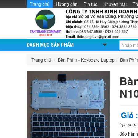
Trang chủ
Hướng dẫn
Tin tức
Khuyến mại
Th
DANH MỤC SẢN PHẨM
Trang chủ
/
Bàn Phím - Keyboard Laptop
/
Bàn Phí
Bàn
N1
Giá 
(giá chư
Bảo hàn