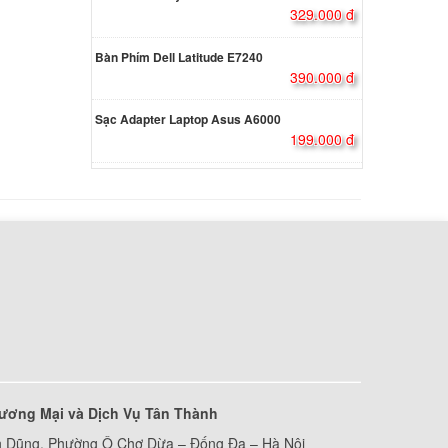
329.000 đ
oard
Bàn Phím Dell Latitude E7240
000 đ
390.000 đ
oard
Sạc Adapter Laptop Asus A6000
199.000 đ
000 đ
oard
 14t-
000 đ
d
k 8530P
 led
000 đ
ương Mại và Dịch Vụ Tân Thành
d
 Dũng, Phường Ô Chợ Dừa – Đống Đa – Hà Nội