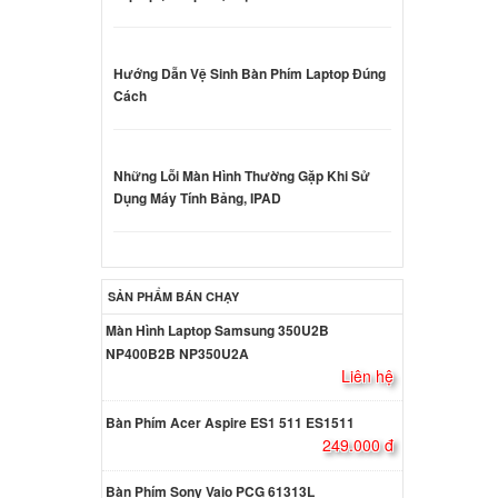
000 đ
oard
Hướng Dẫn Vệ Sinh Bàn Phím Laptop Đúng
Cách
ên hệ
Những Lỗi Màn Hình Thường Gặp Khi Sử
oard
Dụng Máy Tính Bảng, IPAD
ên hệ
oard
SẢN PHẨM BÁN CHẠY
Màn Hình Laptop Samsung 350U2B
000 đ
NP400B2B NP350U2A
Liên hệ
oard
Bàn Phím Acer Aspire ES1 511 ES1511
249.000 đ
000 đ
Bàn Phím Sony Vaio PCG 61313L