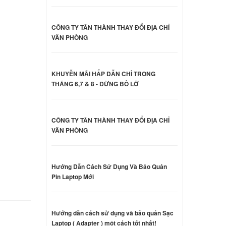
10LA
ên hệ
CÔNG TY TÂN THÀNH THAY ĐỔI ĐỊA CHỈ
VĂN PHÒNG
d
ilion
KHUYỄN MÃI HẤP DẪN CHỈ TRONG
000 đ
THÁNG 6,7 & 8 - ĐỪNG BỎ LỠ
d
ilion
CÔNG TY TÂN THÀNH THAY ĐỔI ĐỊA CHỈ
000 đ
VĂN PHÒNG
d
ilion
Hướng Dẫn Cách Sử Dụng Và Bảo Quản
Pin Laptop Mới
000 đ
d
Hướng dẫn cách sử dụng và bảo quản Sạc
ilion
Laptop ( Adapter ) một cách tốt nhất!