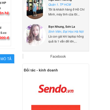
k
Quận 1. TP HCM
ên hệ
Tôi là khách hàng ở Hồ Chí
Minh, máy tính của tôi...
d
Bạn Nhung, Sơn La
15-cc
Sinh Viên, Đại Học Hà Nội
000 đ
Là con gái khi laptop hỏng
quả là 1 vấn đề lớn,...
d
15-cd
Facebook
000 đ
MÔ TẢ
Đối tác - kinh doanh
d
17-ar
000 đ
d
17-bs
000 đ