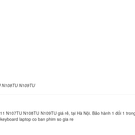
Bàn Phím - Keyboar
Probook 445 G5 US 
Li
Bàn Phím - Keyboar
Laptop HP 14 - BS0
Li
Bàn Phím - Keyboar
Laptop HP 14-BS00
Li
7TU N108TU N109TU
Bàn Phím - Keyboar
Laptop HP 14- BS0
 11 N107TU N108TU N109TU giá rẻ, tại Hà Nội. Bảo hành 1 đổi 1 trong
Li
, keyboard laptop co ban phim so gia re
Bàn Phím - Keyboar