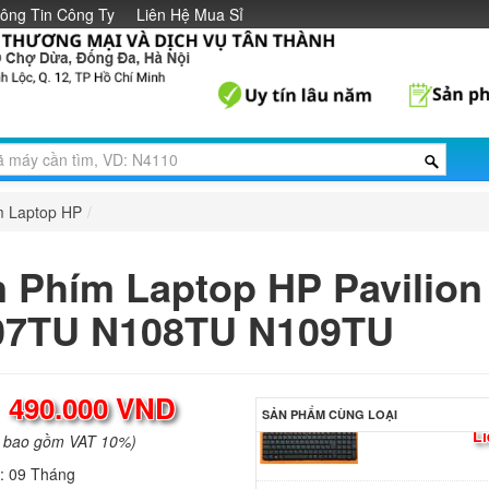
ông Tin Công Ty
Liên Hệ Mua Sỉ
Bàn phím - Keyboar
Pavilion 14-CE 14-
CE0068ST 14-CE00
690.
Bàn phím - Keyboar
Compaq Presario A
Li
m Laptop HP
/
Bàn phím - Keyboar
 Phím Laptop HP Pavilion
Compaq Presario A
Li
07TU N108TU N109TU
Bàn phím - Keyboar
Compaq Presario A
:
490.000 VND
Li
SẢN PHẨM CÙNG LOẠI
a bao gồm VAT 10%)
h:
09 Tháng
Bàn phím - Keyboar