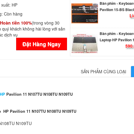
Pavilion 15-BS Blac
 xuất:
HP
Li
g:
Còn hàng
Hoàn tiền 100%
(trong vòng 30
Bàn phím - Keyboar
 quý khách không hài lòng với sản
c dịch vụ
Laptop HP Pavilion 
590.
Đặt Hàng Ngay
Bàn phím - Keyboar
Laptop HP Pavilion 
590.
SẢN PHẨM CÙNG LOẠI
Bàn phím - Keyboar
 HP
Pavilion 11 N107TU N108TU N109TU
Laptop HP Pavilion 
590.
op HP Pavilion 11 N107TU N108TU N109TU
Bàn phím - Keyboar
 N108TU N109TU
Laptop HP Pavilion 
590.