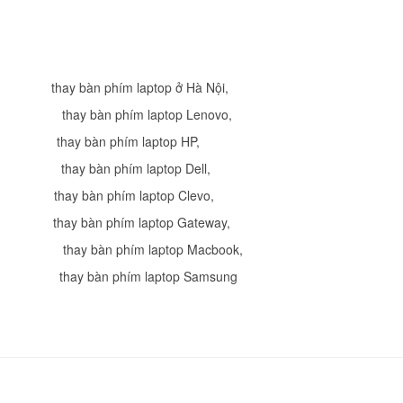
Laptop HP 14- BS0
Li
Bàn Phím - Keyboar
thay bàn phím laptop ở Hà Nội
,
Keyboard for HP Pav
thay bàn phím laptop Lenovo
,
14-F027CL
249.
thay bàn phím laptop HP
,
thay bàn phím laptop Dell
,
Bàn Phím - Keyboar
thay bàn phím laptop Clevo
,
Keyboard for HP Pav
14-e014TU
thay bàn phím laptop Gateway
,
249.
,
thay bàn phím laptop Macbook
,
Bàn Phím - Keyboar
thay bàn phím laptop Samsung
Keyboard for HP Pav
716164-001
249.
Bàn Phím - Keyboar
Keyboard for HP Pav
14-E