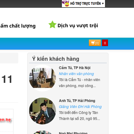
d HP
25TU
000 đ
d
[0]
0
900
ên hệ
Ý kiến khách hàng
Cẩm Tú, TP Hà Nội
d
 11
Nhân viên văn phòng
909
Tôi là Cẩm Tú - nhân viên
ên hệ
văn phòng, mọi công...
Anh Tú, TP Hải Phòng
d
Giảng Viên ĐH Hải Phòng
945
Tôi biết đến Công ty Tân
ên hệ
Thành tại số 20, ngõ 95...
d HP
Ngô Mai Phương