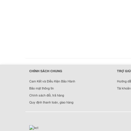
hermes handbags outlet online
CHÍNH SÁCH CHUNG
TRỢ GIÚ
Cam Kết và Điều Kiện Bảo Hành
Hướng dẫn
Bảo mật thông tin
Tài khoản
Chính sách đổi, trả hàng
Quy định thanh toán, giao hàng