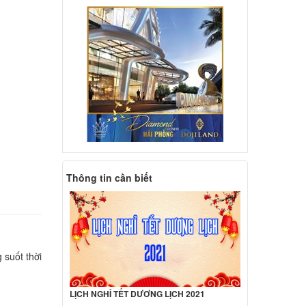
d HP
Backlit
ên hệ
d
07LA
ên hệ
d
8LA
Thông tin cần biết
ên hệ
d
09LA
 suốt thời
ên hệ
LỊCH NGHỈ TẾT DƯƠNG LỊCH 2021
d