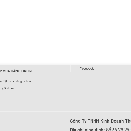
Bàn Phím HP - Keyb
HP Pavilion 14-V100
289.
Bàn Phím HP - Keyb
HP Pavilion 14-V200
289.
Bàn Phím HP - Keyb
Facebook
HP Pavilion 14t-v000
P MUA HÀNG ONLINE
v100
 đặt mua hàng online
289.
 ngân hàng
Bàn phím - Keyboar
Laptop HP Eliteboo
có chuột, không đèn
349.
Công Ty TNHH Kinh Doanh Th
Bàn phím - Keyboar
Địa chỉ giao dịch:
Số 58 Võ Văn