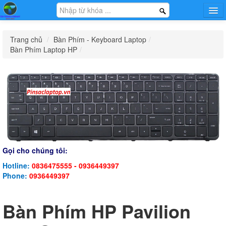
Trang chủ
Trang chủ
/
Bàn Phím - Keyboard Laptop
/
Hướng dẫn
Bàn Phím Laptop HP
/
Tin tức
Khuyến mại
Sạc - Adapter Laptop
Pin - Battery Laptop
Bàn Phím - Keyboard
Thông Tin Công Ty
Laptop
Liên Hệ Mua Sỉ
Màn Hình - LCD Laptop
Phụ Kiện Laptop Khác
Laptop Cũ
Gọi cho chúng tôi:
Hotline:
0836475555 - 0936449397
Phone:
0936449397
Bàn Phím HP Pavilion
Phụ Kiện - Game Gear
Dịch Vụ
Tin Tức Khuyến Mại