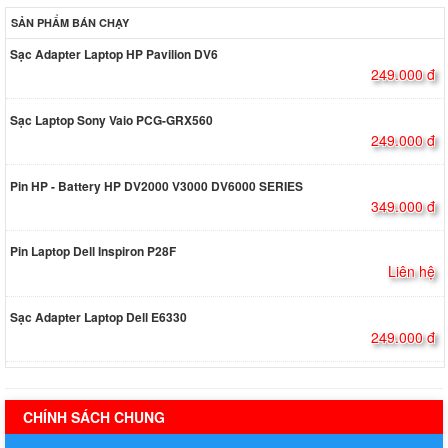
SẢN PHẨM BÁN CHẠY
Sạc Adapter Laptop HP Pavilion DV6
249.000 đ
Sạc Laptop Sony Vaio PCG-GRX560
249.000 đ
Pin HP - Battery HP DV2000 V3000 DV6000 SERIES
349.000 đ
Pin Laptop Dell Inspiron P28F
Liên hệ
Sạc Adapter Laptop Dell E6330
249.000 đ
hermes handbags outlet online
CHÍNH SÁCH CHUNG