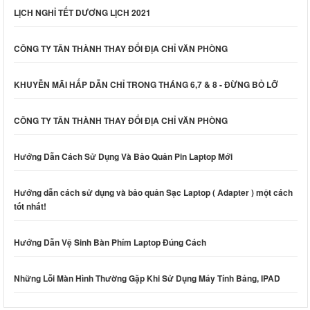
LỊCH NGHỈ TẾT DƯƠNG LỊCH 2021
CÔNG TY TÂN THÀNH THAY ĐỔI ĐỊA CHỈ VĂN PHÒNG
KHUYỄN MÃI HẤP DẪN CHỈ TRONG THÁNG 6,7 & 8 - ĐỪNG BỎ LỠ
CÔNG TY TÂN THÀNH THAY ĐỔI ĐỊA CHỈ VĂN PHÒNG
Hướng Dẫn Cách Sử Dụng Và Bảo Quản Pin Laptop Mới
Hướng dẫn cách sử dụng và bảo quản Sạc Laptop ( Adapter ) một cách
tốt nhất!
Hướng Dẫn Vệ Sinh Bàn Phím Laptop Đúng Cách
Những Lỗi Màn Hình Thường Gặp Khi Sử Dụng Máy Tính Bảng, IPAD