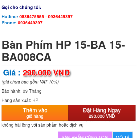
Gọi cho chúng tôi:
Hotline:
0836475555 - 0936449397
Phone:
0936449397
Bàn Phím HP 15-BA 15-
BA008CA
Giá :
290.000 VND
(giá chưa bao gồm VAT 10%)
Bảo hành:
09 Tháng
Hãng sản xuất:
HP
Thêm vào
Đặt Hàng Ngay
Tình trạng:
Còn hàng
giỏ hàng
290.000 VND
Cam kết:
Hoàn tiền 100%
(trong vòng 30 ngày) nếu quý khách
không hài lòng với sản phẩm hoặc dịch vụ
SẢN PHẨM CÙNG LOẠI
MÔ TẢ